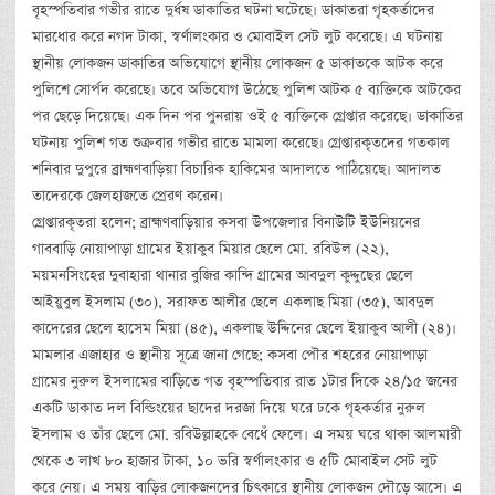
বৃহস্পতিবার গভীর রাতে দুর্ধষ ডাকাতির ঘটনা ঘটেছে। ডাকাতরা গৃহকর্তাদের
মারধোর করে নগদ টাকা, স্বর্ণালংকার ও মোবাইল সেট লুট করেছে। এ ঘটনায়
স্থানীয় লোকজন ডাকাতির অভিযোগে স্থানীয় লোকজন ৫ ডাকাতকে আটক করে
পুলিশে সোর্পদ করেছে। তবে অভিযোগ উঠেছে পুলিশ আটক ৫ ব্যক্তিকে আটকের
পর ছেড়ে দিয়েছে। এক দিন পর পুনরায় ওই ৫ ব্যক্তিকে গ্রেপ্তার করেছে। ডাকাতির
ঘটনায় পুলিশ গত শুক্রবার গভীর রাতে মামলা করেছে। গ্রেপ্তারকৃতদের গতকাল
শনিবার দুপুরে ব্রা‏হ্মণবাড়িয়া বিচারিক হাকিমের আদালতে পাঠিয়েছে। আদালত
তাদেরকে জেলহাজতে প্রেরণ করেন।
গ্রেপ্তারকৃতরা হলেন; ব্রা‏হ্মণবাড়িয়ার কসবা উপজেলার বিনাউটি ইউনিয়নের
গাববাড়ি নোয়াপাড়া গ্রামের ইয়াকুব মিয়ার ছেলে মো. রবিউল (২২),
ময়মনসিংহের দুবাহারা থানার বুজির কান্দি গ্রামের আবদুল কুদ্দুছের ছেলে
আইয়ুবুল ইসলাম (৩০), সরাফত আলীর ছেলে একলাছ মিয়া (৩৫), আবদুল
কাদেরের ছেলে হাসেম মিয়া (৪৫), একলাছ উদ্দিনের ছেলে ইয়াকুব আলী (২৪)।
মামলার এজাহার ও স্থানীয় সূত্রে জানা গেছে; কসবা পৌর শহরের নোয়াপাড়া
গ্রামের নুরুল ইসলামের বাড়িতে গত বৃহস্পতিবার রাত ১টার দিকে ২৪/১৫ জনের
একটি ডাকাত দল বিল্ডিংয়ের ছাদের দরজা দিয়ে ঘরে ঢকে গৃহকর্তার নুরুল
ইসলাম ও তাঁর ছেলে মো. রবিউল্লাহকে বেধেঁ ফেলে। এ সময় ঘরে থাকা আলমারী
থেকে ৩ লাখ ৮০ হাজার টাকা, ১০ ভরি স্বর্ণালংকার ও ৫টি মোবাইল সেট লুট
করে নেয়। এ সময় বাড়ির লোকজনদের চিৎকারে স্থানীয় লোকজন দৌড়ে আসে। এ