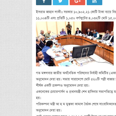
ইসরাত জাহান লাকী॥ সরকার ১০,৯০২.২১ কোটি টাকা ব্যয়ে নিম্ন 
১১,০০৪টি এবং প্রতিটি ১,০৫০ বর্গফুটের ৪,০৩২টি মোট ১৫,০৩৬ট
গত মঙ্গলবার জাতীয় অর্থনৈতিক পরিষদের নির্বাহী কমিটির (একনে
অনুমোদন দেয়া হয়। সভায় সারাদেশে মোট ৫২০টি পল্লী বাজার স্থ
শীর্ষক একটি প্রকল্পও অনুমোদন দেয়া হয়।
একনেকের চেয়ারপার্সন ও প্রধানমন্ত্রী শেখ হাসিনার সভাপতিত্ব
হয়।
পরিকল্পনা মন্ত্রী আ হ ম মুস্তফা কামাল বৈঠক শেষে সাংবাদিক
অনুমোদন দেয়া হয়।