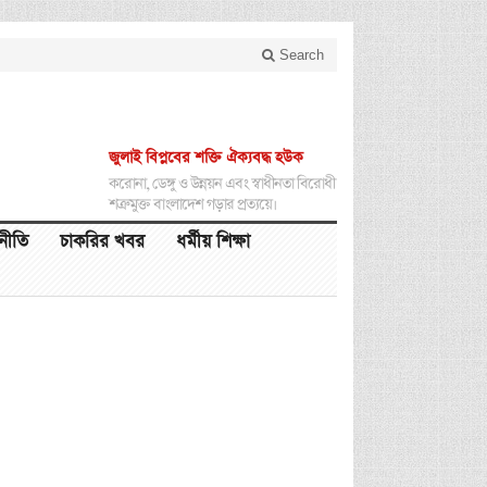
Search
জুলাই বিপ্লবের শক্তি ঐক্যবদ্ধ হউক
করোনা, ডেঙ্গু ও উন্নয়ন এবং স্বাধীনতা বিরোধী
শত্রুমুক্ত বাংলাদেশ গড়ার প্রত্যয়ে।
থনীতি
চাকরির খবর
ধর্মীয় শিক্ষা