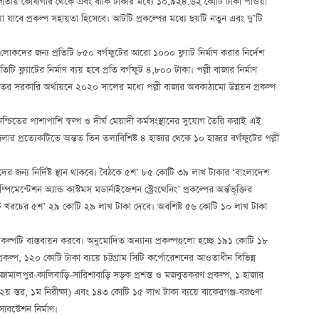
 জাতীয় কোষাগার থেকে এবং বাকি টাকার মধ্যে ১০,৯২৪.৬২ কোটি টাকা পাওয়া
ওয়া যাবে প্রকল্প সহায়তা হিসেবে। আটটি প্রকল্পের মধ্যে ছয়টি নতুন এবং দু’টি
য়ের লোকদের জন্য প্রতিটি ৮৫০ বর্গফুটের আরো ১০০০ ফ্ল্যাট নির্মাণ করার নির্দেশ
ি ফ্ল্যাটের নির্মাণ ব্যয় হবে প্রতি বর্গফুট ৪,৮০০ টাকা। পল্লী বাজার নির্মাণ
দফতর সরকারি অর্থায়নে ২০২০ সালের মধ্যে পল্লী বাজার অবকাঠামো উন্নয়ন প্রকল্প
্চিতের পাশাপাশি স্বল্প ও দীর্ঘ মেয়াদী কর্মসংস্থানের সুযোগ তৈরি করাই এই
ার প্রত্যেকটিতে অন্তত তিন তলাবিশিষ্ট ৪ হাজার থেকে ১০ হাজার বর্গফুটের পল্লী
দের জন্য নির্দিষ্ট স্থান থাকবে। বৈঠকে ৫শ’ ৮৫ কোটি ৩৯ লাখ টাকার ‘বাংলাদেশ
েন্টেশন অ্যান্ড কাস্টমস মডার্নাইজেশন স্ট্রেংথেনিং’ প্রকল্পের অর্ন্তভূক্তির
 মোট খরচের ৫শ’ ২৯ কোটি ২৯ লাখ টাকা দেবে। অবশিষ্ট ৫৬ কোটি ১০ লাখ টাকা
কল্পটি বাস্তবায়ন করবে। অনুমোদিত অন্যান্য প্রকল্পগুলো হচ্ছে ১৯১ কোটি ১৮
 প্রকল্প, ১২০ কোটি টাকা ব্যয়ে চট্টগ্রাম সিটি কর্পোরেশনের আওতাধীন বিভিন্ন
মালপুর-কালিবাড়ি-সারিশাবাড়ি সড়ক প্রশস্ত ও মজবুতকরণ প্রকল্প, ১ হাজার
২য় স্তর, ১ম নিরীক্ষা) এবং ১৪৩ কোটি ১৫ লাখ টাকা ব্যয়ে বাকেরগঞ্জ-বরগুণা
স্টেশন নির্মাণ।