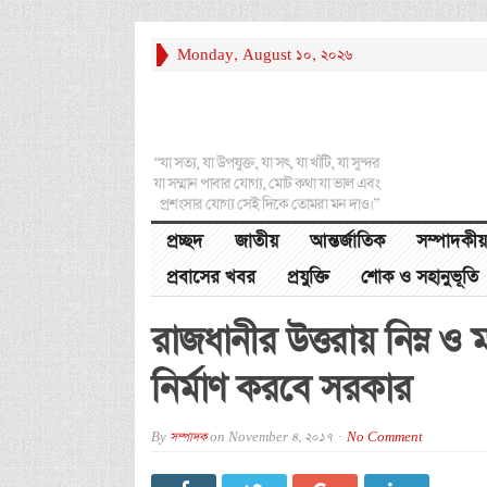
Monday, August 10, 2026
“যা সত্য, যা উপযুক্ত, যা সৎ, যা খাঁটি, যা সুন্দর
যা সম্মান পাবার যোগ্য, মোট কথা যা ভাল এবং
প্রশংসার যোগ্য সেই দিকে তোমরা মন দাও।”
প্রচ্ছদ
জাতীয়
আন্তর্জাতিক
সম্পাদকীয়
প্রবাসের খবর
প্রযুক্তি
শোক ও সহানুভূতি
রাজধানীর উত্তরায় নিম্ন ও ম
নির্মাণ করবে সরকার
By
সম্পাদক
on
November 4, 2017
No Comment