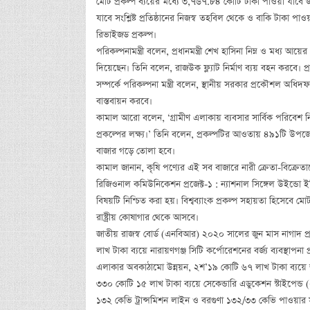
মোট প্রকল্প ব্যয়ের মধ্যে ৩,৭৬৭.৮৪ কোটি টাকা পাওয়া যাবে
যাবে সংশ্লিষ্ট প্রতিষ্ঠানের নিজস্ব তহবিল থেকে ও বাকি টাকা পা
রিভাইজড প্রকল্প।
পরিকল্পনামন্ত্রী বলেন, প্রধানমন্ত্রী শেখ হাসিনা নিম্ন ও মধ্য আ
দিয়েছেন। তিনি বলেন, রাজউক ফ্ল্যাট নির্মাণ ব্যয় বহন করবে। প্রতিট
সম্পর্কে পরিকল্পনা মন্ত্রী বলেন, স্থানীয় সরকার প্রকৌশল অধি
বাস্তবায়ন করবে।
কামাল আরো বলেন, ‘গ্রামীণ এলাকায় ব্যবসার সার্বিক পরিবেশ নিশ
প্রকল্পের লক্ষ্য।’ তিনি বলেন, প্রকল্পটির আওতায় ৪৯১টি উপজেল
বাজার গড়ে তোলা হবে।
কামাল জানান, কৃষি পণ্যের এই সব বাজারে নারী ক্রেতা-বিক্রেতা
রিজিওনাল কমিউনিকেশন প্রজেক্ট-১ : ন্যাশনাল সিঙ্গেল উইন্ডো ইম্পিম
বিষয়টি নিশ্চিত করা হয়। বিশ্বব্যাংক প্রকল্প সহায়তা হিসেবে
রাষ্ট্রীয় কোষাগার থেকে আসবে।
জাতীয় রাজস্ব বোর্ড (এনবিআর) ২০২০ সালের জুন মাস নাগাদ প্র
লাখ টাকা ব্যয়ে নারায়ণগঞ্জ সিটি কর্পোরেশনের বর্জ্য ব্যবস্থাপনা
এলাকার অবকাঠামো উন্নয়ন, ২শ’১৯ কোটি ৬৭ লাখ টাকা ব্যয়ে জা
৩৩০ কোটি ১৫ লাখ টাকা ব্যয়ে সেকেন্ডারি এডুকেশন স্টাইপেন্ড (
১৩২ কেভি ট্রান্সমিশন লাইন ও বরগুণা ১৩২/৩৩ কেভি পাওয়ার সাব