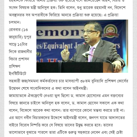
রহমানকে ফিরিয়ে আনার প্রক্রিয়া শুরু হয়েছে বলে জানিয়েছেন আইন, বিচার ও
সংসদ বিষয়ক মন্ত্রী আনিসুল হক। তিনি বলেন, শুধু তারেক রহমানই নন, বিদেশে
অবস্থানরত সব অপরাধীকে ফিরিয়ে আনতে প্রক্রিয়া শুরু হয়েছে। এ প্রক্রিয়া
চলমান।
রোববার (১৩
জানুয়ারি) দুপুর
সাড়ে ১২টার
দিকে রাজধানীর
বিচার প্রশাসন
প্রশিক্ষণ
ইনস্টিটিউটে
সহকারী জজ/সমমনা কর্মকর্তাদের চার মাসব্যাপী ৩৮তম বুনিয়াদি প্রশিক্ষণ কোর্সের
উদ্বোধন শেষে সাংবাদিকদের এ কথা বলেন আইনমন্ত্রী।
জামায়াতকে ঐক্যফ্রন্টে নেওয়া ভুল ছিলো ড. কামাল হোসেনের এমন বক্তব্যের
বিষয়ে জানতে চাইলে আনিসুল হক বলেন, ড. কামাল হোসেন সকালে এক কথা
বলেন, বিকেলে আরেক কথা বলেন। তার ব্যাপারে কোনো মন্তব্য করতে চাই না।
এর আগে নবীন বিচারকদের উদ্দেশে আইনমন্ত্রী বলেন, জনগণ যাতে আদালতের
বাইরে বিরোধ নিষ্পত্তি করে সে বিষয়ে তাদের উদ্বুদ্ধ করতে হবে। তাদের
ভালোভাবে বুঝাতে পারলে তারা এটিকে গুরুত্ব সহকারে নেবেন এবং সেই চেষ্টা