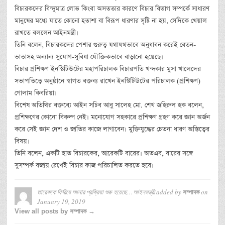
বিচারকদের বিন্দুমাত্র লোভ কিংবা অসততার কারণে বিচার বিভাগ সম্পর্কে সাধারণ
মানুষের মধ্যে যাতে কোনো হতাশা বা বিরূপ ধারণার সৃষ্টি না হয়, সেদিকে খেয়াল
রাখতে বললেন আইনমন্ত্রী।
তিনি বলেন, বিচারকদের পেশার গুরুত্ব যথাযথভাবে অনুধাবন করেই বেতন-
ভাতাসহ অন্যান্য সুযোগ-সুবিধা যৌক্তিকভাবে বাড়ানো হয়েছে।
বিচার প্রশিক্ষণ ইনস্টিটিউটের মহাপরিচালক বিচারপতি খন্দকার মুসা খালেদের
সভাপতিত্বে অনুষ্ঠানে স্বাগত বক্তব্য রাখেন ইনস্টিটিউটের পরিচালক (প্রশিক্ষণ)
গোলাম কিবরিয়া।
বিশেষ অতিথির বক্তব্যে আইন সচিব আবু সালেহ মো. শেখ জহিরুল হক বলেন,
প্রশিক্ষণের কোনো বিকল্প নেই। মনোযোগ সহকারে প্রশিক্ষণ গ্রহণ করে জ্ঞান অর্জন
করে সেই জ্ঞান দেশ ও জাতির কাজে লাগাবেন। মুক্তিযুদ্ধের চেতনা ধারণ অস্তিত্বের
বিষয়।
তিনি বলেন, একটি হাত বিচারকের, আরেকটি বারের। অতএব, বারের সঙ্গে
সুসম্পর্ক বজায় রেখেই বিচার কাজ পরিচালিত করতে হবে।
তারেককে ফিরিয়ে আনার প্রক্রিয়া শুরু হয়েছে…আইনমন্ত্রী
added by
on
সম্পাদক
January 19, 2019
View all posts by সম্পাদক →