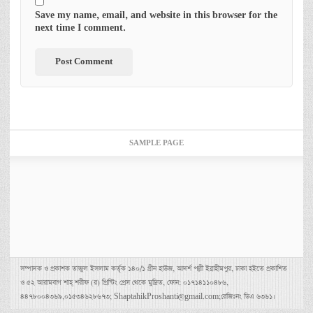
Save my name, email, and website in this browser for the
next time I comment.
SAMPLE PAGE
সম্পাদক ও প্রকাশক তাজুল ইসলাম কর্তৃক ১৪০/১ গ্রীন হাউজ, আদর্শ পল্লী ইব্রাহীমপুর, ঢাকা হইতে প্রকাশিত
ও ৫২ আরামবাগ শাহ্ শরীফ (র) প্রিন্টিং প্রেস থেকে মুদ্রিত, ফোন: ০১৭১৪১১০৪৮৬,
৪৪৭৮০০৪৩৬৯,০১৫৩৪৬২৮৬৭৩; ShaptahikProshanti@gmail.com;রেজিঃনং ডিএ ৬৩৬১।