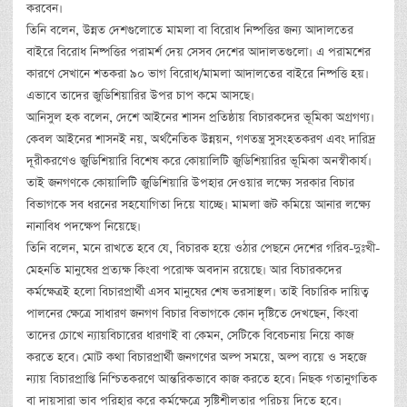
করবেন।
তিনি বলেন, উন্নত দেশগুলোতে মামলা বা বিরোধ নিষ্পত্তির জন্য আদালতের
বাইরে বিরোধ নিষ্পত্তির পরামর্শ দেয় সেসব দেশের আদালতগুলো। এ পরামশের
কারণে সেখানে শতকরা ৯০ ভাগ বিরোধ/মামলা আদালতের বাইরে নিষ্পত্তি হয়।
এভাবে তাদের জুডিশিয়ারির উপর চাপ কমে আসছে।
আনিসুল হক বলেন, দেশে আইনের শাসন প্রতিষ্ঠায় বিচারকদের ভূমিকা অগ্রগণ্য।
কেবল আইনের শাসনই নয়, অর্থনৈতিক উন্নয়ন, গণতন্ত্র সুসংহতকরণ এবং দারিদ্র
দূরীকরণেও জুডিশিয়ারি বিশেষ করে কোয়ালিটি জুডিশিয়ারির ভূমিকা অনস্বীকার্য।
তাই জনগণকে কোয়ালিটি জুডিশিয়ারি উপহার দেওয়ার লক্ষ্যে সরকার বিচার
বিভাগকে সব ধরনের সহযোগিতা দিয়ে যাচ্ছে। মামলা জট কমিয়ে আনার লক্ষ্যে
নানাবিধ পদক্ষেপ নিয়েছে।
তিনি বলেন, মনে রাখতে হবে যে, বিচারক হয়ে ওঠার পেছনে দেশের গরিব-দুঃখী-
মেহনতি মানুষের প্রত্যক্ষ কিংবা পরোক্ষ অবদান রয়েছে। আর বিচারকদের
কর্মক্ষেত্রই হলো বিচারপ্রার্থী এসব মানুষের শেষ ভরসাস্থল। তাই বিচারিক দায়িত্ব
পালনের ক্ষেত্রে সাধারণ জনগণ বিচার বিভাগকে কোন দৃষ্টিতে দেখছেন, কিংবা
তাদের চোখে ন্যায়বিচারের ধারণাই বা কেমন, সেটিকে বিবেচনায় নিয়ে কাজ
করতে হবে। মোট কথা বিচারপ্রার্থী জনগণের অল্প সময়ে, অল্প ব্যয়ে ও সহজে
ন্যায় বিচারপ্রাপ্তি নিশ্চিতকরণে আন্তরিকভাবে কাজ করতে হবে। নিছক গতানুগতিক
বা দায়সারা ভাব পরিহার করে কর্মক্ষেত্রে সৃষ্টিশীলতার পরিচয় দিতে হবে।