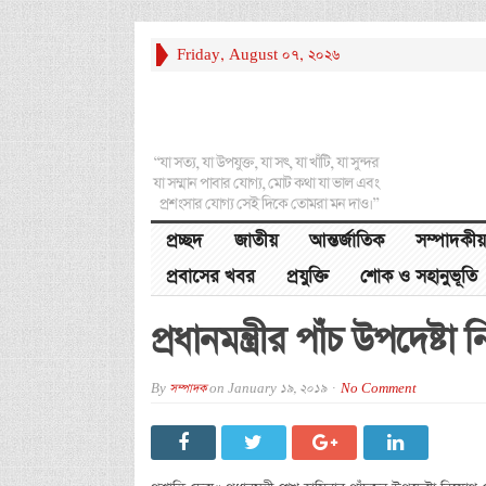
Friday, August 07, 2026
“যা সত্য, যা উপযুক্ত, যা সৎ, যা খাঁটি, যা সুন্দর
যা সম্মান পাবার যোগ্য, মোট কথা যা ভাল এবং
প্রশংসার যোগ্য সেই দিকে তোমরা মন দাও।”
প্রচ্ছদ
জাতীয়
আন্তর্জাতিক
সম্পাদকীয়
প্রবাসের খবর
প্রযুক্তি
শোক ও সহানুভূতি
প্রধানমন্ত্রীর পাঁচ উপদেষ্টা
By
সম্পাদক
on
January 19, 2019
No Comment