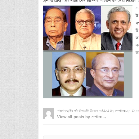
প্রশান্তি ডেক্স॥ প্রধানমন্ত্রী শেখ হাসিনার পাঁচজন উপদেষ্টা নি
এক
উপ
সর
উপ
তা
কর
আন
প্রধানমন্ত্রীর পাঁচ উপদেষ্টা নিয়োগ
added by
on
Janu
সম্পাদক
View all posts by সম্পাদক →