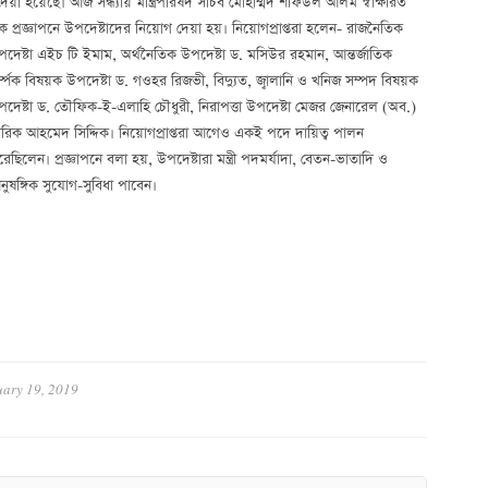
য়োগ দেয়া হয়েছে। আজ সন্ধ্যায় মন্ত্রিপরিষদ সচিব মোহাম্মদ শফিউল আলম স্বাক্ষরিত
 প্রজ্ঞাপনে উপদেষ্টাদের নিয়োগ দেয়া হয়। নিয়োগপ্রাপ্তরা
হলেন- রাজনৈতিক
দেষ্টা এইচ টি ইমাম, অর্থনৈতিক উপদেষ্টা ড. মসিউর রহমান, আন্তর্জাতিক
্ম্পক বিষয়ক উপদেষ্টা ড. গওহর রিজভী, বিদ্যুত, জ্বালানি ও খনিজ সম্পদ বিষয়ক
দেষ্টা ড. তৌফিক-ই-এলাহি চৌধুরী, নিরাপত্তা উপদেষ্টা মেজর জেনারেল (অব.)
রিক আহমেদ সিদ্দিক। নিয়োগপ্রাপ্তরা আগেও একই পদে দায়িত্ব পালন
েছিলেন। প্রজ্ঞাপনে বলা হয়, উপদেষ্টারা মন্ত্রী পদমর্যাদা, বেতন-ভাতাদি ও
ুষঙ্গিক সুযোগ-সুবিধা পাবেন।
ary 19, 2019