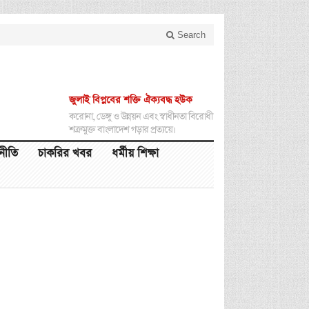
Search
জুলাই বিপ্লবের শক্তি ঐক্যবদ্ধ হউক
করোনা, ডেঙ্গু ও উন্নয়ন এবং স্বাধীনতা বিরোধী
শত্রুমুক্ত বাংলাদেশ গড়ার প্রত্যয়ে।
থনীতি
চাকরির খবর
ধর্মীয় শিক্ষা