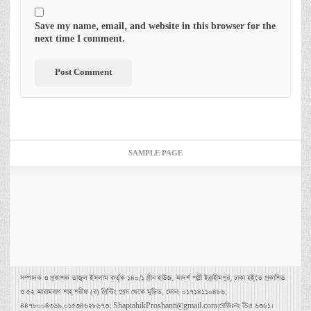
Save my name, email, and website in this browser for the
next time I comment.
SAMPLE PAGE
সম্পাদক ও প্রকাশক তাজুল ইসলাম কর্তৃক ১৪০/১ গ্রীন হাউজ, আদর্শ পল্লী ইব্রাহীমপুর, ঢাকা হইতে প্রকাশিত
ও ৫২ আরামবাগ শাহ্ শরীফ (র) প্রিন্টিং প্রেস থেকে মুদ্রিত, ফোন: ০১৭১৪১১০৪৮৬,
৪৪৭৮০০৪৩৬৯,০১৫৩৪৬২৮৬৭৩; ShaptahikProshanti@gmail.com;রেজিঃনং ডিএ ৬৩৬১।