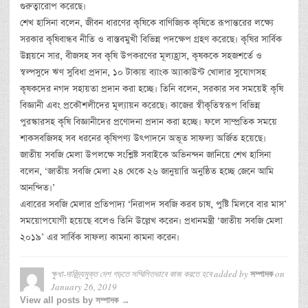
গুরুত্বারোপ করেছে।
শেখ হাসিনা বলেন, জীবন ধারণের কৃষিকে বাণিজ্যিক কৃষিতে রূপান্তরের লক্ষ্যে
সরকার কৃষিবান্ধব নীতি ও বাস্তবমুখী বিভিন্ন পদক্ষেপ গ্রহণ করেছে। কৃষির সার্বিক
উন্নয়নে সার, বীজসহ সব কৃষি উপকরণের মূল্যহ্রাস, কৃষককে সহজশর্তে ও
স্বল্পসুদে ঋণ সুবিধা প্রদান, ১০ টাকায় ব্যাংক অ্যাকাউন্ট খোলার সুযোগসহ
কৃষকদের নগদ সহায়তা প্রদান করা হচ্ছে। তিনি বলেন, সরকার সব সময়েই কৃষি
বিজ্ঞানী এবং প্রকৌশলীদের মূল্যায়ন করেছে। কাজের স্বীকৃতিস্বরূপ বিভিন্ন
পুরস্কারসহ কৃষি বিজ্ঞানীদের প্রণোদনা প্রদান করা হচ্ছে। ফলে সাম্প্রতিক সময়ে
শাকসবজিসহ সব ধরনের কৃষিপণ্য উৎপাদনে অভূত সাফল্য অর্জিত হয়েছে।
জাতীয় সবজি মেলা উপলক্ষে সংশ্লিষ্ট সবাইকে অভিনন্দন জানিয়ে শেখ হাসিনা
বলেন, ‘জাতীয় সবজি মেলা ২৪ থেকে ২৬ জানুয়ারি অনুষ্ঠিত হচ্ছে জেনে আমি
আনন্দিত।’
এবারের সবজি মেলার প্রতিপাদ্য ‘নিরাপদ সবজি করব চাষ, পুষ্টি মিলবে বার মাস’
সময়োপযোগী হয়েছে বলেও তিনি উল্লেখ করেন। প্রধানমন্ত্রী ‘জাতীয় সবজি মেলা
২০১৯’ এর সার্বিক সাফল্য কামনা কামনা করেন।
ক্ষুধা-দারিদ্র্যমুক্ত দেশ গড়তে সম্মিলিতভাবে কাজ করতে হবে
added by
on
সম্পাদক
January 26, 2019
View all posts by সম্পাদক →