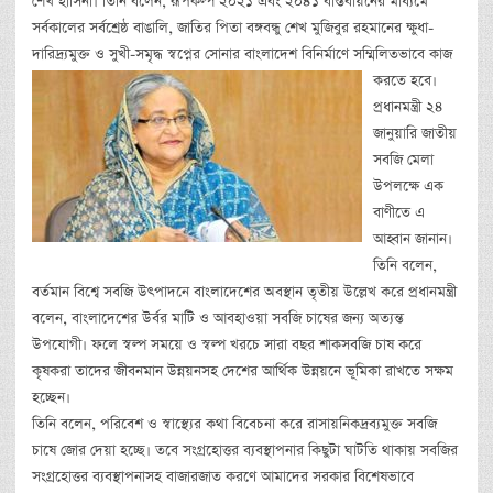
শেখ হাসিনা। তিনি বলেন, রূপকল্প ২০২১ এবং ২০৪১ বাস্তবায়নের মাধ্যমে
সর্বকালের সর্বশ্রেষ্ঠ বাঙালি, জাতির পিতা বঙ্গবন্ধু শেখ মুজিবুর রহমানের ক্ষুধা-
দারিদ্র্যমুক্ত ও সুখী-সমৃদ্ধ স্বপ্নের সোনার বাংলাদেশ বিনির্মাণে সম্মিলিতভাবে কাজ
করতে হবে।
প্রধানমন্ত্রী ২৪
জানুয়ারি জাতীয়
সবজি মেলা
উপলক্ষে এক
বাণীতে এ
আহ্বান জানান।
তিনি বলেন,
বর্তমান বিশ্বে সবজি উৎপাদনে বাংলাদেশের অবস্থান তৃতীয় উল্লেখ করে প্রধানমন্ত্রী
বলেন, বাংলাদেশের উর্বর মাটি ও আবহাওয়া সবজি চাষের জন্য অত্যন্ত
উপযোগী। ফলে স্বল্প সময়ে ও স্বল্প খরচে সারা বছর শাকসবজি চাষ করে
কৃষকরা তাদের জীবনমান উন্নয়নসহ দেশের আর্থিক উন্নয়নে ভূমিকা রাখতে সক্ষম
হচ্ছেন।
তিনি বলেন, পরিবেশ ও স্বাস্থ্যের কথা বিবেচনা করে রাসায়নিকদ্রব্যমুক্ত সবজি
চাষে জোর দেয়া হচ্ছে। তবে সংগ্রহোত্তর ব্যবস্থাপনার কিছুটা ঘাটতি থাকায় সবজির
সংগ্রহোত্তর ব্যবস্থাপনাসহ বাজারজাত করণে আমাদের সরকার বিশেষভাবে