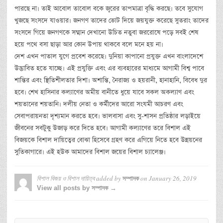
পারছে না। তাই আবোল তাবোল বকে জ্বরের তাপমাত্রা বৃদ্ধি করছে। তবে সুযোগ
খুজছে সংসদে যাওয়ার। জনগণ তাদের ভোট দিয়ে জয়যুক্ত করেছে সুতরাং তাদের
সংসদে গিয়ে জনগণকে সম্মান দেখানো উচিত নতুবা জররোষে পড়ে সবই শেষ
হয়ে পথে বসা ছাড়া আর কোন উপায় থাকবে বলে মনে হয় না।
দেশ এখন পাতাল যুগে প্রবেশ করেছে। দুনিয়া কাপানো প্রযুক্ত এখন বাংলাদেশে
উদ্ভাবিত হতে যাচ্ছে। এই প্রযুক্তি এবং এর ব্যবহারের মাধ্যমে আগামী বিশ্ব পাবে
শান্তির এবং স্থিতিশীলতার দিশা। অশান্তি, নৈরাজ্য ও হয়রানী, হানাহানি, বিবেধ দুর
হবে। শেখ হাসিনার কল্যাণের অমীয় বানীতে ধুয়ে যাবে সকল অকল্যাণ এবং
শয়তানের শয়তানি। দলীয় নেতা ও কর্মীদের আরো সংযমী আচরণ এবং
সেবাপরায়নতা দৃশ্যমান করতে হবে। ভালবাসা এবং সু-শাসন প্রতিষ্ঠার লড়াইয়ে
জীবনের সবটুকু উজাড় করে দিতে হবে। আগামী কল্যাণের তরে বিশাল এই
বিজয়কে বিশাল দায়িত্বের বোঝা হিসেবে গ্রহণ করে এগিয়ে নিতে হবে উন্নয়নের
সুতিকাগারে। এই হউক আমাদের বিশাল জয়ের বিশাল চ্যালেঞ্জ।
বিশাল বিজয় ও বিশাল দায়িত্ব
added by
on
January 26, 2019
সম্পাদক
View all posts by সম্পাদক →