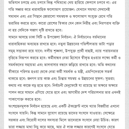
অভিযান চলছে এবং চলবে কিন্তু পথিমধ্যে খেয় হারিয়ে ফেললে চলবে না। এর
গতি সঞ্চার করে ধারাবাহিক ফলোআপ প্রয়োজন। যেখানে সমস্যা সেখানেই
সমাধান এবং এর পিছনে জোরালো সমন্বয়ক ও ফলোআপ সংযুক্ত রেখে গতি
তরান্বিত করতে হবে। কারো রোশের স্বিকার যেন কোন নিরীহ এবং নিরপরাধ ব্যক্তি
না হয় সেদিকে সজাগ দৃষ্টি রাখতে হবে।
সামনে আসছে ঢাকা সিটি ও উপজেলা নির্বাচন। ঐ নির্বাচনেও বর্তমানের
ধারাবাহিকতা অব্যাহত রাখতে হবে। নতুবা উন্নয়নের গতিশীলতায় ভাটা পড়ার
সমূহ সম্ভাবনা রয়ে যাবে। দলীয় শৃঙ্খলা, উপযুক্ত প্রার্থী বাছাই, ন্যায় পরায়নতার
বৃত্তিতে নিরূপন করতে হবে। কর্মীবান্ধব নেতা হিসেবে স্বীকৃত হওয়ার লক্ষ্যে কর্মী ও
সমর্থকদের সহায়তা এবং ভালবাসার বন্ধনে জড়িয়ে রাখতে হবে। অতি কথনের
স্বীকারে পরিণত হওয়া থেকে নেতা কর্মী সমর্থক ও মন্ত্রী, এমপিদেরকে সতর্ক
থাকতে হবে। জনগণ চায় কাজ এবং চিন্তার সমন্বয় ও উন্নয়নের সুফল। সুতরাং
কথায় নয় কাজে বড় হতে হবে। নির্বাচনী মেনুফেষ্টে যা রয়েছে তা অক্ষরে অক্ষরে
পালন করে সামনে এগিয়ে যেতে হবে এবং আগামীর দেশ পরিচালনার ভার এখনই
পাকাপোক্ত করতে হবে।
অংশগ্রহনমূলক নির্বাচন হয়েছে এবং একটি ঐক্যফ্রন্ট নামে খ্যাত বিজয়ীরা এখনো
সংসদে যায়নি। কিন্তু সামনে সুযোগ রয়েছে তাদের সংসদে যাওয়ার। সেক্ষেত্রে
সরকার এবং বিরোধী দলের সদস্যরা মিলে তাদেরকে সংসদে নেয়া উচিত। কারণ
তারা লজ্জায় মাথা নিচু করে আছে, আর ঐ লাজ লজ্জার কারণেই সংসদে যেতে