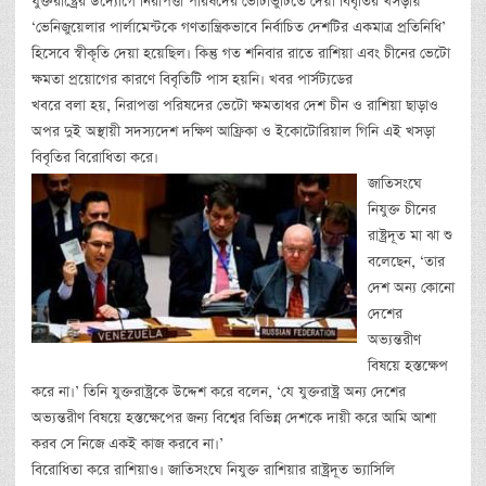
যুক্তরাষ্ট্রের উদ্যোগে নিরাপত্তা পরিষদের ভোটাভুটিতে দেয়া বিবৃতির খসড়ায়
‘ভেনিজুয়েলার পার্লামেন্টকে গণতান্ত্রিকভাবে নির্বাচিত দেশটির একমাত্র প্রতিনিধি’
হিসেবে স্বীকৃতি দেয়া হয়েছিল। কিন্তু গত শনিবার রাতে রাশিয়া এবং চীনের ভেটো
ক্ষমতা প্রয়োগের কারণে বিবৃতিটি পাস হয়নি। খবর পার্সট্যডের
খবরে বলা হয়, নিরাপত্তা পরিষদের ভেটো ক্ষমতাধর দেশ চীন ও রাশিয়া ছাড়াও
অপর দুই অস্থায়ী সদস্যদেশ দক্ষিণ আফ্রিকা ও ইকোটোরিয়াল গিনি এই খসড়া
বিবৃতির বিরোধিতা করে।
জাতিসংঘে
নিযুক্ত চীনের
রাষ্ট্রদূত মা ঝা শু
বলেছেন, ‘তার
দেশ অন্য কোনো
দেশের
অভ্যন্তরীণ
বিষয়ে হস্তক্ষেপ
করে না।’ তিনি যুক্তরাষ্ট্রকে উদ্দেশ করে বলেন, ‘যে যুক্তরাষ্ট্র অন্য দেশের
অভ্যন্তরীণ বিষয়ে হস্তক্ষেপের জন্য বিশ্বের বিভিন্ন দেশকে দায়ী করে আমি আশা
করব সে নিজে একই কাজ করবে না।’
বিরোধিতা করে রাশিয়াও। জাতিসংঘে নিযুক্ত রাশিয়ার রাষ্ট্রদূত ভ্যাসিলি