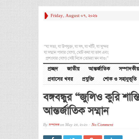
Friday, August 07, 2026
“যা সত্য, যা উপযুক্ত, যা সৎ, যা খাঁটি, যা সুন্দর
যা সম্মান পাবার যোগ্য, মোট কথা যা ভাল এবং
প্রশংসার যোগ্য সেই দিকে তোমরা মন দাও।”
প্রচ্ছদ
জাতীয়
আন্তর্জাতিক
সম্পাদকীয়
প্রবাসের খবর
প্রযুক্তি
শোক ও সহানুভূতি
বঙ্গবন্ধুর “জুলিও কুরি শান্
আন্তর্জাতিক সম্মান
By
সম্পাদক
on
May 23, 2020
No Comment