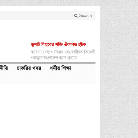
Search
জুলাই বিপ্লবের শক্তি ঐক্যবদ্ধ হউক
করোনা, ডেঙ্গু ও উন্নয়ন এবং স্বাধীনতা বিরোধী
শত্রুমুক্ত বাংলাদেশ গড়ার প্রত্যয়ে।
থনীতি
চাকরির খবর
ধর্মীয় শিক্ষা