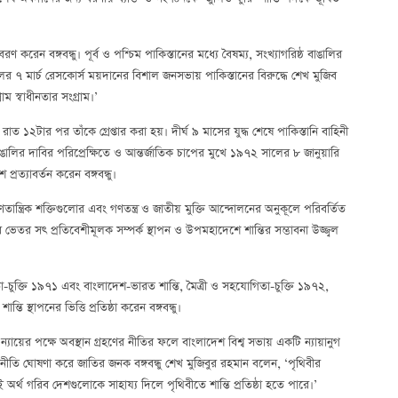
করেন বঙ্গবন্ধু। পূর্ব ও পশ্চিম পাকিস্তানের মধ্যে বৈষম্য, সংখ্যাগরিষ্ঠ বাঙালির
ের ৭ মার্চ রেসকোর্স ময়দানের বিশাল জনসভায় পাকিস্তানের বিরুদ্ধে শেখ মুজিব
ম স্বাধীনতার সংগ্রাম।’
রাত ১২টার পর তাঁকে গ্রেপ্তার করা হয়। দীর্ঘ ৯ মাসের যুদ্ধ শেষে পাকিস্তানি বাহিনী
ালির দাবির পরিপ্রেক্ষিতে ও আন্তর্জাতিক চাপের মুখে ১৯৭২ সালের ৮ জানুয়ারি
 প্রত্যাবর্তন করেন বঙ্গবন্ধু।
গণতান্ত্রিক শক্তিগুলোর এবং গণতন্ত্র ও জাতীয় মুক্তি আন্দোলনের অনুকূলে পরিবর্তিত
তর সৎ প্রতিবেশীমূলক সম্পর্ক স্থাপন ও উপমহাদেশে শান্তির সম্ভাবনা উজ্জ্বল
িতা-চুক্তি ১৯৭১ এবং বাংলাদেশ-ভারত শান্তি, মৈত্রী ও সহযোগিতা-চুক্তি ১৯৭২,
ি স্থাপনের ভিত্তি প্রতিষ্ঠা করেন বঙ্গবন্ধু।
ন্যায়ের পক্ষে অবস্থান গ্রহণের নীতির ফলে বাংলাদেশ বিশ্ব সভায় একটি ন্যায়ানুগ
িক নীতি ঘোষণা করে জাতির জনক বঙ্গবন্ধু শেখ মুজিবুর রহমান বলেন, ‘পৃথিবীর
সেই অর্থ গরিব দেশগুলোকে সাহায্য দিলে পৃথিবীতে শান্তি প্রতিষ্ঠা হতে পারে।’