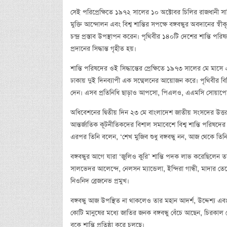
সেই পরিপ্রেক্ষিতে ১৯৭২ সালের ১০ অক্টোবর চিলির রাজধানী সান্ত
মুক্তি আন্দোলন এবং বিশ্ব শান্তির সপক্ষে বঙ্গবন্ধুর অবদানের স্
চন্দ্র প্রস্তাব উপস্থাপন করেন। পৃথিবীর ১৪০টি দেশের শান্তি পর
প্রদানের সিদ্ধান্ত গৃহীত হয়।
শান্তি পরিষদের ওই সিদ্ধান্তের প্রেক্ষিতে ১৯৭৩ সালের মে মাসে 
ঢাকায় দুই দিনব্যাপী এক সম্মেলনের আয়োজন করে। পৃথিবীর বিভি
দেন। এসব প্রতিনিধি ছাড়াও আপসো, পিএলও, এএমসি সোয়াপো ইত
অধিবেশনের দ্বিতীয় দিন ২৩ মে বাংলাদেশ জাতীয় সংসদের উত্তর প্লা
আন্তর্জাতিক কূটনীতিকদের বিশাল সমাবেশে বিশ্ব শান্তি পরিষদের ত
এরপর তিনি বলেন, ‘শেখ মুজিব শুধু বঙ্গবন্ধু নন, আজ থেকে তিনি ব
বঙ্গবন্ধুর আগে যারা ‘জুলিও কুরি’ শান্তি পদক লাভ করেছিলেন ত
সালভেদর আলেন্দে, নেলসন ম্যান্ডেলা, ইন্দিরা গান্ধী, মাদার 
নিওনিদ ব্রেজনেভ প্রমুখ।
বঙ্গবন্ধু আজ উপস্থিত না থাকলেও তার মহান আদর্শ, উদ্দেশ্য এবং
কোটি মানুষের মধ্যে জাতির জনক বঙ্গবন্ধু বেঁচে আছেন, চিরকাল বেঁচ
বুকে শান্তি প্রতিষ্ঠা করে চলছে।