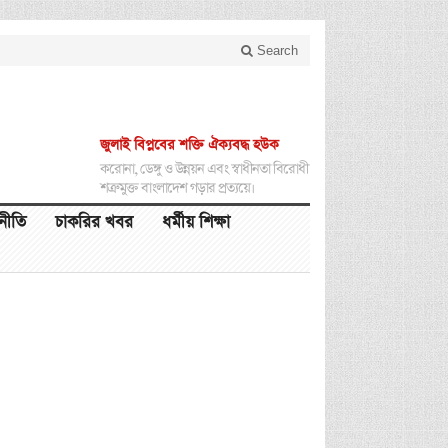
Search
জুলাই বিপ্লবের শক্তি ঐক্যবদ্ধ হউক
করোনা, ডেঙ্গু ও উন্নয়ন এবং স্বাধীনতা বিরোধী
শত্রুমুক্ত বাংলাদেশ গড়ার প্রত্যয়ে।
থনীতি
চাকরির খবর
ধর্মীয় শিক্ষা