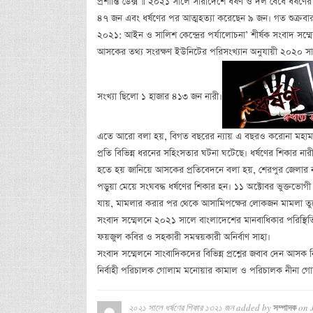
প্রশান্তি ডেক্স ॥ ২০২১ সালে সারাদেশে ধর্ষণ ও দল বেঁধে ধর্ষ
৪৭ জন এবং ধর্ষণের পর আত্মহত্যা করেছেন ৯ জন। গত শুক্রবার (
২০২১: আইন ও সালিশ কেন্দ্রের পর্যালোচনা’ শীর্ষক সংবাদ সম্
আসকের তথ্য সংরক্ষণ ইউনিটের পরিসংখ্যান অনুযায়ী ২০২০ স
সংখ্যা ছিলো ১ হাজার ৪১৩ জন নারী।
এতে আরো বলা হয়, বিগত বছরের ন্যায় এ বছরও করোনা মহামারির
প্রতি বিভিন্ন ধরনের সহিংসতার ঘটনা ঘটেছে। ধর্ষণের শিকার 
হতে হয় জানিয়ে আসকের প্রতিবেদনে বলা হয়, শেরপুর জেলার নালি
পড়ুয়া মেয়ে সংঘবদ্ধ ধর্ষণের শিকার হন। ১১ অক্টোবর ভুক্তভো
যায়, মামলার করার পর থেকে আসামিপক্ষের লোকজন মামলা তুলে
সংবাদ সম্মেলনে ২০২১ সালে বাংলাদেশের মানবাধিকার পরিস্থিত
ফয়জুল কবির ও সহকারী সমন্বয়কারী অনির্বাণ সাহা।
সংবাদ সম্মেলনে সাংবাদিকদের বিভিন্ন প্রশ্নের জবাব দেন আসক ন
নির্বাহী পরিচালক গোলাম মনোয়ার কামাল ও পরিচালক নীনা গোস্
২০২১ সালে ধর্ষণের শিকার ১৩২১ জন
added by
on
সম্পাদক