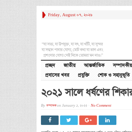
Friday, August 07, 2026
“যা সত্য, যা উপযুক্ত, যা সৎ, যা খাঁটি, যা সুন্দর
যা সম্মান পাবার যোগ্য, মোট কথা যা ভাল এবং
প্রশংসার যোগ্য সেই দিকে তোমরা মন দাও।”
প্রচ্ছদ
জাতীয়
আন্তর্জাতিক
সম্পাদকীয়
প্রবাসের খবর
প্রযুক্তি
শোক ও সহানুভূতি
২০২১ সালে ধর্ষণের শিক
By
সম্পাদক
on
January 1, 2022
No Comment