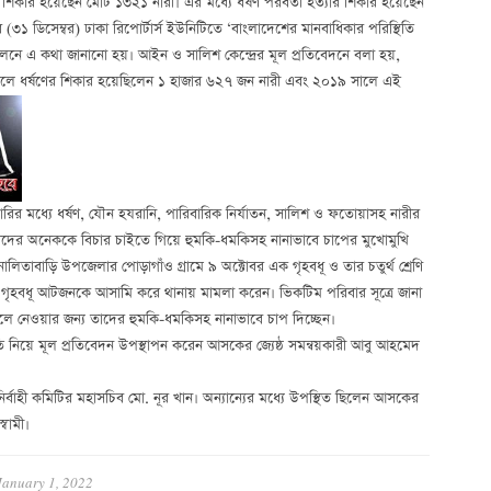
ণের শিকার হয়েছেন মোট ১৩২১ নারী। এর মধ্যে ধর্ষণ পরবর্তী হত্যার শিকার হয়েছেন
৩১ ডিসেম্বর) ঢাকা রিপোর্টার্স ইউনিটিতে ‘বাংলাদেশের মানবাধিকার পরিস্থিতি
মেলনে এ কথা জানানো হয়। আইন ও সালিশ কেন্দ্রের মূল প্রতিবেদনে বলা হয়,
ালে ধর্ষণের শিকার হয়েছিলেন ১ হাজার ৬২৭ জন নারী এবং ২০১৯ সালে এই
 মধ্যে ধর্ষণ, যৌন হযরানি, পারিবারিক নির্যাতন, সালিশ ও ফতোয়াসহ নারীর
নারীদের অনেককে বিচার চাইতে গিয়ে হুমকি-ধমকিসহ নানাভাবে চাপের মুখোমুখি
তাবাড়ি উপজেলার পোড়াগাঁও গ্রামে ৯ অক্টোবর এক গৃহবধূ ও তার চতুর্থ শ্রেণি
গী গৃহবধূ আটজনকে আসামি করে থানায় মামলা করেন। ভিকটিম পরিবার সূত্রে জানা
 নেওয়ার জন্য তাদের হুমকি-ধমকিসহ নানাভাবে চাপ দিচ্ছেন।
ি নিয়ে মূল প্রতিবেদন উপস্থাপন করেন আসকের জ্যেষ্ঠ সমন্বয়কারী আবু আহমেদ
ির্বাহী কমিটির মহাসচিব মো. নূর খান। অন্যান্যের মধ্যে উপস্থিত ছিলেন আসকের
বামী।
January 1, 2022