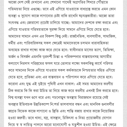
আজো দেশ সেই দেখানো এবং শেখানো পাথেই অগ্রগতির শিখরে পৌঁছাতে
গতিময়তা নিয়ে এগুচ্ছে। তবে এই এগিয়ে যাওয়াকে বাধাগ্রস্তু করতে এমন কোন
ব্যবস্থা ও সুযোগ কাজে লাগানোর চেষ্টা বাকি রাখেনি ষঢ়যন্ত্রকারীরা। আজো তারা
সংঘবদ্ধ এবং জোরালো প্রচেষ্টা চালিয়ে যাচ্ছে। আমাদের দেশকে রক্ষা করতে এবং
এগিয়ে যাওয়ার গতিময়তাকে সুরক্ষা দিয়ে সামনে এগিয়ে নিয়ে যেতে হবে।
আমাদের সামনে এখন এর বিকল্প কিছু নেই। রাজনৈতিক, ব্যবসায়ীক, সামাজিক,
ধর্মীয় এবং পারিবারিকসহ সকল ক্ষেত্রেই আমাদেরকে চলমান ধারাবাহিকতা
অব্যাহত রাখার লক্ষ্যে কাজ করে যেতে হবে। স্বাধীনতার মাসের ত্যাগ, তিতিক্ষা,
অর্জন ও বিসর্জন এমনকি দুরদর্শী চিন্তা ও পরিকল্পনার বাস্তবায়নসহ আগামীর
কল্যাণে নিরলস পরিশ্রমের ফসল ঘরে তোলার লক্ষ্যে সকলকিছু কার্যে পরিণত
করে সামনের দিকে এগিয়ে যাওয়ার সকল কর্মকান্ডকে নিশ্চয়তার সহিত এগিয়ে
যেতে হবে; প্রতিজ্ঞা এবং এর বাস্তবায়ন ও পরিপালন করে এগিয়ে যেতে হবে।
করোনা এবং যুদ্ধ এই দুইয়ে পৃথিবী এখন নাকাল। এই সময় আমাদের করণীয়
ঠিক করতে কি কি করা উচিত তা নিয়ে কাজ করে করনীয় এখনই ঠিক করতে হবে।
বিশ্ব ব্যবস্থা যখন গুণে ধরে এবং পচনোম্মুখ অবস্থায় বিরাজমান রয়েছে সেই
অবস্থার ইতিবাচক উন্নতিকল্পে নি:শর্ত ভালবাসার বন্ধন এবং মানবিক গুনাবলীর
জাগ্রত বিভেক কাজে লাগানো ও স্থিতি এবং শান্তি বজায় রাখার কাজে নিয়োজিত
হওয়া জরুরী। তবে খাদ্য, বস্র, বাসস্থান, চিকিৎসা ও নিত্য প্রয়োজনীয় যোগান
দিয়ে স্ব স্ব দায়িত্ব পালনে আরো মনোযোগী ও যত্নশীল হওয়া উচিত। এই ক্ষেত্রে