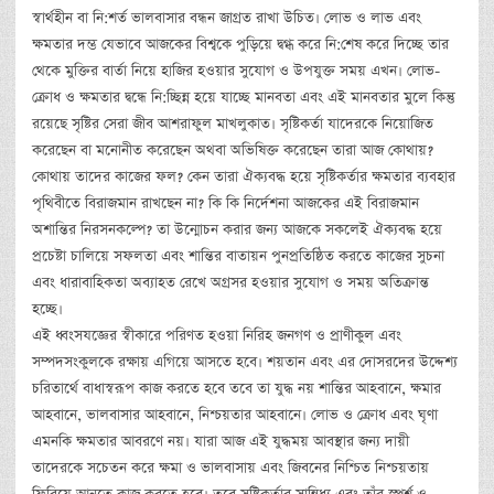
স্বার্থহীন বা নি:শর্ত ভালবাসার বন্ধন জাগ্রত রাখা উচিত। লোভ ও লাভ এবং
ক্ষমতার দম্ভ যেভাবে আজকের বিশ্বকে পুড়িয়ে দ্বগ্ধ করে নি:শেষ করে দিচ্ছে তার
থেকে মুক্তির বার্তা নিয়ে হাজির হওয়ার সুযোগ ও উপযুক্ত সময় এখন। লোভ-
ক্রোধ ও ক্ষমতার দ্বন্ধে নি:চ্ছিন্ন হয়ে যাচ্ছে মানবতা এবং এই মানবতার মুলে কিন্তু
রয়েছে সৃষ্টির সেরা জীব আশরাফুল মাখলুকাত। সৃষ্টিকর্তা যাদেরকে নিয়োজিত
করেছেন বা মনোনীত করেছেন অথবা অভিষিক্ত করেছেন তারা আজ কোথায়?
কোথায় তাদের কাজের ফল? কেন তারা ঐক্যবদ্ধ হয়ে সৃষ্টিকর্তার ক্ষমতার ব্যবহার
পৃথিবীতে বিরাজমান রাখছেন না? কি কি নির্দেশনা আজকের এই বিরাজমান
অশান্তির নিরসনকল্পে? তা উন্মোচন করার জন্য আজকে সকলেই ঐক্যবদ্ধ হয়ে
প্রচেষ্টা চালিয়ে সফলতা এবং শান্তির বাতায়ন পুনপ্রতিষ্ঠিত করতে কাজের সুচনা
এবং ধারাবাহিকতা অব্যাহত রেখে অগ্রসর হওয়ার সুযোগ ও সময় অতিক্রান্ত
হচ্ছে।
এই ধ্বংসযজ্ঞের স্বীকারে পরিণত হওয়া নিরিহ জনগণ ও প্রাণীকুল এবং
সম্পদসংকুলকে রক্ষায় এগিয়ে আসতে হবে। শয়তান এবং এর দোসরদের উদ্দেশ্য
চরিতার্থে বাধাস্বরূপ কাজ করতে হবে তবে তা যুদ্ধ নয় শান্তির আহবানে, ক্ষমার
আহবানে, ভালবাসার আহবানে, নিশ্চয়তার আহবানে। লোভ ও ক্রোধ এবং ঘৃণা
এমনকি ক্ষমতার আবরণে নয়। যারা আজ এই যুদ্ধময় আবস্থার জন্য দায়ী
তাদেরকে সচেতন করে ক্ষমা ও ভালবাসায় এবং জিবনের নিশ্চিত নিশ্চয়তায়