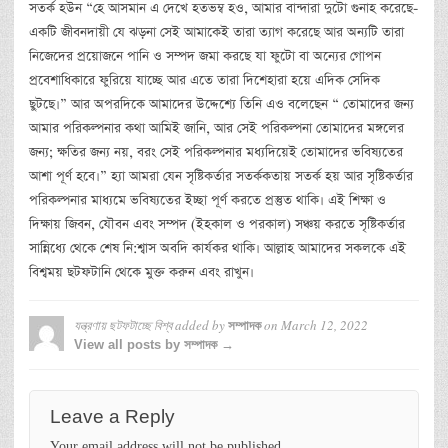
সতর্ক হউন “হে আসমান এ দেখে হতভম্ব হও, আমার বান্দারা দুটো গুনাহ করেছে-
একটি জীবনদায়ী যে ঝড়না সেই আমাকেই তারা ত্যাগ করেছে আর অন্যটি তারা
নিজেদের প্রয়োজনে পানি ও সম্পদ জমা করছে যা ফুটো বা অন্যের গোপন
প্রবেশাধিকারে ফুরিয়ে যাচ্ছে আর এতে তারা দিশেহারা হয়ে এদিক সেদিক
ছুটছে।” আর অপরদিকে আমাদের উদ্দেশ্যে তিনি এও বলেছেন “ তোমাদের জন্য
আমার পরিকল্পনার কথা আমিই জানি, আর সেই পরিকল্পনা তোমাদের মঙ্গলের
জন্য; ক্ষতির জন্য নয়, বরং সেই পরিকল্পনার মধ্যদিয়েই তোমাদের ভবিষ্যতের
আশা পূর্ণ হবে।” হ্যা আমরা যেন সৃষ্টিকর্তার সতর্ককতায় সতর্ক হয় আর সৃষ্টিকর্তার
পরিকল্পনার মাধ্যমে ভবিষ্যতের ইচ্ছা পূর্ণ করতে প্রস্তুত থাকি। এই শিক্ষা ও
দিক্ষায় জিবন, যৌবন এবং সম্পদ (ইহকাল ও পরকাল) সঞ্চয় করতে সৃষ্টিকর্তার
সান্নিধ্যে থেকে শেষ নি:শ্বাস অবদি কার্যকর থাকি। আল্লাহ আমাদের সকলকে এই
বিশ্বময় ছটফটানি থেকে মুক্ত করুন এবং রাখুন।
যন্ত্রণায় ছটফটাচ্ছে বিশ্ব
added by
on
March 12, 2022
সম্পাদক
View all posts by সম্পাদক →
Leave a Reply
Your email address will not be published.