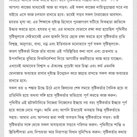
ফিরিয়ে আনতে কাজ করতে হবে। তবে সৃষ্টিকর্তার সান্নিধ্য এবং তাঁর স্পর্শ ও
আশ্চয্য কাজের মাধ্যমেই আজ তা সম্ভব। এই সকল কাজের দায়িত্বপ্রাপ্তরা ঘরে নয়
বাইরে এসে কাজ চলমান রাখতে হবে। তবেই সম্ভব সকল নৈরাজ্যের আবসান।
হযরত মূসা আ: এর শিক্ষাকে দৃষ্টান্ত হিসেবে পুনজাগরণ ঘটিয়ে দিকহারা জাতিকে
উদ্ধার করতে হবে। হযরত নূ আ: এর মাধ্যমে যেভাবে রক্ষা করা হয়েছিল পৃথিবীর
সৃষ্টিকুলকে সেইভাবেই এখন ছাকনি দিয়ে ছেকে রক্ষা করতে হবে সৃষ্টিকর্তার প্রতি
বিশ্বস্ত, আনুগত্য, বাধ্য, নম্র এবং ইতিবাচক মনোভাবে পুর্ণ সকল সৃষ্টিকূলকে।
কারণ সৃষ্টিকর্তা নিজে তাঁর বাক্যে এই পরিস্থিতির কথা বলে এবং চেতনায় ও
উপলব্দিতে বুঝিয়ে দিকনির্দেশনা দিয়ে আগামীর করনীয়তে কাজ করে যাচ্ছেন।
এখানেই আমাদের বিশ্বাস ও ঐক্যবদ্ধ প্রচেষ্টা আর চিন্তা এবং কর্ম এমনকি
মোনাজাত অব্যাহত রাখার দৃষ্টান্ত উন্মোচন করে জাগ্রত রাখতে সকল কাজ অব্যাহত
রাখতে হবে।
সকল ভয় ও শঙ্কার উদ্ধে উঠে এসে জিবনের শেষ সময়ে সৃষ্টিকর্তার সৈনিক হয়ে বা
প্রতিনিধি হয়ে অথবা সঙ্গি হয়ে সৃষ্টিকর্তার অভিপ্রায় পূর্ণ করতে কাজ করুন।
পৃথিবীর এই ছটফটানিতে নিজেরা নিজেদের ইচ্ছায় নয় বরং সৃষ্টিকর্তার ইচ্ছায় পূর্ণ
হয়ে কাজে নেমে পড়ুন। আমি এবং আপনি উভয়েই অসহায় কিন্তু সৃষ্টিকর্তাতে
সহায়। আমার এবং আপনার দ্বারা সবই অসম্ভব কিন্তু সৃষ্টিকর্তাতে সম্ভব। তাই
সৃষ্টিকর্তার সঙ্গে থেকে সকল অসম্ভবকে সম্ভবে পরিণত করুন। পৃথিবীতে শান্তি ও
স্থিতিশীলতা এবং নিশ্চয়তা আর নিরাপত্তা বিধান সুনিশ্চিত করুন। সৃষ্টিকর্তার কথায়