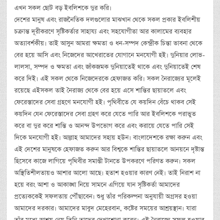
এখন সকল ছোট বড় ইবলিশকে দুর করি।
দেশের মানুষ এবং রাজনৈতিক দলগুলোর মাঝখান থেকে সকল প্রকার ইবলিশীয়
চক্রান্ত দূরীকরণে সৃষ্টিকর্তার সাহায্য এবং সহযোগীতা আর কালামের ব্যবহার
অত্যাবর্শকীয়। তাই আসুন আমরা ক্ষমতা ও ধন-সম্পদ কেন্দ্রীক চিন্তা ভাবনা থেকে
বের হয়ে আসি এবং নিজেদের আখেরাতের যোগানে মনযোগী হই। দুনিয়ার লোভ-
লালসা, সম্পদ ও ক্ষমতা এবং জাঁকজমক দুনিয়াতেই থাকে এবং দুনিয়াতেই শেষ
করে দিই। এই সকল থেকে নিজেদেরকে হেফাজত করি। সকল নৈরাজ্যের মূলেই
রয়েছে এইসকল তাই নৈরাজ্য থেকে বের হয়ে এসে শান্তির ছায়াতলে এবং
ফেরেস্তাদের সেবা গ্রহণে মনযোগী হই। পৃথিবীতে যে কয়দিন বেঁচে থাকব সেই
কয়দিন যেন ফেরেস্তাদের সেবা গ্রহণ করে যেতে পারি আর ইবলিশকে পরাভুত
করে বা দুর করে শান্তি ও আনন্দ উপভোগ করে এবং করায়ে যেতে পারি সেই
দিকে মনযোগী হই। আল্লাহ আমাদের সহায় হউন। বাংলাদেশকে রক্ষা করুন এবং
এই দেশের মানুষকে হেফাজত করুন আর বিশ্বকে শান্তির ছায়াতলে আনয়নে দৃষ্টান্ত
হিসেবে কাজে লাগিয়ে পৃথিবীর সমাপ্তী টানতে উপকরণে পরিণত করুন। সকল
অস্থিতিশীলতায়ও আশার আলো আছে। হতাশ হওয়ার কারণ নেই। তাই নিরাশ না
হয়ে বরং আশা ও আকাঙ্খা নিয়ে সামনে এগিয়ে যান সৃষ্টিকর্তা আমাদের
প্রত্যেককেই সফলতায় পৌঁছাবেন। শুধু তাঁর পরিকল্পনা অনুযায়ী অগ্রসর হওয়া
আমাদের দরকার। আমাদের মাবুদ মেহেরবান, কষ্টের সময়ের আশ্রয়স্থান। যারা