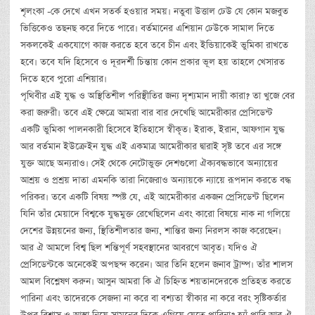
শৃলংকা -কে দেখে এখন সতর্ক হওয়ার সময়। নতুবা উত্তাল ঢেউ যে কোন মজবুত
ভিত্তিকেও তছনছ করে দিতে পারে। বর্তমানের এশিয়ান ঢেউকে সামাল দিতে
সকলকেই একযোগে কাজ করতে হবে তবে চীন এবং ইন্ডিয়াকেই ভুমিকা রাখতে
হবে। তবে যদি হিসেবে ও দূরদর্শী চিন্তায় কোন প্রকার ভূল হয় তাহলে খেসারত
দিতে হবে পুরো এশিয়ার।
পৃথিবীর এই যুদ্ধ ও অস্থিতিশীল পরিস্থীতির জন্য দৃশ্যমান দায়ী কারা? তা খুজে বের
করা জরুরী। তবে এই ক্ষেত্রে আমরা বার বার দেখেছি আমেরীকার প্রেসিডেন্ট
একটি ভুমিকা পালনকারী হিসেবে ইতিহাসে স্বীকৃত। ইরাক, ইরান, আফগান যুদ্ধ
আর বর্তমান ইউক্রেইন যুদ্ধ এই একমাত্র আমেরীকার দ্বারাই সৃষ্ট তবে এর সঙ্গে
যুক্ত আছে অন্যরাও। সেই থেকে নেটোভুক্ত দেশগুলো ঐক্যবদ্ধভাবে অন্যায়ের
আশ্রয় ও প্রশ্রয় দাতা এমনকি তারা নিজেরাও অন্যায়কে ন্যায়ে রূপদান করতে বদ্ধ
পরিকর। তবে একটি বিষয় স্পষ্ট যে, এই আমেরীকার একজন প্রেসিডেন্ট ছিলেন
যিনি তাঁর মেয়াদে বিশ্বকে যুদ্ধমুক্ত রেখেছিলেন এবং কারো বিষয়ে নাক না গলিয়ে
দেশের উন্নয়নের জন্য, স্থিতিশীলতার জন্য, শান্তির জন্য নিরলস কাজ করেছেন।
আর ঐ আমলে বিশ্ব ছিল শন্তিপূর্ণ সহবস্থানের আবরণে আবৃত। যদিও ঐ
প্রেসিডেন্টকে অনেকেই অপছন্দ করেন। আর তিনি হলেন জনাব ট্রাম্প। তাঁর শালস
আমল বিশ্লেষণ করুন। আসুন আমরা কি ঐ চিহ্নিত শয়তানদেরকে প্রতিহত করতে
পারিনা এবং তাদেরকে সেজদা না করে বা বশ্যতা স্বীকার না করে বরং সৃষ্টিকর্তার