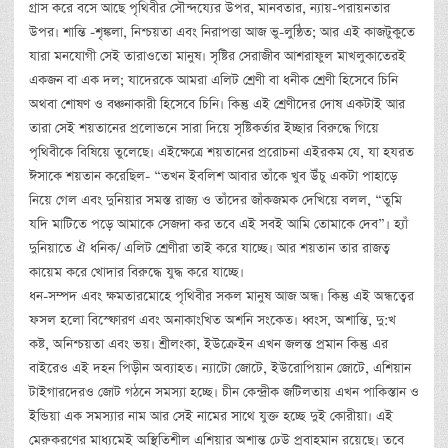
গ্রাস করে বসে আছে পৃথিবীর সৌন্দয্যের উপর, মানবতার, ন্যায়-পরায়নতার
উপর। শান্তি -শৃঙ্কলা, নিশ্চয়তা এবং নিরাপত্তা আজ ভু-লুন্ঠিত; আর এই কাজটুকুতে
যারা মনযোগী সেই তারাওতো মানুষ। সৃষ্টির সেরাজীব আশরাফুল মাখলুকাতেরই
একজন বা এক দল; যাদেরকে আমরা এলিট শ্রেণী বা ধনীক শ্রেণী হিসেবে চিনি
অথবা শোষণ ও বঞ্চনাকারী হিসেবে চিনি। কিন্তু এই শ্রেণীদের দোষ একটাই আর
তারা সেই শয়তানের প্রলোভনে সারা দিয়ে সৃষ্টিকর্তার ইচ্ছার বিরুদ্ধে গিয়ে
পৃথিবীকে বিষিয়ে তুলেছে। এইক্ষেত্রে শয়তানের প্ররোচনা এইরকম যে, যা হযরত
ঈসাকে শয়তান করেছিল- “তখন ইবলিশ আবার তাঁকে খুব উঁচু একটা পাহাড়ে
নিয়ে গেল এবং দুনিয়ার সমস্ত রাজ্য ও তাঁদের জাঁকজমক দেখিয়ে বলল, “তুমি
যদি মাটিতে পড়ে আমাকে সেজদা কর তবে এই সবই আমি তোমাকে দেব”। হ্যাঁ
দুনিয়াতে ঐ ধনিক/ এলিট শ্রেণীরা তাই করে যাচ্ছে। আর শয়তান তার রাজত্ব
কায়েম করে খোদার বিরুদ্ধে যুদ্ধ করে যাচ্ছে।
ধন-সম্পদ এবং ক্ষমতারমোহে পৃথিবীর সকল মানুষ আজ অন্ধ। কিন্তু এই অন্ধত্বের
ফসল হলো বিস্ফোরণ এবং অনাকাংখিত অশনি সংকেত। ধ্বংস, অশান্তি, দু:খ
কষ্ট, অনিশ্চয়তা এবং ভয়। শ্রীলংকা, ইউক্রেইন এখন জলন্ত প্রমান কিন্তু এর
বাইরেও এই দহন পিড়ীন অব্যাহত। ন্যাটো জোটে, ইউরোপিয়ান জোটে, এশিয়ান
টাইগারদেরও জোট গঠনে সমস্যা হচ্ছে। চীন কেন্দ্রীক জটিলতায় এখন পাকিস্তান ও
ইন্ডিয়া এক সমস্যার নাম আর সেই নামের সাথে যুক্ত হচ্ছে দুই কোরীয়া। এই
মেরুকরণের মাধ্যমেই অস্থিতিশীল এশিয়ার অশান্ত ঢেউ প্রবাহমান রয়েছে। তবে