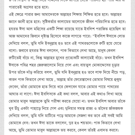
উপর বিশ্বাস ও আস্থা নিয়ে সামনের দিকে এগিয়ে যেতে পারিনা? হ্যাঁ পারি আর ঐ
পারাতেই অগ্রসর হতে হবে।
এই ক্ষেত্রে পারার জন্য আমাদেরকে আল্লাহর শিক্ষায় শিক্ষিত হতে হবে। আল্লাহর
জ্ঞানে জ্ঞানী হতে হবে। সৃষ্টিকর্তার কালামের আলোকে জীবন পরিচালিত হতে হবে।
হযরত ঈসা আল মহিসের একটি শিক্ষা রয়েছে যাতে ইবলিশ পরাজিত হয়েছিল তা
আজ আমাদের জিবনে দৃষ্টান্ত হিসেবে কাজে লাগতে পারে। “ইবলিশ ঈসাকে লোভ
দেখিয়ে বলল, তুমি যদি ইবনুল্লাহ হও তবে এই পাথরগুলোকে রুটি হয়ে যেতে
বলো। জবাবে হযরত ঈসা বললেন, পাক কিতাবে লেখা আছে, মানুষ কেবল
রুটিতেই বাঁচে না, কিন্তু আল্লাহর মুখের প্রত্যেকটি কালামেই বাঁচে। তখন ইবলিশ
ঈসাকে পবিত্র শহর জেরুজালেমে নিয়ে গেল এবং বায়তুল মোকাদ্দেসের চূড়ার
উপর তাঁকে দাঁড় করিয়ে বলল, তুমি যদি ইবনুল্লাহ হও তবে লাফ দিয়ে নীচে পড়,
কারন পাক কিতাবে লেখা আছে , আল্লাহ তাঁর ফেরেস্তাদের তোমার বিষয়ে হুকুম
দেবেন, তাঁরা তোমাকে হাত দিয়ে ধরে ফেলবেন যাতে তোমার পায়ে পাথরের
আঘাত না লাগে। ঈসা ইবলিসকে এই কথা বলল, আবার এই কথাও লিখা আছে
তোমার মাবুদ আল্লাহকে তুমি পরীক্ষা করতে যেয়ো না। তখন ইবলিশ আবার তাঁকে
খুব উঁচু একটা পাহাড়ে নিয়ে গেল এবং দুনিয়ার সমস্ত রাজ্য ও তাঁদের জাঁকজমক
দেখিয়ে বলল, তুমি যদি মাটিতে পড়ে আমাকে সেজদা কর তবে এই সবই আমি
তোমাকে দেব। তখন ঈসা তাকে বললেন, দুর হও শয়তান। পাক কিতাবে লেখা
আছে, তুমি তোমার মাবুদ আল্লাহকে ভয় করবে, কেবল তাঁরই এবাদত করবে।