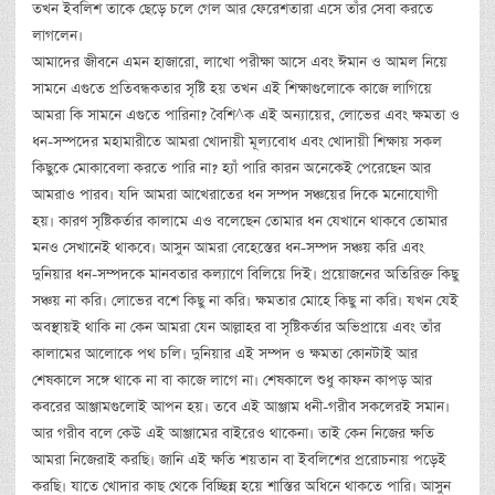
তখন ইবলিশ তাকে ছেড়ে চলে গেল আর ফেরেশতারা এসে তাঁর সেবা করতে
লাগলেন।
আমাদের জীবনে এমন হাজারো, লাখো পরীক্ষা আসে এবং ঈমান ও আমল নিয়ে
সামনে এগুতে প্রতিবন্ধকতার সৃষ্টি হয় তখন এই শিক্ষাগুলোকে কাজে লাগিয়ে
আমরা কি সামনে এগুতে পারিনা? বৈশি^ক এই অন্যায়ের, লোভের এবং ক্ষমতা ও
ধন-সম্পদের মহামারীতে আমরা খোদায়ী মূল্যবোধ এবং খোদায়ী শিক্ষায় সকল
কিছুকে মোকাবেলা করতে পারি না? হ্যাঁ পারি কারন অনেকেই পেরেছেন আর
আমরাও পারব। যদি আমরা আখেরাতের ধন সম্পদ সঞ্চয়ের দিকে মনোযোগী
হয়। কারণ সৃষ্টিকর্তার কালামে এও বলেছেন তোমার ধন যেখানে থাকবে তোমার
মনও সেখানেই থাকবে। আসুন আমরা বেহেস্তের ধন-সম্পদ সঞ্চয় করি এবং
দুনিয়ার ধন-সম্পদকে মানবতার কল্যাণে বিলিয়ে দিই। প্রয়োজনের অতিরিক্ত কিছু
সঞ্চয় না করি। লোভের বশে কিছু না করি। ক্ষমতার মোহে কিছু না করি। যখন যেই
অবস্থায়ই থাকি না কেন আমরা যেন আল্লাহর বা সৃষ্টিকর্তার অভিপ্রায়ে এবং তাঁর
কালামের আলোকে পথ চলি। দুনিয়ার এই সম্পদ ও ক্ষমতা কোনটাই আর
শেষকালে সঙ্গে থাকে না বা কাজে লাগে না। শেষকালে শুধু কাফন কাপড় আর
কবরের আঞ্জামগুলোই আপন হয়। তবে এই আঞ্জাম ধনী-গরীব সকলেরই সমান।
আর গরীব বলে কেউ এই আঞ্জামের বাইরেও থাকেনা। তাই কেন নিজের ক্ষতি
আমরা নিজেরাই করছি। জানি এই ক্ষতি শয়তান বা ইবলিশের প্ররোচনায় পড়েই
করছি। যাতে খোদার কাছ থেকে বিচ্ছিন্ন হয়ে শাস্তির অধিনে থাকতে পারি। আসুন