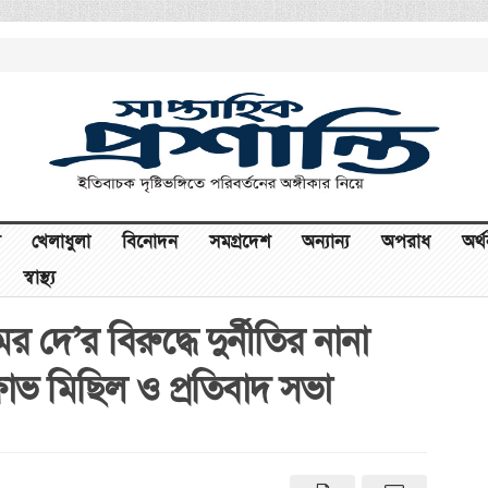
খেলাধুলা
বিনোদন
সমগ্রদেশ
অন্যান্য
অপরাধ
অর্
স্বাস্থ্য
 দে’র বিরুদ্ধে দুর্নীতির নানা
োভ মিছিল ও প্রতিবাদ সভা