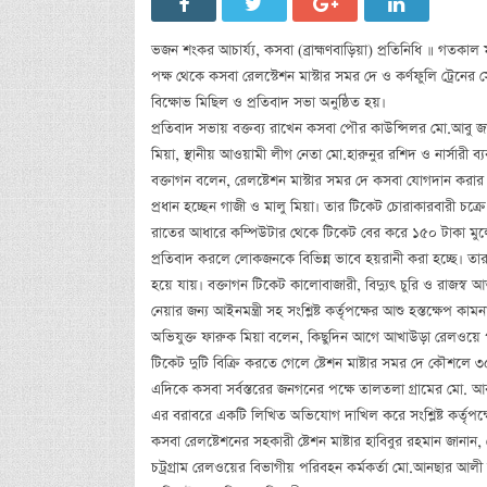
ভজন শংকর আচার্য্য, কসবা (ব্রাহ্মণবাড়িয়া) প্রতিনিধি ॥ গতকাল
পক্ষ থেকে কসবা রেলস্টেশন মাস্টার সমর দে ও কর্ণফুলি ট্রেনের
বিক্ষোভ মিছিল ও প্রতিবাদ সভা অনুষ্ঠিত হয়।
প্রতিবাদ সভায় বক্তব্য রাখেন কসবা পৌর কাউন্সিলর মো.আব
মিয়া, স্থানীয় আওয়ামী লীগ নেতা মো.হারুনুর রশিদ ও নার্সারী 
বক্তাগন বলেন, রেলষ্টেশন মাস্টার সমর দে কসবা যোগদান করার
প্রধান হচ্ছেন গাজী ও মালু মিয়া। তার টিকেট চোরাকারবারী চক্রে
রাতের আধারে কম্পিউটার থেকে টিকেট বের করে ১৫০ টাকা মুল্যের
প্রতিবাদ করলে লোকজনকে বিভিন্ন ভাবে হয়রানী করা হচ্ছে। তা
হয়ে যায়। বক্তাগন টিকেট কালোবাজারী, বিদ্যুৎ চুরি ও রাজস্ব আ
নেয়ার জন্য আইনমন্ত্রী সহ সংশ্লিষ্ট কর্তৃপক্ষের আশু হস্তক্ষেপ কাম
অভিযুক্ত ফারুক মিয়া বলেন, কিছুদিন আগে আখাউড়া রেলওয়ে প
টিকেট দুটি বিক্রি করতে গেলে ষ্টেশন মাষ্টার সমর দে কৌশলে
এদিকে কসবা সর্বস্তরের জনগনের পক্ষে তালতলা গ্রামের মো. আবদ
এর বরাবরে একটি লিখিত অভিযোগ দাখিল করে সংশ্লিষ্ট কর্তৃপক
কসবা রেলষ্টেশনের সহকারী ষ্টেশন মাষ্টার হাবিবুর রহমান জানান, ষ
চট্রগ্রাম রেলওয়ের বিভাগীয় পরিবহন কর্মকর্তা মো.আনছার আলী জ