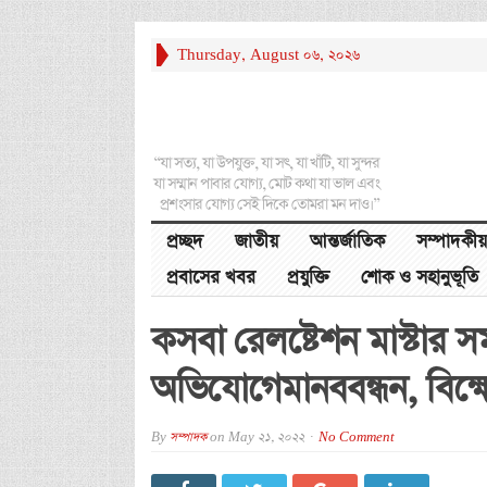
Thursday, August 06, 2026
“যা সত্য, যা উপযুক্ত, যা সৎ, যা খাঁটি, যা সুন্দর
যা সম্মান পাবার যোগ্য, মোট কথা যা ভাল এবং
প্রশংসার যোগ্য সেই দিকে তোমরা মন দাও।”
প্রচ্ছদ
জাতীয়
আন্তর্জাতিক
সম্পাদকীয়
প্রবাসের খবর
প্রযুক্তি
শোক ও সহানুভূতি
কসবা রেলষ্টেশন মাস্টার সমর
অভিযোগেমানববন্ধন, বিক্ষ
By
সম্পাদক
on
May 21, 2022
No Comment