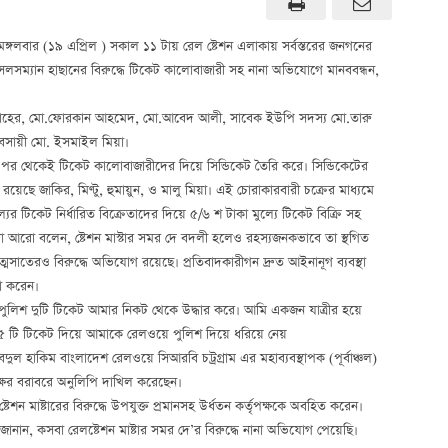
 মঙ্গলবার (১৯ এপ্রিল ) সকাল ১১ টায় রেল ষ্টেশন এলাকায় সর্বস্তরের জনগনের
 সেলসম্যান হাছানের বিরুদ্ধে টিকেট কালোবাজারী সহ নানা অভিযোগে মানববন্ধন,
ু জাহের, মো.ফোরকান আহমেদ, মো.আবেদ আলী, সাবেক ইউপি সদস্য মো.তারু
ব্যবসায়ী মো. ইসমাইল মিয়া।
 পর থেকেই টিকেট কালোবাজারীদের দিয়ে সিন্ডিকেট তৈরি করে। সিন্ডিকেটের
 রয়েছে জাকির, মিণ্টু, হুমায়ুন, ও মালু মিয়া। এই চোরাকারবারী চক্রের মাধ্যমে
 টিকেট নির্ধারিত বিক্রেতাদের দিয়ে ৫/৬ শ টাকা মুল্যে টিকেট বিক্রি সহ
রা আরো বলেন, ষ্টেশন মাস্টার সমর দে বদলী হলেও রহস্যজনকভাবে তা স্থগিত
ত্মসাতেরও বিরুদ্ধে অভিযোগ রয়েছে। প্রতিবাদকারীগন দ্রুত আইনানূগ ব্যবস্থা
না করেন।
ুলিশ দুটি টিকেট আমার নিকট থেকে উদ্ধার করে। আমি একজন যাত্রীর হয়ে
 ৩৫ টি টিকেট দিয়ে আমাকে রেলওয়ে পুলিশ দিয়ে ধরিয়ে নেয়
ুল হাকিম বাংলাদেশ রেলওয়ে সিআরবি চট্রগ্রাম এর মহাব্যবস্থাপক (পূর্বাঞ্চল)
্ষের বরাবরে অনুলিপি দাখিল করেছেন।
্টেশন মাষ্টারের বিরুদ্ধে উপযুক্ত প্রমানসহ উর্ধতন কর্তৃপক্ষকে অবহিত করেন।
ানান, কসবা রেলষ্টেশন মাষ্টার সমর দে’র বিরুদ্ধে নানা অভিযোগ পেয়েছি।