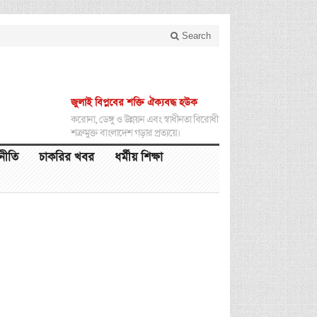
Search
জুলাই বিপ্লবের শক্তি ঐক্যবদ্ধ হউক
করোনা, ডেঙ্গু ও উন্নয়ন এবং স্বাধীনতা বিরোধী
শত্রুমুক্ত বাংলাদেশ গড়ার প্রত্যয়ে।
থনীতি
চাকরির খবর
ধর্মীয় শিক্ষা