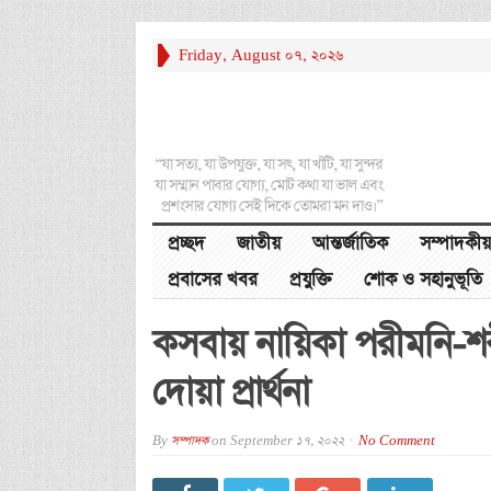
Friday, August 07, 2026
“যা সত্য, যা উপযুক্ত, যা সৎ, যা খাঁটি, যা সুন্দর
যা সম্মান পাবার যোগ্য, মোট কথা যা ভাল এবং
প্রশংসার যোগ্য সেই দিকে তোমরা মন দাও।”
প্রচ্ছদ
জাতীয়
আন্তর্জাতিক
সম্পাদকীয়
প্রবাসের খবর
প্রযুক্তি
শোক ও সহানুভূতি
কসবায় নায়িকা পরীমনি-শরী
দোয়া প্রার্থনা
By
সম্পাদক
on
September 17, 2022
No Comment