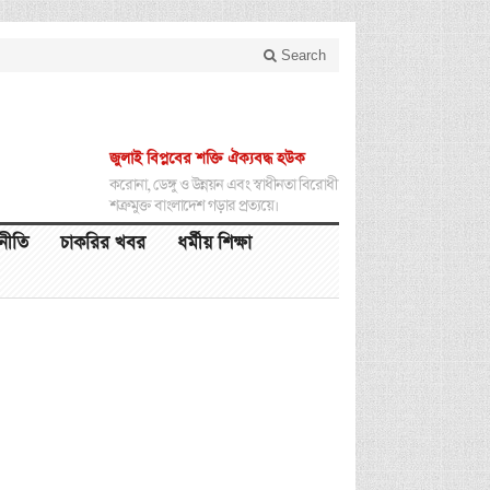
Search
জুলাই বিপ্লবের শক্তি ঐক্যবদ্ধ হউক
করোনা, ডেঙ্গু ও উন্নয়ন এবং স্বাধীনতা বিরোধী
শত্রুমুক্ত বাংলাদেশ গড়ার প্রত্যয়ে।
থনীতি
চাকরির খবর
ধর্মীয় শিক্ষা