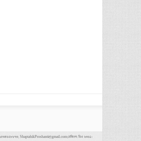
৪৭৮০০৪৩৬৯,০১৫৩৪৬২৮৬৭৩; ShaptahikProshanti@gmail.com;রেজিঃনং ডিএ ৬৩৬১।