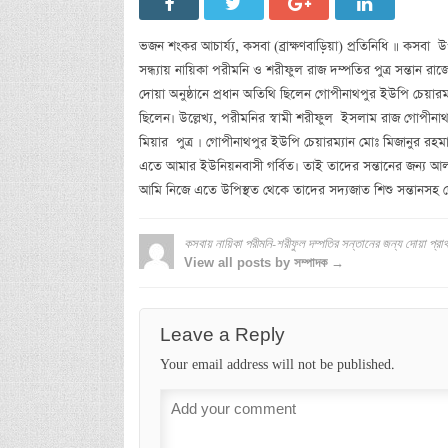
ভজন শংকর আচার্য্য, কসবা (ব্রাক্ষণবাড়িয়া) প্রতিনিধি ॥ কসব
সন্ধ্যায় নায়িকা পরীমনি ও শরীফুল রাজ দম্পতির পুত্র সন্তান রা
দোয়া অনুষ্ঠানে প্রধান অতিথি ছিলেন গোপীনাথপুর ইউপি চেয়ারম
ছিলেন। উল্লেখ্য, পরীমনির স্বামী শরীফুল ইসলাম রাজ গোপীন
মিয়ার পুত্র । গোপীনাথপুর ইউপি চেয়ারম্যান মোঃ মিজানুর র
এতে আমার ইউনিয়নবাসী গর্বিত। তাই তাদের সন্তানের জন্য আ
আমি নিজে এতে উপিস্থত থেকে তাদের সদ্যজাত শিশু সন্তানসহ 
কসবায় নায়িকা পরীমনি-শরীফুল দম্পতির সন্তানের জন্য দোয়া প্রার্
View all posts by সম্পাদক →
Leave a Reply
Your email address will not be published.