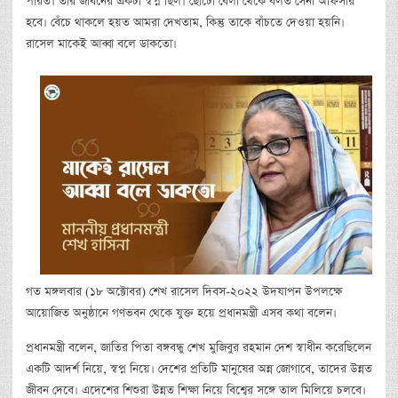
পারত। তার জীবনের একটা স্বপ্ন ছিল। ছোটো বেলা থেকে বলত সেনা অফিসার
হবে। বেঁচে থাকলে হয়ত আমরা দেখতাম, কিন্তু তাকে বাঁচতে দেওয়া হয়নি।
রাসেল মাকেই আব্বা বলে ডাকতো।
গত মঙ্গলবার (১৮ অক্টোবর) শেখ রাসেল দিবস-২০২২ উদযাপন উপলক্ষে
আয়োজিত অনুষ্ঠানে গণভবন থেকে যুক্ত হয়ে প্রধানমন্ত্রী এসব কথা বলেন।
প্রধানমন্ত্রী বলেন, জাতির পিতা বঙ্গবন্ধু শেখ মুজিবুর রহমান দেশ স্বাধীন করেছিলেন
একটি আদর্শ নিয়ে, স্বপ্ন নিয়ে। দেশের প্রতিটি মানুষের অন্ন জোগাবে, তাদের উন্নত
জীবন দেবে। এদেশের শিশুরা উন্নত শিক্ষা নিয়ে বিশ্বের সঙ্গে তাল মিলিয়ে চলবে।