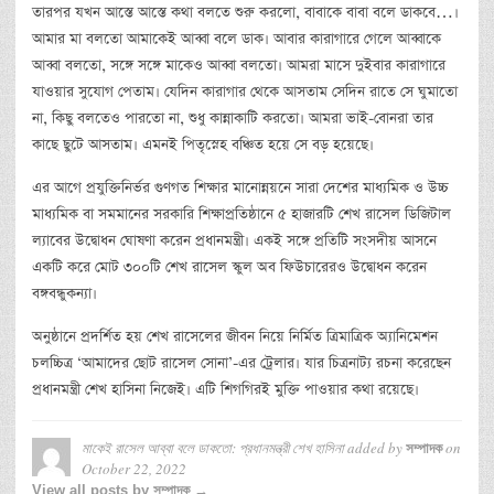
তারপর যখন আস্তে আস্তে কথা বলতে শুরু করলো, বাবাকে বাবা বলে ডাকবে…।
আমার মা বলতো আমাকেই আব্বা বলে ডাক। আবার কারাগারে গেলে আব্বাকে
আব্বা বলতো, সঙ্গে সঙ্গে মাকেও আব্বা বলতো। আমরা মাসে দুইবার কারাগারে
যাওয়ার সুযোগ পেতাম। যেদিন কারাগার থেকে আসতাম সেদিন রাতে সে ঘুমাতো
না, কিছু বলতেও পারতো না, শুধু কান্নাকাটি করতো। আমরা ভাই-বোনরা তার
কাছে ছুটে আসতাম। এমনই পিতৃস্নেহ বঞ্চিত হয়ে সে বড় হয়েছে।
এর আগে প্রযুক্তিনির্ভর গুণগত শিক্ষার মানোন্নয়নে সারা দেশের মাধ্যমিক ও উচ্চ
মাধ্যমিক বা সমমানের সরকারি শিক্ষাপ্রতিষ্ঠানে ৫ হাজারটি শেখ রাসেল ডিজিটাল
ল্যাবের উদ্বোধন ঘোষণা করেন প্রধানমন্ত্রী। একই সঙ্গে প্রতিটি সংসদীয় আসনে
একটি করে মোট ৩০০টি শেখ রাসেল স্কুল অব ফিউচারেরও উদ্বোধন করেন
বঙ্গবন্ধুকন্যা।
অনুষ্ঠানে প্রদর্শিত হয় শেখ রাসেলের জীবন নিয়ে নির্মিত ত্রিমাত্রিক অ্যানিমেশন
চলচ্চিত্র ‘আমাদের ছোট রাসেল সোনা’-এর ট্রেলার। যার চিত্রনাট্য রচনা করেছেন
প্রধানমন্ত্রী শেখ হাসিনা নিজেই। এটি শিগগিরই মুক্তি পাওয়ার কথা রয়েছে।
মাকেই রাসেল আব্বা বলে ডাকতো: প্রধানমন্ত্রী শেখ হাসিনা
added by
on
সম্পাদক
October 22, 2022
View all posts by সম্পাদক →