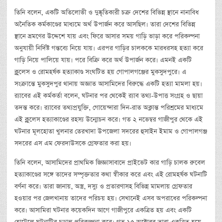
তিনি বলেন, একটি অতিলোভী ও দুষ্কৃতিকারী চক্র দেশের বিভিন্ন স্থানে নানাবিধ
অনৈতিক কর্মকাণ্ডের মাধ্যমে অর্থ উপার্জন করে আসছিল। তারা দেশের বিভিন্ন
স্থানে ভ্রমণের উদ্দেশে যায় এবং ফিরে আসার সময় গাড়ি ভাড়া করে পরিকল্পনা
অনুযায়ী নির্দিষ্ট গন্তব্যে নিয়ে যায়। এরপর গাড়ির চালককে মারধরসহ হত্যা করে
গাড়ি নিয়ে পালিয়ে যায়। পরে বিক্রি করে অর্থ উপার্জন করে। এমনই একটি
ক্লুলেস ও রোমহর্ষক হত্যাকাণ্ড সংঘটিত হয় গোপালগঞ্জের মুকসুদপুরে। এ
সংক্রান্তে মুকসুদপুর থানায় অজ্ঞাত আসামিদের বিরুদ্ধে একটি হত্যা মামলা হয়।
র‍্যাবের এই কর্মকর্তা বলেন, ঘটনার পর থেকেই র‌্যাব তথ্য-উপাত্ত সংগ্রহ ও ছায়া
তদন্ত করে। র‌্যাবের তথ্যপ্রযুক্তি, গোয়েন্দারা দিন-রাত অক্লান্ত পরিশ্রমের মাধ্যমে
এই ক্লুলেস হত্যাকাণ্ডের রহস্য উন্মোচন করে। গত ২ নভেম্বর গাজীপুর থেকে এই
ঘটনার মূলহোতা খুলনার তেরখাদা উপজেলা সদরের হুসাইন ইমাম ও গোপালগঞ্জ
সদরের এস এম ফেরদাউসকে গ্রেফতার করা হয়।
তিনি বলেন, আসামিদের প্রাথমিক জিজ্ঞাসাবাদে প্রাইভেট কার গাড়ি চালক রুবেল
হত্যাকাণ্ডের সঙ্গে তাদের সম্পৃক্ততার কথা স্বীকার করে এবং এই রোমহর্ষক ঘটনাটি
বর্ণনা করে। তারা জানায়, অস্ত্র, দস্যু ও প্রতারণাসহ বিভিন্ন মামলায় গ্রেফতার
হওয়ার পর জেলখানায় তাদের পরিচয় হয়। সেখানেই এসব অপরাধের পরিকল্পনা
করে। আসামিরা ঘটনার কয়েকদিন আগে গাজীপুরে একত্রিত হয় এবং একটি