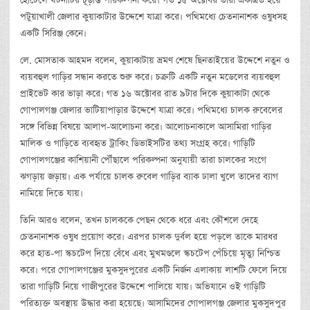
হোটেলে ঘটনাটির চূড়ান্ত পরিকল্পনা করে। গত ১৫ অক্টোবর তারা একত্রিত হয়ে
পটুয়াখালী জেলার কুয়াকাটার উদ্দেশে যাত্রা করে। পথিমধ্যে চেতনানাশক ওষুধসহ
একটি সিরিঞ্জ কেনে।
লে. মোসতাক আহমদ বলেন, কুয়াকাটায় ভ্রমণ শেষে ছিনতাইয়ের উদ্দেশে নতুন ও
ব্যয়বহুল গাড়ির সন্ধান করতে শুরু করে। চক্রটি একটি নতুন মডেলের ব্যয়বহুল
প্রাইভেট কার ভাড়া করে। গত ১৬ অক্টোবর রাত ৯টার দিকে কুয়াকাটা থেকে
গোপালগঞ্জ জেলার ভাটিয়াপাড়ার উদ্দেশে যাত্রা করে। পথিমধ্যে চালক রুবেলের
সঙ্গে বিভিন্ন বিষয়ে আলাপ-আলোচনা করে। আলোচনাকালে আসামিরা গাড়ির
মালিক ও গাড়িতে ব্যবহৃত ট্রাকিং ডিভাইসটির তথ্য সংগ্রহ করে। গাড়িটি
গোপালগঞ্জের কাশিয়ানী পৌঁছালে পরিকল্পনা অনুযায়ী তারা চালকের সংগে
ঝগড়ায় জড়ায়। এক পর্যায়ে চালক রুবেল গাড়ির ব্যাক ঢালা খুলে তাদের ব্যাগ
নামিয়ে দিতে যায়।
তিনি আরও বলেন, তখন চালককে পেছন থেকে ধরে এবং কৌশলে দেহে
চেতনানাশক ওষুধ প্রয়োগ করে। এরপর চালক দুর্বল হয়ে পড়লে তাকে মারধর
করে হাত-পা স্কচটেপ দিয়ে বেঁধে এবং মুখমণ্ডলে স্কচটেপ পেঁচিয়ে মৃত্যু নিশ্চিত
করে। পরে গোপালগঞ্জের মুকসুদপুরের একটি নির্জন এলাকায় লাশটি ফেলে দিয়ে
তারা গাড়িটি নিয়ে গাজীপুরের উদ্দেশে পালিয়ে যায়। অভিযানে ওই গাড়িটি
পরিত্যক্ত অবস্থায় উদ্ধার করা হয়েছে। আসামিদের গোপালগঞ্জ জেলার মুকসুদপুর