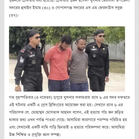
দুজনকে গ্রেফতার করা হয়েছে। গ্রেফতার দুজন হলেন- খুলনার তেরখাদা উপজেলা
সদরের হুসাইন ইমাম (৩০) ও গোপালগঞ্জ সদরের এস এম ফেরদাউস সবুজ
(৩৭)।
গত বৃহস্পতিবার (৩ নভেম্বর) দুপুরে খুলনার লবণচরায় র‌্যাব ৬ এর সদর দফতরে
এই ঘটনায় একটি এ প্রেস ব্রিফিংয়ের আয়োজন করা হয়। সেখানে র‌্যাব ৬ এর
পরিচালক লে. মোহাম্মদ মোসতাক আহমদ বলেন, এই হত্যায় পাঁচ জন জড়িত
থাকার তথ্য এখন পর্যন্ত পাওয়া গেছে। আসামিরা কারাগারে পরস্পর পরিচিত হয়
এবং সেখানেই একটি দামি গাড়ি ছিনতাই ও হত্যার পরিকল্পনা করে। আসামিরা
উচ্চ শিক্ষিত ও প্রযুক্তি জ্ঞান সম্পন্ন।