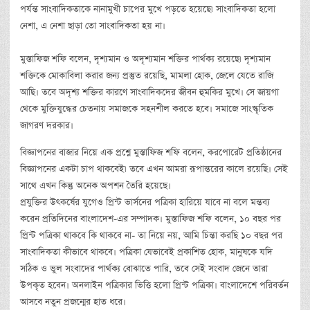
পর্যন্ত সাংবাদিকতাকে নানামুখী চাপের মুখে পড়তে হয়েছে৷ সাংবাদিকতা হলো
নেশা, এ নেশা ছাড়া তো সাংবাদিকতা হয় না।
মুস্তাফিজ শফি বলেন, দৃশ্যমান ও অদৃশ্যমান শক্তির পার্থক্য রয়েছে৷ দৃশ্যমান
শক্তিকে মোকাবিলা করার জন্য প্রস্তুত রয়েছি, মামলা হোক, জেলে যেতে রাজি
আছি। তবে অদৃশ্য শক্তির কারণে সাংবাদিকদের জীবন হুমকির মুখে। সে জায়গা
থেকে মুক্তিযুদ্ধের চেতনায় সমাজকে সহনশীল করতে হবে। সমাজে সাংস্কৃতিক
জাগরণ দরকার।
বিজ্ঞাপনের বাজার নিয়ে এক প্রশ্নে মুস্তাফিজ শফি বলেন, করপোরেট প্রতিষ্ঠানের
বিজ্ঞাপনের একটা চাপ থাকবেই৷ তবে এখন আমরা রূপান্তরের কালে রয়েছি। সেই
সাথে এখন কিন্তু অনেক অপশন তৈরি হয়েছে।
প্রযুক্তির উৎকর্ষের যুগেও প্রিন্ট ভার্সনের পত্রিকা হারিয়ে যাবে না বলে মন্তব্য
করেন প্রতিদিনের বাংলাদেশ-এর সম্পাদক। মুস্তাফিজ শফি বলেন, ১০ বছর পর
প্রিন্ট পত্রিকা থাকবে কি থাকবে না- তা নিয়ে নয়, আমি চিন্তা করছি ১০ বছর পর
সাংবাদিকতা কীভাবে থাকবে। পত্রিকা যেভাবেই প্রকাশিত হোক, মানুষকে যদি
সঠিক ও ভুল সংবাদের পার্থক্য বোঝাতে পারি, তবে সেই সংবাদ জেনে তারা
উপকৃত হবেন। অনলাইন পত্রিকার ভিত্তি হলো প্রিন্ট পত্রিকা। বাংলাদেশে পরিবর্তন
আসবে নতুন প্রজন্মের হাত ধরে।