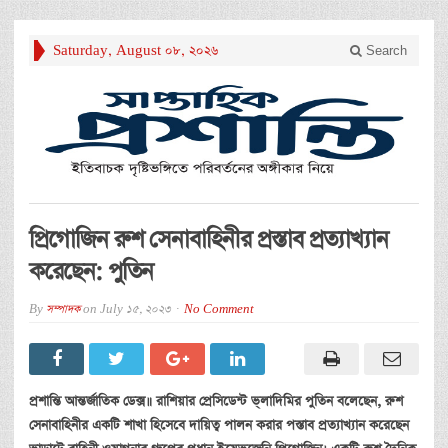
Saturday, August 08, 2026
Search
প্রিগোজিন রুশ সেনাবাহিনীর প্রস্তাব প্রত্যাখ্যান
করেছেন: পুতিন
By
সম্পাদক
on
July 15, 2023
No Comment
প্রশান্তি
আন্তর্জাতিক
ডেক্স॥
রাশিয়ার
প্রেসিডেন্ট
ভ্
লাদিমির
পুতিন
বলেছেন
,
রুশ
সেনাবাহিনীর
একটি
শাখা
হিসেবে
দায়িত্ব
পালন
করার
পস্তাব
প্রত্যাখ্যান
করেছেন