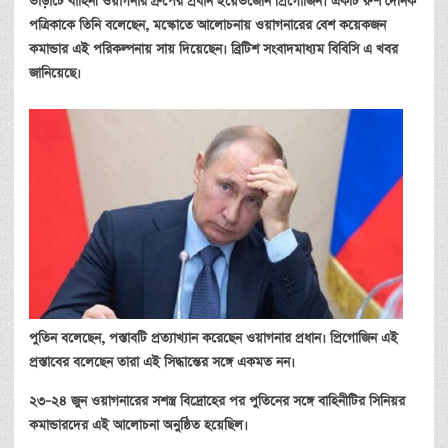
ভাড়াটে
বাহিনী
ওয়াগনার
গ্রুপের
প্রধান
ইয়েভজেনি
প্রিগোজিন।
একটি
রুশ
দৈনিক
পত্রিকাকে
তিনি
বলেছেন
,
মস্কোতে
আলোচনায়
ওয়াগনারের
বেশ
কয়েকজন
কমান্ডার
এই
পরিকল্পনায়
সায়
দিয়েছেন।
ব্রিটিশ
সংবাদমাধ্যম
বিবিসি
এ
খবর
জানিয়েছে।
পুতিন
বলেছেন
,
পস্তাবটি
প্রত্যাখ্যান
করেছেন
ওয়াগনার
প্রধান।
প্রিগোজিন
এই
প্রস্তাবের
বলেছেন
তারা
এই
সিদ্ধান্তের
সঙ্গে
একমত
নন।
২৩
–
২৪
জুন
ওয়াগনারের
সশস্ত্র
বিদ্রোহের
পর
পুতিনের
সঙ্গে
বাহিনীটির
সিনিয়র
কমান্ডারদের
এই
আলোচনা
অনুষ্ঠিত
হয়েছিল।