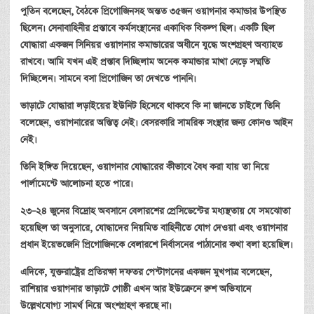
পুতিন
বলেছেন
,
বৈঠকে
প্রিগোজিনসহ
অন্তত
৩৫জন
ওয়াগনার
কমান্ডার
উপস্থিত
ছিলেন।
সেনাবাহিনীর
প্রস্তাবে
কর্মসংস্থানের
একাধিক
বিকল্প
ছিল।
একটি
ছিল
যোদ্ধারা
একজন
সিনিয়র
ওয়াগনার
কমান্ডারের
অধীনে
যুদ্ধে
অংশগ্রহণ
অব্যাহত
রাখবে।
আমি
যখন
এই
প্রস্তাব
দিচ্ছিলাম
অনেক
কমান্ডার
মাথা
নেড়ে
সম্মতি
দিচ্ছিলেন।
সামনে
বসা
প্রিগোজিন
তা
দেখতে
পাননি।
ভাড়াটে
যোদ্ধারা
লড়াইয়ের
ইউনিট
হিসেবে
থাকবে
কি
না
জানতে
চাইলে
তিনি
বলেছেন
,
ওয়াগনারের
অস্তিত্ব
নেই।
বেসরকারি
সামরিক
সংস্থার
জন্য
কোনও
আইন
নেই।
তিনি
ইঙ্গিত
দিয়েছেন
,
ওয়াগনার
যোদ্ধারের
কীভাবে
বৈধ
করা
যায়
তা
নিয়ে
পার্লামেন্টে
আলোচনা
হতে
পারে।
২৩
–
২৪
জুনের
বিদ্রোহ
অবসানে
বেলারশের
প্রেসিডেন্টের
মধ্যস্থতায়
যে
সমঝোতা
হয়েছিল
তা
অনুসারে
,
যোদ্ধাদের
নিয়মিত
বাহিনীতে
যোগ
দেওয়া
এবং
ওয়াগনার
প্রধান
ইয়েভজেনি
প্রিগোজিনকে
বেলারশে
নির্বাসনের
পাঠানোর
কথা
বলা
হয়েছিল।
এদিকে
,
যুক্তরাষ্ট্রের
প্রতিরক্ষা
দফতর
পেন্টাগনের
একজন
মুখপাত্র
বলেছেন
,
রাশিয়ার
ওয়াগনার
ভাড়াটে
গোষ্ঠী
এখন
আর
ইউক্রেনে
রুশ
অভিযানে
উল্লেখযোগ্য
সামর্থ
নিয়ে
অংশগ্রহণ
করছে
না।