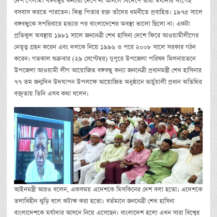
দেশ পেলাম। বঙ্গবন্ধুর কন্যারা দেশে না আসলে বিদেশে তারা মর্যাদার সংগেই
বসবাস করতে পারতেন। কিন্তু পিতার রক্ত তাঁদের ধমনীতে প্রবাহিত। ১৯৭৫ সালে
বঙ্গবন্ধুকে সপরিবারে হত্যার পর বাংলাদেশের অবস্থা ভালো ছিলো না। একটা
প্রতিকুল অবস্থায় ১৯৮১ সালে জননেত্রী শেখ হাসিনা দেশে ফিরে আওয়ামীলীগের
নেতৃত্ব গ্রহন করেন এবং দলকে নিয়ে ১৯৯৬ ও পরে ২০০৮ সালে সরকার গঠন
করেন। গতকাল শুক্রবার (২৯ সেপ্টেম্বর) দুপুরে উপজেলা পরিষদ মিলনায়তনে
উপজেলা আওয়ামী লীগ আয়োজিত বঙ্গবন্ধু কন্যা জননেত্রী প্রধানমন্ত্রী শেখ হাসিনার
৭৭ তম জন্মদিন উদযাপন উপলক্ষে আয়োজিত অনুষ্ঠানে ভার্চুয়ালী প্রধান অতিথির
বক্তৃতায় তিনি এসব কথা বলেন।
আইনমন্ত্রী আরও বলেন, একসময় এদেশকে মিসকিনের দেশ বলা হতো। এদেশকে
তলাবিহীন ঝুড়ি বলে কটাক্ষ করা হতো। বর্তমানে জননেত্রী শেখ হাসিনা
বাংলাদেশকে মর্যাদার আসনে নিয়ে এসেছেন। বাংলাদেশ হলো এখন সারা বিশ্বের