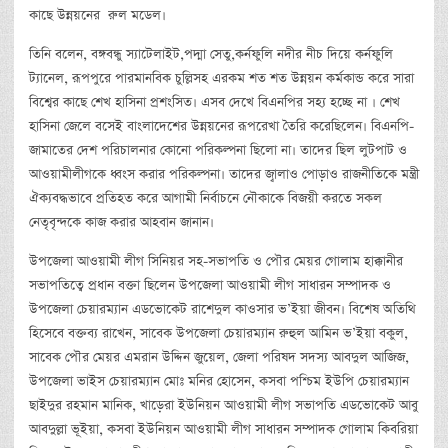
কাছে উন্নয়নের রুল মডেল।
তিনি বলেন, বঙ্গবন্ধু স্যাটেলাইট,পদ্মা সেতু,কর্নফুলি নদীর নীচ দিয়ে কর্নফুলি
ট্যানেল, রূপপুরে পারমানবিক চুল্লিসহ এরকম শত শত উন্নয়ন কর্মকান্ড করে সারা
বিশ্বের কাছে শেখ হাসিনা প্রশংসিত। এসব দেখে বিএনপির সহ্য হচ্ছে না । শেখ
হাসিনা জেলে বসেই বাংলাদেশের উন্নয়নের রূপরেখা তৈরি করেছিলেন। বিএনপি-
জামাতের দেশ পরিচালনার কোনো পরিকল্পনা ছিলো না। তাদের ছিল লুটপাট ও
আওয়ামীলীগকে ধ্বংস করার পরিকল্পনা। তাদের জ্বালাও পোড়াও রাজনীতিকে মন্ত্রী
ঐক্যবদ্ধভাবে প্রতিহত করে আগামী নির্বাচনে নৌকাকে বিজয়ী করতে সকল
নেতৃবৃন্দকে কাজ করার আহবান জানান।
উপজেলা আওয়ামী লীগ সিনিয়র সহ-সভাপতি ও পৌর মেয়র গোলাম হাক্কানীর
সভাপতিত্বে প্রধান বক্তা ছিলেন উপজেলা আওয়ামী লীগ সাধারন সম্পাদক ও
উপজেলা চেয়ারম্যান এডভোকেট রাশেদুল কাওসার ভ’ইয়া জীবন। বিশেষ অতিথি
হিসেবে বক্তব্য রাখেন, সাবেক উপজেলা চেয়ারম্যান রুহুল আমিন ভ’ইয়া বকুল,
সাবেক পৌর মেয়র এমরান উদ্দিন জুয়েল, জেলা পরিষদ সদস্য আবদুল আজিজ,
উপজেলা ভাইস চেয়ারম্যান মোঃ মনির হোসেন, কসবা পশ্চিম ইউপি চেয়ারম্যান
ছাইদুর রহমান মানিক, খাড়েরা ইউনিয়ন আওয়ামী লীগ সভাপতি এডভোকেট আবু
আবদুল্লা ভূইয়া, কসবা ইউনিয়ন আওয়ামী লীগ সাধারন সম্পাদক গোলাম কিবরিয়া