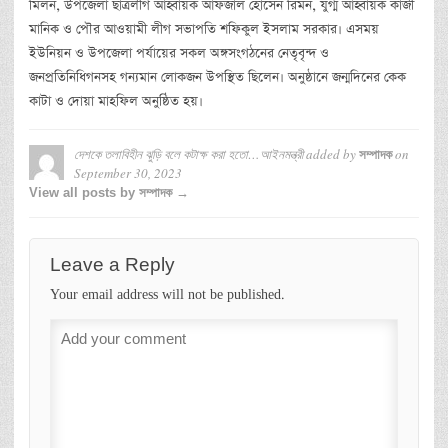
মিলন, উপজেলা ছাত্রলীগ আহ্বায়ক আফজাল হোসেন রিমন, যুগ্ম আহ্বায়ক কাজী
মানিক ও পৌর আওয়ামী লীগ সভাপতি শফিকুল ইসলাম সরকার। এসময়
ইউনিয়ন ও উপজেলা পর্যায়ের সকল অঙ্গসংগঠনের নেতৃবৃন্দ ও
জনপ্রতিনিধিগনসহ গন্যমান লোকজন উপস্থিত ছিলেন। অনুষ্ঠানে জন্মদিনের কেক
কাটা ও দোয়া মাহফিল অনুষ্ঠিত হয়।
দেশকে তলাবিহীন ঝুড়ি বলে কটাক্ষ করা হতো…আইনমন্ত্রী
added by
on
সম্পাদক
September 30, 2023
View all posts by সম্পাদক →
Leave a Reply
Your email address will not be published.