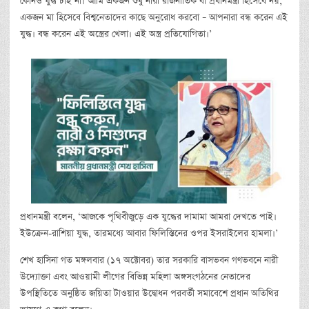
কোনও যুদ্ধ চাই না। আমি একজন শুধু নারী রাজনীতিক বা প্রধানমন্ত্রী হিসেবে নয়,
একজন মা হিসেবে বিশ্বনেতাদের কাছে অনুরোধ করবো – আপনারা বন্ধ করেন এই
যুদ্ধ। বন্ধ করেন এই অস্ত্রের খেলা। এই অস্ত্র প্রতিযোগিতা।’
প্রধানমন্ত্রী বলেন, ‘আজকে পৃথিবীজুড়ে এক যুদ্ধের দামামা আমরা দেখতে পাই।
ইউক্রেন-রাশিয়া যুদ্ধ, তারমধ্যে আবার ফিলিস্তিনের ওপর ইসরাইলের হামলা।’
শেখ হাসিনা গত মঙ্গলবার (১৭ অক্টোবর) তার সরকারি বাসভবন গণভবনে নারী
উদ্যোক্তা এবং আওয়ামী লীগের বিভিন্ন মহিলা অঙ্গসংগঠনের নেতাদের
উপস্থিতিতে অনুষ্ঠিত জয়িতা টাওয়ার উদ্বোধন পরবর্তী সমাবেশে প্রধান অতিথির