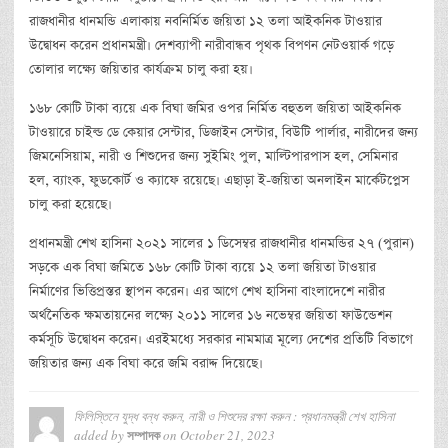
রাজধানীর ধানমন্ডি এলাকায় নবনির্মিত জয়িতা ১২ তলা আইকনিক টাওয়ার
উদ্বোধন করেন প্রধানমন্ত্রী। দেশব্যাপী নারীবান্ধব পৃথক বিপণন নেটওয়ার্ক গড়ে
তোলার লক্ষ্যে জয়িতার কার্যক্রম চালু করা হয়।
১৬৮ কোটি টাকা ব্যয়ে এক বিঘা জমির ওপর নির্মিত বহুতল জয়িতা আইকনিক
টাওয়ারে চাইল্ড ডে কেয়ার সেন্টার, ডিজাইন সেন্টার, বিউটি পার্লার, নারীদের জন্য
জিমনেসিয়াম, নারী ও শিশুদের জন্য সুইমিং পুল, মাল্টিপারপাস হল, সেমিনার
হল, ব্যাংক, ফুডকোর্ট ও ক্যাফে রয়েছে। এছাড়া ই-জয়িতা অনলাইন মার্কেটপ্লেস
চালু করা হয়েছে।
প্রধানমন্ত্রী শেখ হাসিনা ২০২১ সালের ১ ডিসেম্বর রাজধানীর ধানমন্ডির ২৭ (পুরান)
সড়কে এক বিঘা জমিতে ১৬৮ কোটি টাকা ব্যয়ে ১২ তলা জয়িতা টাওয়ার
নির্মাণের ভিত্তিপ্রস্তর স্থাপন করেন। এর আগে শেখ হাসিনা বাংলাদেশে নারীর
অর্থনৈতিক ক্ষমতায়নের লক্ষ্যে ২০১১ সালের ১৬ নভেম্বর জয়িতা ফাউন্ডেশন
কর্মসূচি উদ্বোধন করেন। এরইমধ্যে সরকার নামমাত্র মূল্যে দেশের প্রতিটি বিভাগে
জয়িতার জন্য এক বিঘা করে জমি বরাদ্দ দিয়েছে।
ফিলিস্তিনে যুদ্ধ বন্ধ করুন, নারী ও শিশুদের রক্ষা করুন : প্রধানমন্ত্রী শেখ হাসিনা
added by
on
October 21, 2023
সম্পাদক