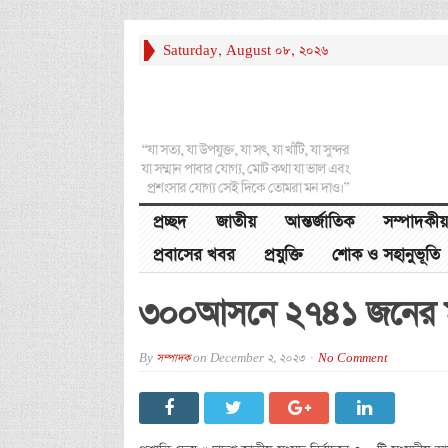
Saturday, August 08, 2026
“যা সত্য, যা উপযুক্ত, যা সৎ, যা খাঁটি, যা সুন্দর
যা সম্মান পাবার যোগ্য, মোট কথা যা ভাল এবং
প্রশংসার যোগ্য সেই দিকে তোমরা মন দাও।”
প্রচ্ছদ
জাতীয়
আন্তর্জাতিক
সম্পাদকীয়
প্রবাসের খবর
প্রযুক্তি
শোক ও সহানুভূতি
৩০০আসনে ২৭৪১ জনের ম
By
সম্পাদক
on
December 2, 2023
No Comment