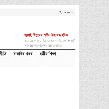
Search
জুলাই বিপ্লবের শক্তি ঐক্যবদ্ধ হউক
করোনা, ডেঙ্গু ও উন্নয়ন এবং স্বাধীনতা বিরোধী
শত্রুমুক্ত বাংলাদেশ গড়ার প্রত্যয়ে।
থনীতি
চাকরির খবর
ধর্মীয় শিক্ষা