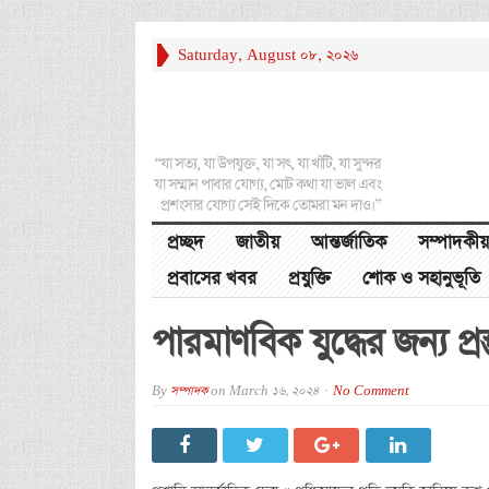
Saturday, August 08, 2026
“যা সত্য, যা উপযুক্ত, যা সৎ, যা খাঁটি, যা সুন্দর
যা সম্মান পাবার যোগ্য, মোট কথা যা ভাল এবং
প্রশংসার যোগ্য সেই দিকে তোমরা মন দাও।”
প্রচ্ছদ
জাতীয়
আন্তর্জাতিক
সম্পাদকীয়
প্রবাসের খবর
প্রযুক্তি
শোক ও সহানুভূতি
পারমাণবিক যুদ্ধের জন্য প্রস
By
সম্পাদক
on
March 16, 2024
No Comment