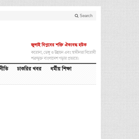
Search
জুলাই বিপ্লবের শক্তি ঐক্যবদ্ধ হউক
করোনা, ডেঙ্গু ও উন্নয়ন এবং স্বাধীনতা বিরোধী
শত্রুমুক্ত বাংলাদেশ গড়ার প্রত্যয়ে।
থনীতি
চাকরির খবর
ধর্মীয় শিক্ষা