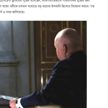
ুশ প্রেসিডেন্ট ভ্লাদিমির পুতিন বলেছেন, কারিগরিগতভাবে পারমাণবিক যুদ্ধের জন্য
ায় তাহলে মস্কো এটিকে চলমান সংঘাতে বড় ধরনের উসকানি হিসেবে বিবেচনা করবে। গত
ার্স এ খবর জানিয়েছে।