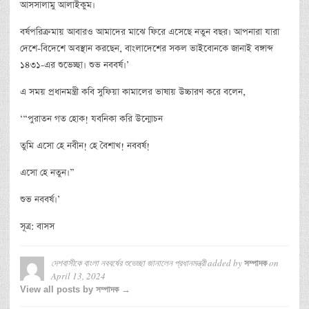
আসসালামু আলাইকুম।
বর্ষপরিক্রমায় আবারও আমাদের মাঝে ফিরে এসেছে নতুন বছর। আপনারা যারা
দেশে-বিদেশে অবস্থান করছেন, বাংলাদেশের সকল ভাইবোনকে জানাই বঙ্গাব্দ
১৪৩১-এর শুভেচ্ছা। শুভ নববর্ষ।’
এ সময় প্রধানমন্ত্রী কবি সুফিয়া কামালের ভাষায় উচ্চারণ করে বলেন,
‘“পুরাতন গত হোক! যবনিকা করি উন্মোচন
তুমি এসো হে নবীন! হে বৈশাখ! নববর্ষ!
এসো হে নতুন।”
শুভ নববর্ষ।’
সূত্র: বাসস
দেশবাসীকে বাংলা নববর্ষের শুভেচ্ছা জানালেন প্রধানমন্ত্রী
added by
on
সম্পাদক
April 13, 2024
View all posts by সম্পাদক →