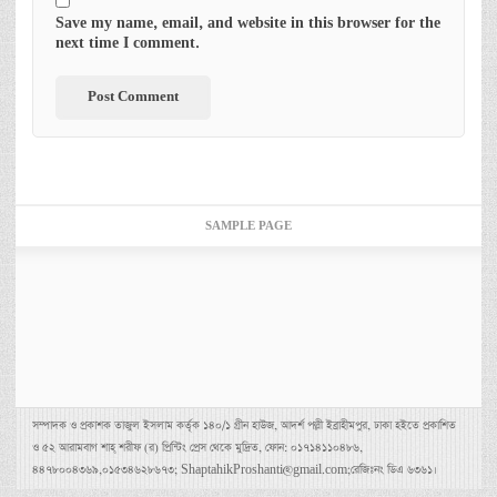
Save my name, email, and website in this browser for the
next time I comment.
SAMPLE PAGE
সম্পাদক ও প্রকাশক তাজুল ইসলাম কর্তৃক ১৪০/১ গ্রীন হাউজ, আদর্শ পল্লী ইব্রাহীমপুর, ঢাকা হইতে প্রকাশিত
ও ৫২ আরামবাগ শাহ্ শরীফ (র) প্রিন্টিং প্রেস থেকে মুদ্রিত, ফোন: ০১৭১৪১১০৪৮৬,
৪৪৭৮০০৪৩৬৯,০১৫৩৪৬২৮৬৭৩; ShaptahikProshanti@gmail.com;রেজিঃনং ডিএ ৬৩৬১।