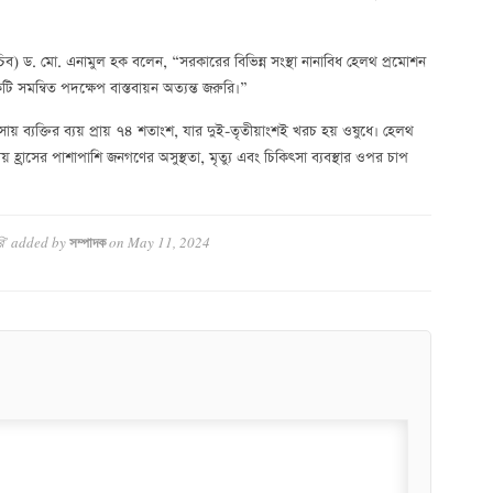
 সচিব) ড. মো. এনামুল হক বলেন, “সরকারের বিভিন্ন সংস্থা নানাবিধ হেলথ প্রমোশন
কটি সমন্বিত পদক্ষেপ বাস্তবায়ন অত্যন্ত জরুরি।”
িৎসায় ব্যক্তির ব্যয় প্রায় ৭৪ শতাংশ, যার দুই-তৃতীয়াংশই খরচ হয় ওষুধে। হেলথ
যয় হ্রাসের পাশাপাশি জনগণের অসুস্থতা, মৃত্যু এবং চিকিৎসা ব্যবস্থার ওপর চাপ
ি’
added by
on
May 11, 2024
সম্পাদক