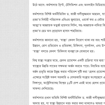
উঠে আসে। কর্মশালায় প্রিন্ট, টেলিভিশন এবং অনলাইন মিডিয়া
কর্মশালায় বিশিষ্ট অর্থনীতিবিদ ড. কাজী খলীকুজ্জমান আহমদ, স
প্রজ্ঞা’র নির্বাহী পরিচালক এবিএম জুবায়ের, ওয়ার্ক ফর এ বেটার 
আত্মা’র আহ্বায়ক মতুর্জা হায়দার লিটন, সহ-আহ্বায়ক নাদিরা 
প্রজ্ঞা’র হেড অব প্রোগ্রামস হাসান শাহরিয়ার।
কর্মশালায় জানানো হয়, ‘স্বাস্থ্য’ কেবল নিরোগ থাকা নয় বরং শা
উন্নয়ন, রোগ প্রতিরোধ ও প্রতিরক্ষা, চিকিৎসা, পুনর্বাসন, এবং উপশম
‘স্বাস্থ্য’ বলতে কেবল ‘চিকিৎসা ব্যবস্থা’কে বোঝানো হয়।
বিশ্ব স্বাস্থ্য সংস্থার মতে, হেলথ প্রমোশন একটি প্রক্রিয়া যার দ্বারা
স্বাস্থ্যের উন্নতি লাভের সক্ষমতা অর্জন করতে পারে। নিয়মিত ব
বর্জন প্রভৃতি কাজে উদ্বুদ্ধ করার পরিবেশ সৃষ্টি করা ‘হেলথ প্রমোশ
এক্ষেত্রে সংশ্লিষ্ট সকল সরকারি ও বেসরকারি সংস্থার অংশগ্রহণে 
সিঙ্গাপুর, অস্ট্রেলিয়াসহ বিশ্বের ১১টি দেশ এরই মধ্যে হেলথ প্রম
সাফল্য দেখিয়েছে।
কর্মশালার প্রধান অতিথি বিশিষ্ট অর্থনীতিবিদ ড. কাজী খলীকুজ্জমা
আদায় হয়, যা স্বাস্থ্য উন্নয়নে খরচ করার কথা থাকলেও আমরা পার