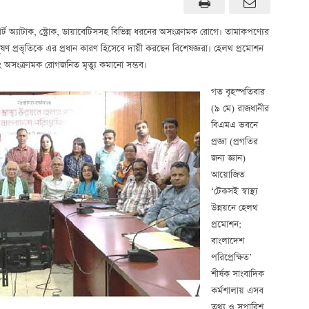
হার্ট অ্যাটাক, স্ট্রোক, ডায়াবেটিসসহ বিভিন্ন ধরনের অসংক্রামক রোগে। তামাকপণ্যের
য়ুদূষণ প্রভৃতিকে এর প্রধান কারণ হিসেবে দায়ী করছেন বিশেষজ্ঞরা। হেলথ প্রমোশন
্রণ এবং অসংক্রামক রোগজনিত মৃত্যু কমানো সম্ভব।
গত বৃহস্পতিবার
(৯ মে) রাজধানীর
বিএমএ ভবনে
প্রজ্ঞা (প্রগতির
জন্য জ্ঞান)
আয়োজিত
‘টেকসই স্বাস্থ্য
উন্নয়নে হেলথ
প্রমোশন:
বাংলাদেশ
পরিপ্রেক্ষিত’
শীর্ষক সাংবাদিক
কর্মশালায় এসব
তথ্য ও সুপারিশ