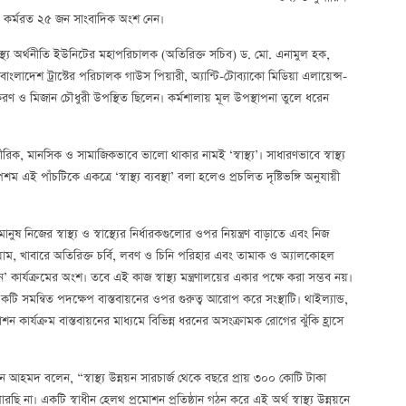
য় কর্মরত ২৫ জন সাংবাদিক অংশ নেন।
্বাস্থ্য অর্থনীতি ইউনিটের মহাপরিচালক (অতিরিক্ত সচিব) ড. মো. এনামুল হক,
বাংলাদেশ ট্রাস্টের পরিচালক গাউস পিয়ারী, অ্যান্টি-টোব্যাকো মিডিয়া এলায়েন্স-
কিরণ ও মিজান চৌধুরী উপস্থিত ছিলেন। কর্মশালায় মূল উপস্থাপনা তুলে ধরেন
রীরিক, মানসিক ও সামাজিকভাবে ভালো থাকার নামই ‘স্বাস্থ্য’। সাধারণভাবে স্বাস্থ্য
 এই পাঁচটিকে একত্রে ‘স্বাস্থ্য ব্যবস্থা’ বলা হলেও প্রচলিত দৃষ্টিভঙ্গি অনুযায়ী
 মানুষ নিজের স্বাস্থ্য ও স্বাস্থ্যের নির্ধারকগুলোর ওপর নিয়ন্ত্রণ বাড়াতে এবং নিজ
্যায়াম, খাবারে অতিরিক্ত চর্বি, লবণ ও চিনি পরিহার এবং তামাক ও অ্যালকোহল
ন’ কার্যক্রমের অংশ। তবে এই কাজ স্বাস্থ্য মন্ত্রণালয়ের একার পক্ষে করা সম্ভব নয়।
একটি সমন্বিত পদক্ষেপ বাস্তবায়নের ওপর গুরুত্ব আরোপ করে সংস্থাটি। থাইল্যান্ড,
োশন কার্যক্রম বাস্তবায়নের মাধ্যমে বিভিন্ন ধরনের অসংক্রামক রোগের ঝুঁকি হ্রাসে
ন আহমদ বলেন, “স্বাস্থ্য উন্নয়ন সারচার্জ থেকে বছরে প্রায় ৩০০ কোটি টাকা
ছি না। একটি স্বাধীন হেলথ প্রমোশন প্রতিষ্ঠান গঠন করে এই অর্থ স্বাস্থ্য উন্নয়নে