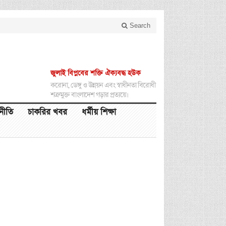
Search
জুলাই বিপ্লবের শক্তি ঐক্যবদ্ধ হউক
করোনা, ডেঙ্গু ও উন্নয়ন এবং স্বাধীনতা বিরোধী
শত্রুমুক্ত বাংলাদেশ গড়ার প্রত্যয়ে।
থনীতি
চাকরির খবর
ধর্মীয় শিক্ষা