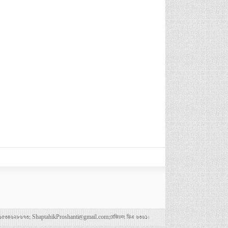
৪৭৮০০৪৩৬৯,০১৫৩৪৬২৮৬৭৩; ShaptahikProshanti@gmail.com;রেজিঃনং ডিএ ৬৩৬১।