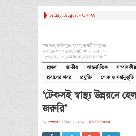
Friday, August 07, 2026
“যা সত্য, যা উপযুক্ত, যা সৎ, যা খাঁটি, যা সুন্দর
যা সম্মান পাবার যোগ্য, মোট কথা যা ভাল এবং
প্রশংসার যোগ্য সেই দিকে তোমরা মন দাও।”
প্রচ্ছদ
জাতীয়
আন্তর্জাতিক
সম্পাদকীয়
প্রবাসের খবর
প্রযুক্তি
শোক ও সহানুভূতি
‘টেকসই স্বাস্থ্য উন্নয়নে হ
জরুরি’
By
সম্পাদক
on
May 11, 2024
No Comment