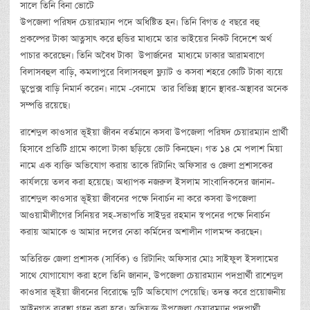
সালে তিনি বিনা ভোটে
উপজেলা পরিষদ চেয়ারম্যান পদে অধিষ্টিত হন। তিনি বিগত ৫ বছরে বহু
প্রকল্পের টাকা আত্নসাৎ করে হুন্ডির মাধ্যমে তার ভাইয়ের নিকট বিদেশে অর্থ
পাচার করেছেন। তিনি অবৈধ টাকা উপার্জনের মাধ্যমে ঢাকার আরামবাগে
বিলাসবহুল বাড়ি, কমলাপুরে বিলাসবহুল ফ্ল্যাট ও কসবা শহরে কোটি টাকা ব্যয়ে
ডুপ্লেক্স বাড়ি নিমার্ন করেন। নামে -বেনামে তার বিভিন্ন স্থানে স্থাবর-অস্থাবর অনেক
সম্পত্তি রয়েছে।
রাশেদুল কাওসার ভূইয়া জীবন বর্তমানে কসবা উপজেলা পরিষদ চেয়ারম্যান প্রার্থী
হিসাবে প্রতিটি গ্রামে কালো টাকা ছড়িয়ে ভোট কিনছেন। গত ১৪ মে পলাশ মিয়া
নামে এক ব্যক্তি অভিযোগ করায় তাকে রিটানিং অফিসার ও জেলা প্রশাসকের
কার্যলয়ে তলব করা হয়েছে। অধ্যাপক নজরুল ইসলাম সাংবাদিকদের জানান-
রাশেদুল কাওসার ভূইয়া জীবনের পক্ষে নিবার্চন না করে কসবা উপজেলা
আওয়ামীলীগের সিনিয়র সহ-সভাপতি সাইদুর রহমান স্বপনের পক্ষে নিবার্চন
করায় আমাকে ও আমার দলের নেতা কর্মিদের অশালীন গালমন্দ করছেন।
অতিরিক্ত জেলা প্রশাসক (সার্বিক) ও রিটানিং অফিসার মোঃ সাইফুল ইসলামের
সাথে যোগাযোগ করা হলে তিনি জানান, উপজেলা চেয়ারম্যান পদপ্রার্থী রাশেদুল
কাওসার ভূইয়া জীবনের বিরোদ্ধে দুটি অভিযোগ পেয়েছি। তদন্ত করে প্রয়োজনীয়
আইনগত ব্যবস্থা গ্রহন করা হবে। অভিযুক্ত উপজেলা চেয়ারম্যান পদপ্রার্থী