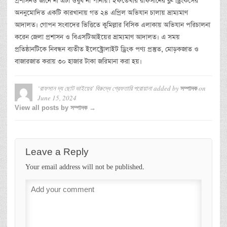
প্রশাসনও জানে না এটা ওষুধ না পানীয়। ইফতেখার রাফসানের ব্লু- ড্রিংকসের
অননুমোদিত একটি কারখানায় গত ২৪ এপ্রিল অভিযান চালায় ভ্রাম্যমাণ
আদালত। গোপন সংবাদের ভিত্তিতে কুমিল্লার বিসিক এলাকায় অভিযান পরিচালনা
করেন জেলা প্রশাসন ও বিএসটিআইয়ের ভ্রাম্যমাণ আদালত। এ সময়
প্রতিষ্ঠানটিকে নিবন্ধন ব্যতীত ইলেক্ট্রোলাইট ড্রিংক পণ্য প্রস্তুত, মোড়কজাত ও
বাজারজাত করায় ৩০ হাজার টাকা জরিমানা করা হয়।
‘রাফসান দ্য ছোট ভাইয়ের’ বিরুদ্ধে গ্রেফতারি পরোয়ানা
added by
on
সম্পাদক
June 15, 2024
View all posts by সম্পাদক →
Leave a Reply
Your email address will not be published.