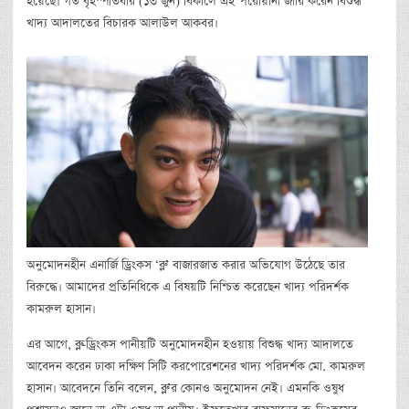
হয়েছে। গত বৃহস্পতিবার (১৩ জুন) বিকালে এই পরোয়ানা জারি করেন বিশুদ্ধ
খাদ্য আদালতের বিচারক আলাউল আকবর।
অনুমোদনহীন এনার্জি ড্রিংকস ‘ব্লু’ বাজারজাত করার অভিযোগ উঠেছে তার
বিরুদ্ধে। আমাদের প্রতিনিধিকে এ বিষয়টি নিশ্চিত করেছেন খাদ্য পরিদর্শক
কামরুল হাসান।
এর আগে, ব্লু-ড্রিংকস পানীয়টি অনুমোদনহীন হওয়ায় বিশুদ্ধ খাদ্য আদালতে
আবেদন করেন ঢাকা দক্ষিণ সিটি করপোরেশনের খাদ্য পরিদর্শক মো. কামরুল
হাসান। আবেদনে তিনি বলেন, ব্লু’র কোনও অনুমোদন নেই। এমনকি ওষুধ