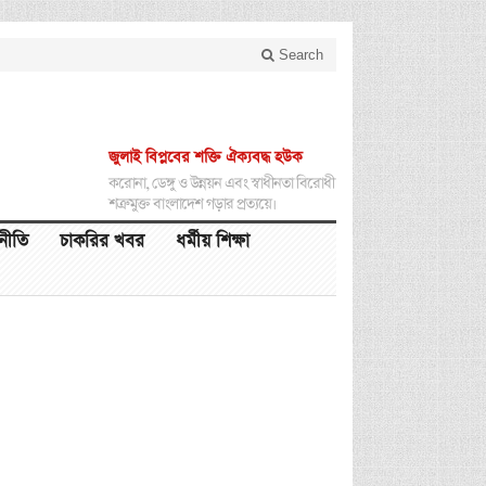
Search
জুলাই বিপ্লবের শক্তি ঐক্যবদ্ধ হউক
করোনা, ডেঙ্গু ও উন্নয়ন এবং স্বাধীনতা বিরোধী
শত্রুমুক্ত বাংলাদেশ গড়ার প্রত্যয়ে।
থনীতি
চাকরির খবর
ধর্মীয় শিক্ষা