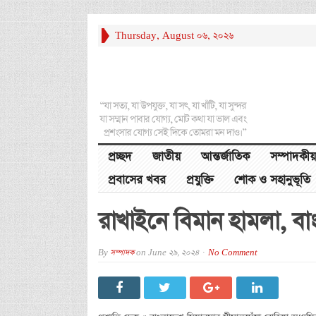
Thursday, August 06, 2026
“যা সত্য, যা উপযুক্ত, যা সৎ, যা খাঁটি, যা সুন্দর
যা সম্মান পাবার যোগ্য, মোট কথা যা ভাল এবং
প্রশংসার যোগ্য সেই দিকে তোমরা মন দাও।”
প্রচ্ছদ
জাতীয়
আন্তর্জাতিক
সম্পাদকীয়
প্রবাসের খবর
প্রযুক্তি
শোক ও সহানুভূতি
রাখাইনে বিমান হামলা, বা
By
সম্পাদক
on
June 29, 2024
No Comment