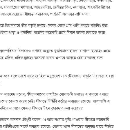
নাফের নাইট্যংপাড়া, কায়ুকখালীপাড়া, জালিয়াপাড়া, চৌধুরীপাড়া, উত্তরপাড়া,
 সাবরাংয়ের মগপাড়া, আছারবনিয়া, ডেগিল্ল্যা বিল, নয়াপাড়া, শাহপরীর দ্বীপের
আতঙ্কে রয়েছেন সীমান্ত এলাকাসহ পার্শ্ববর্তী এলাকার বাসিন্দারা।
রে মিয়ানমারে তীব্র লড়াই চলছে। সকাল থেকে গ্রাম খালি করতে মাইকিং করা
ন্যা পাড়া ও গজ্জনিয়া পাড়াসহ কয়েকটি গ্রামে বিমান হামলা চালাচ্ছে জান্তা
ত ‘বৃহস্পতিবার বিকালেও ওপারে মংডুতে যুদ্ধবিমানে হামলা চালানো হয়েছে। এতে
বাঁচাতে এদিক-ওদিক ছুটছে। অনেকে আবার এপারে আসতে চেষ্টা চালাচ্ছে বলে
ে বাংলাদেশে যাতে রোহিঙ্গা অনুপ্রবেশ না ঘটে সেজন্য বাড়তি নিরাপত্তা ব্যবস্থা
।
দ্দিন আহমেদ বলেন, ‘মিয়ানমারের রাখাইনে গোলাগুলি চলছে। এ কারণে এপারে
র ভয়ের কোনও কারণ নেই। সীমান্তে বিজিবি কঠোর অবস্থানে রয়েছে। পাশাপাশি এ
শ ঘটতে না পারে সেজন্য সীমান্তে টহল জোরদার করা হয়েছে।’
াম্মদ আদনান চৌধুরী বলেন, ‘ওপারে সংঘাত বৃদ্ধি পাওয়ায় সীমান্তে নজরদারি
বাহিনীগুলো সতর্ক অবস্থায় রয়েছে। গোলার শব্দে সীমান্তের মানুষরা যাতে নির্ভয়ে