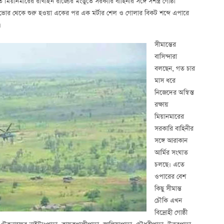
ষিত মিয়ানমারের রাখাইন রাজ্যের মংডুতে সরকারি বাহিনীর সঙ্গে সশস্ত্র গোষ্ঠী
 ভোর থেকে শুরু হওয়া একের পর এক মর্টার শেল ও গোলার বিকট শব্দে এপারে
।
সীমান্তের
বাসিন্দারা
বলছেন, গত চার
মাস ধরে
নিজেদের অস্বিস্ত
রক্ষায়
মিয়ানমারের
সরকারি বাহিনীর
সঙ্গে আরাকান
আর্মির সংঘাত
চলছে। এতে
ওপারের বেশ
কিছু সীমান্ত
চৌকি এখন
বিদ্রোহী গোষ্ঠী