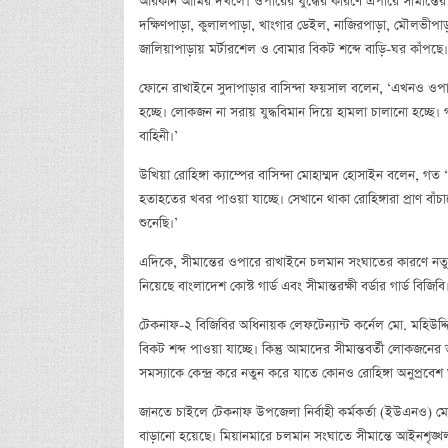
আরকান আর্মির দখলে। ওপারের যুদ্ধের কারণে এপারে সীমান্তের টেক
দক্ষিণপাড়া, কুলালপাড়া, খাংগার ডেইল, নাজিরপাড়া, মৌলভীপাড়া,
জালিয়াপাড়ায় মর্টারশেল ও বোমার বিকট শব্দে বাড়ি-ঘর কাঁপছে। 
ফোনে রাখাইনে সুদাপাড়ার বাসিন্দা ফয়সাল বলেন, ‘এখনও ওপা
হচ্ছে। লোকজন না সরায় যুদ্ধবিমান দিয়ে হামলা চালানো হচ্ছে। গই
বাহিনী।’
উখিয়া রোহিঙ্গা ক্যাম্পের বাসিন্দা মোহাম্মদ হোসাইন বলেন, গ
হতাহতের খবর পাওয়া যাচ্ছে। সেখানে থাকা রোহিঙ্গারা প্রাণ 
শুনেছি।’
এদিকে, সীমান্তের ওপারে রাখাইনে চলমান সংঘাতের কারণে নতুন কর
নিয়েছে বাংলাদেশ কোস্ট গার্ড এবং সীমান্তরক্ষী বর্ডার গার্ড বিজিবি
টেকনাফ-২ বিজিবির অধিনায়ক লেফটেন্যান্ট কর্নেল মো. মহিউ
বিকট শব্দ পাওয়া যাচ্ছে। কিন্তু আমাদের সীমান্তবর্তী লোকজনে
সমস্যাকে কেন্দ্র করে নতুন করে যাতে কোনও রোহিঙ্গা অনুপ্রবে
জানতে চাইলে টেকনাফ উপজেলা নির্বাহী কর্মকর্তা (ইউএনও) মোহ
বাড়ানো হয়েছে। মিয়ানমারে চলমান সংঘাতে সীমান্তে আইনশৃঙ্খলা 