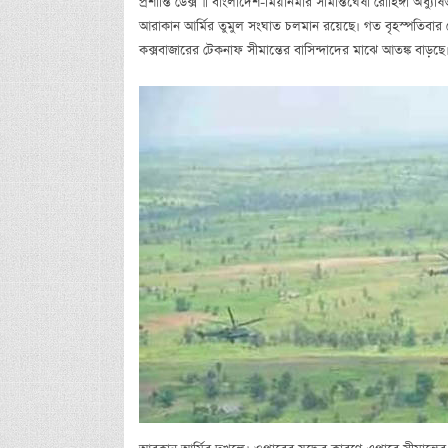
প্রশান্তি ডেক্স ॥ বাংলাদেশ-মিয়ানমার সীমান্তঘেঁষা রোহিঙ্গা অধ্যু
আরাকান আর্মির তুমুল সংঘাত চলমান রয়েছে। গত বৃহস্পতিবার
কক্সবাজারের টেকনাফ সীমান্তের বাসিন্দাদের মাঝে আতঙ্ক বাড়ছে