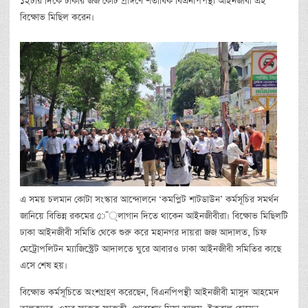
১২টার দিকে ঢাকার জজ কোর্ট প্রাঙ্গণে শতাধিক বিএনপিপন্থী আইনজীবী এই
বিক্ষোভ মিছিল করেন।
এ সময় চলমান কোটা সংস্কার আন্দোলনে ‘কমপ্লিট শাটডাউন’ কর্মসূচির সমর্থন
জানিয়ে বিভিন্ন রকমের ে¯্লাগান দিতে থাকেন আইনজীবীরা। বিক্ষোভ মিছিলটি
ঢাকা আইনজীবী সমিতি থেকে শুরু করে মহানগর দায়রা জজ আদালত, চিফ
মেট্রোপলিটন ম্যাজিস্ট্রেট আদালতে ঘুরে আবারও ঢাকা আইনজীবী সমিতির কাছে
এসে শেষ হয়।
বিক্ষোভ কর্মসূচিতে অংশগ্রহণ করেছেন, বিএনপিপন্থী আইনজীবী মাসুদ আহমেদ