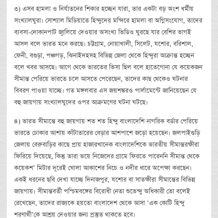
৩) এসব হামলা ও নির্যাতনের শিকার হচ্ছেন যারা, তার একটা বড় অংশ ধর্মীয়
সংখ্যালঘুরা। সোশ্যাল মিডিয়াতে হিন্দুদের মন্দিরে হামলা বা অগ্নিসংযোগ, তাদের
ব্যবসা-দোকানপাট জ্বালিয়ে দেওয়ার অসংখ্য ভিডিও ঘুরছে যার বেশির ভাগই
আসল বলে ভারত মনে করছে। চট্টগ্রাম, নোয়াখালী, সিলেট, যশোর, বরিশাল,
ফেনী, বগুড়া, পঞ্চগড়, ঝিনাইদহসহ বিভিন্ন জেলা থেকে হিন্দুরা আক্রান্ত হচ্ছেন
বলে খবর আসছে। আগে থেকে ভারতের ভিসা ছিল বলে হাতেগোনা যে কয়েকজন
সীমান্ত পেরিয়ে ভারতে চলে আসতে পেরেছেন, তাদের কাছ থেকেও ঘটনার
বিবরণ পাওয়া যাচ্ছে। গত মঙ্গলবার এস জয়শঙ্করও পার্লামেন্টে জানিয়েছেন যে
বহু জায়গায় সংখ্যালঘুদের ওপর আক্রমণের ঘটনা ঘটছে।
৪) ভারত সীমান্তে বহু জায়গায় শত শত হিন্দু বাংলাদেশি নাগরিক বর্ডার পেরিয়ে
ভারতে ঢোকার আশায় কাঁটাতারের বেড়ার আশপাশে জড়ো হয়েছেন। জলপাইগুড়ি
জেলায় বেরুবাড়ির কাছে প্রায় হাজারখানেক বাংলাদেশিকে ভারতীয় সীমান্তরক্ষীরা
ফিরিয়ে দিয়েছে, কিন্তু তারা ভয়ে নিজেদের গ্রামে ফিরতে পারেননি সীমান্ত থেকে
কয়েকশ’ মিটার দূরেই খোলা আকাশের নিচে ও নদীর ধারে অপেক্ষা করছেন।
একই ধরনের ছবি দেখা যাচ্ছে দিনাজপুর, যশোর বা সাতক্ষীরা সীমান্তের বিভিন্ন
জায়গায়। সীমান্তবর্তী পশ্চিমবঙ্গের বিরোধী নেতা শুভেন্দু অধিকারী তো বলেই
রেখেছেন, তাদের রাজ্যকে হয়তো বাংলাদেশ থেকে আসা ‘এক কোটি হিন্দু
শরণার্থী’কে আশ্রয় দেওয়ার জন্য প্রস্তুত থাকতে হবে।