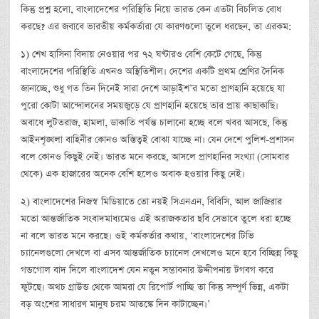
কিন্তু প্রশ্ন হলো, বাংলাদেশের পরিস্থিতি নিয়ে ভারত কেন এতটা বিচলিত বোধ
করছে? এর জবাবে ভারতীয় কর্মকর্তারা যে কারণগুলো তুলে ধরছেন, তা এরকম:
১) শেখ হাসিনা বিদায় নেওয়ার পর ৭২ ঘণ্টারও বেশি কেটে গেছে, কিন্তু
বাংলাদেশের পরিস্থিতি এখনও অস্থিতিশীল। দেশের একটি প্রথম শ্রেণির দৈনিক
জানাচ্ছে, শুধু গত তিন দিনেই সারা দেশে আড়াইশ’র মতো প্রাণহানি হয়েছে যা
পুরো কোটা আন্দোলনের সময়জুড়ে যে প্রাণহানি হয়েছে তার প্রায় কাছাকাছি।
অবাধে লুটতরাজ, হামলা, ডাকাতি পর্যন্ত চালানো হচ্ছে বলে খবর আসছে, কিন্তু
আইনশৃঙ্খলা বাহিনীর কোনও অস্তিত্বই বোঝা যাচ্ছে না। যেন দেশে পুলিশ-প্রশাসন
বলে কোনও কিছুই নেই। ভারত মনে করছে, আসলে প্রাণহানির সংখ্যা (সোমবার
থেকে) এক হাজারের অনেক বেশি হলেও অবাক হওয়ার কিছু নেই।
২) বাংলাদেশের নিজস্ব মিডিয়াতে তো নয়ই সিএনএন, বিবিসি, আল জাজিরার
মতো আন্তর্জাতিক সংবাদমাধ্যমেও এই অরাজকতার ছবি সেভাবে তুলে ধরা হচ্ছে
না বলে ভারত মনে করছে। ওই কর্মকর্তার কথায়, ‘বাংলাদেশের টিভি
চ্যানেলগুলো দেখলে বা এসব আন্তর্জাতিক চ্যানেল দেখলেও মনে হবে বিচ্ছিন্ন কিছু
গন্ডগোল বাদ দিলে বাংলাদেশ যেন নতুন সম্ভাবনার উদ্দীপনায় টগবগ করে
ফুটছে। অথচ গ্রাউন্ড থেকে আমরা যে রিপোর্ট পাচ্ছি তা কিন্তু সম্পূর্ণ ভিন্ন, একটা
বড় অংশের সাধারণ মানুষ চরম আতঙ্কে দিন কাটাচ্ছেন।’