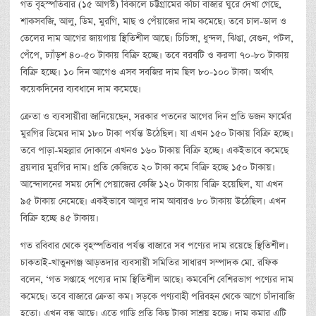
গত বৃহস্পতিবার (১৫ আগস্ট) বিকালে চট্টগ্রামের কাঁচা বাজার ঘুরে দেখা গেছে,
শাকসবজি, আলু, ডিম, মুরগি, মাছ ও পেঁয়াজের দাম কমেছে। তবে চাল-ডাল ও
তেলের দাম আগের জায়গায় স্থিতিশীল আছে। চিচিঙ্গা, ধুন্দল, ঝিঙা, বেগুন, পটল,
পেঁপে, ঢ্যাঁড়শ ৪০-৫০ টাকায় বিক্রি হচ্ছে। তবে বরবটি ও করলা ৭০-৮০ টাকায়
বিক্রি হচ্ছে। ১০ দিন আগেও এসব সবজির দাম ছিল ৮০-১০০ টাকা। অর্থাৎ
কয়েকদিনের ব্যবধানে দাম কমেছে।
ক্রেতা ও ব্যবসায়ীরা জানিয়েছেন, সরকার পতনের আগের দিন প্রতি ডজন ফার্মের
মুরগির ডিমের দাম ১৮০ টাকা পর্যন্ত উঠেছিল। যা এখন ১৫০ টাকায় বিক্রি হচ্ছে।
তবে পাড়া-মহল্লার দোকানে এখনও ১৬০ টাকায় বিক্রি হচ্ছে। একইভাবে কমেছে
ব্রয়লার মুরগির দাম। প্রতি কেজিতে ২০ টাকা কমে বিক্রি হচ্ছে ১৫০ টাকায়।
আন্দোলনের সময় দেশি পেয়াজের কেজি ১২০ টাকায় বিক্রি হয়েছিল, যা এখন
৯৫ টাকায় নেমেছে। একইভাবে আলুর দাম আবারও ৮০ টাকায় উঠেছিল। এখন
বিক্রি হচ্ছে ৪৫ টাকায়।
গত রবিবার থেকে বৃহস্পতিবার পর্যন্ত বাজারে সব পণ্যের দাম রয়েছে স্থিতিশীল।
চাকতাই-খাতুনগঞ্জ আড়তদার ব্যবসায়ী সমিতির সাধারণ সম্পাদক মো. রফিক
বলেন, ‘গত সপ্তাহে পণ্যের দাম স্থিতিশীল আছে। কমবেশি বেশিরভাগ পণ্যের দাম
কমেছে। তবে বাজারে ক্রেতা কম। সড়কে পণ্যবাহী পরিবহন থেকে আগে চাঁদাবাজি
হতো। এখন বন্ধ আছে। এতে গাড়ি প্রতি কিছু টাকা সাশ্রয় হচ্ছে। দাম কমার এটি