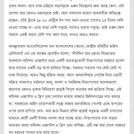
প্রধান কারণ। তবে ঢাকা-চট্টগ্রাম মহাসড়কে ওজন নিয়ন্ত্রণের জন্য আছে স্কেল। এটা
দেশের আর কোনও মহাসড়কে নেই। স্কেল বসানোর কারণে ব্যবসায়ীরা ক্ষতিগ্রস্ত
হচ্ছেন। প্রতি ট্রাকে ১৮-২০ মেট্রিক টন পণ্য আনা-নেওয়া গেলেও ১৩ টনের বেশি
নেওয়া যাচ্ছে না। এতে ভাড়া বেশি পড়ছে। দামেও প্রভাব পড়ছে। তাই ওজন স্কেল
সরালে একই খরচে বেশি পণ্য আনা যাবে, দামও আরও কমবে।’
কনজ্যুমারস অ্যাসোসিয়েশন অব বাংলাদেশের (ক্যাব) কেন্দ্রীয় কমিটির ভাইস
প্রেসিডেন্ট এস এম নাজের হোসাইন বলেন, ‘দীর্ঘদিন ধরে ক্রেতা-বিক্রেতার
মাঝখানে কমিশন এজেন্টস নামে একটি মধ্যস্বত্বভোগী নিত্যপণ্যের বাজারে প্রবেশ
করে লাভের একটি বড় অংশ হাতিয়ে নিচ্ছে। সরকার পতনের পর কেউ কেউ গা
ঢাকা দিয়েছে। আরও কিছু সক্রিয় আছে। আগে আমদানিকৃত পেয়াঁজ নিয়ে চক্রটি
সক্রিয় থাকলেও বর্তমানে আলু, মসলা ও সবজিসহ নিত্যপণ্যের অনেকগুলো
জায়গায় কোনও প্রকার বিনিয়োগ ছাড়াই বিপুল অংকের অর্থ হাতিয়ে নিচ্ছে। এই
কমিশন এজন্টেস ও স্লিপ প্রথা চলমান থাকায় বাজারে জিনিসপত্রের দাম কমছে
না। সরকারের আইন প্রয়োগকারী সংস্থা বাজার তদারকিতে গেলেই একে অপরের
ওপর দোষ চাপিয়ে দেয়। আর ক্রয়-বিক্রয় রশিদ ছাড়াই শুধুমাত্র একটি চালানের
মাধ্যমে কোটি কোটি টাকার ব্যবসা করে যাচ্ছে তারা। নিত্যপণ্যের দাম বাড়ার
অন্যতম কারণ কমিশন এজন্টেস ও স্লিপ প্রথা বাণিজ্য। এটি বন্ধ করা গেলে বাজারে
সব ধরনের পণ্যের দাম কমে যাবে।’