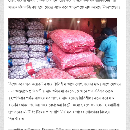
ভোগ্যপণ্যের বাজার চাকতাই-খাতুনগঞ্জে। তবে রাজনৈতিক পটপরিবর্তনের পর
সড়কে চাঁদাবাজি বন্ধ হয়ে গেছে। এতে করে খাতুনগঞ্জে দাম কমেছে নিত্যপণ্যের।
বিশেষ করে গত কয়েকদিন ধরে স্থিতিশীল আছে ভোগ্যপণ্যের দাম। আগে যেখানে
নানা অজুহাতে প্রতি ঘণ্টায় দাম ওঠানামা করতো, সেখানে গত রবিবার থেকে
বৃহস্পতিবার পর্যন্ত বাজারে সব পণ্যের দাম রয়েছে স্থিতিশীল। নতুন করে দাম
বাড়েনি কোনও পণ্যের। তবে বেচাকেনা কিছুটা কমেছে বলে জানালেন ব্যবসায়ীরা।
প্রশাসনের মনিটরিং টিমের পাশাপাশি নিয়মিত বাজারের খোঁজখবর নিচ্ছেন
শিক্ষার্থীরাও।