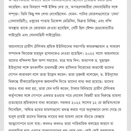
অপহরণকারীরা কীভাবে তাকে সরকারবিরোধী হিসেবে প্রতিষ্ঠিত করার চেষ্টা
করেছিল। তার বিবরণে স্পষ্ট ইঙ্গিত দেয় যে, অপহরণকারীরা সেনাবাহিনীর সঙ্গে
সম্পৃক্ত। তিনি কিছু শব্দ লেখা দেখেছিলেন- যেমন- পানির বোতলগুলোতে ‘সেনা’
(সেনাবাহিনী); ওষুধের পাতায় ডিফেন্স মেডিসিন, বিক্রয় নিষিদ্ধ; এবং বন্দি
অবস্থায় তাকে যে কোরআন দেওয়া হয়েছিল, সেটি ছিল স্টেশন হেডকোয়ার্টার
লাইব্রেরি এবং সেনাবাহিনী লাইব্রেরির।
আয়নাঘরে গ্রামীণ টেলিকম শ্রমিক ইউনিয়নের সভাপতি কামরুজ্জামান ও সাধারণ
সম্পাদক ফিরোজ মাহমুদ হাসানকেও নেওয়া হয়েছিল। ২০২২ সালে আয়নাঘরে
তাদের বন্দিদশা ছিল অল্প সময়ের- মাত্র সাত দিন। অধ্যাপক ড. মুহাম্মদ
ইউনূসের সঙ্গে তৎকালীন প্রধানমন্ত্রী শেখ হাসিনার বিরোধের কারণেই তাদের
গোপন কারাবরণ বলে তারা উল্লেখ করেন। তারা দুজনই বলেছেন, ড. ইউনূসের
বিরুদ্ধে স্বীকারোক্তিমূলক জবানবন্দি দিতে তাদের বাধ্য করা হয়েছে। তাদের
আরও বাধ্য করা হয়, তারা যেন দাবি করেন, টাকার বিনিময়ে গ্রামীণ টেলিকম
কর্তৃপক্ষের সঙ্গে গোপনে একমত হওয়ার পরে নোবেল বিজয়ী তার বিরুদ্ধে মামলা
প্রত্যাহারে শ্রমিকদের বাধ্য করেছেন। সরকার ২০২২ সালের ১২ মে জাতিসংঘকে
লিখেছিল, ‘কথিত গুমের মামলাগুলো তদন্ত করার পরে অনুসন্ধানে দেখা গেছে যে
মানুষ প্রায়ই তাদের বিরুদ্ধে দায়ের করা মামলা থেকে বাঁচতে স্বেচ্ছায়
আত্মগোপনে চলে যায়। কখনও কখনও তারা পারিবারিক কলহের কারণে বা
ব্যবসায়িক দায় এড়াতে আত্মগোপনের পথ বেছে নেয়। কেউ কেউ সরকারকে