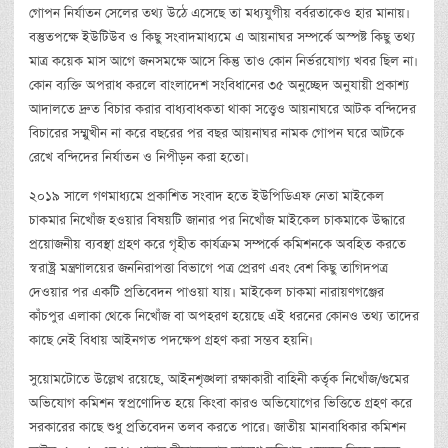
গোপন নির্যাতন সেলের তথ্য উঠে এসেছে তা মধ্যযুগীয় বর্বরতাকেও হার মানায়।
বস্তুতপক্ষে ইউটিউব ও কিছু সংবাদমাধ্যমে এ আয়নাঘর সম্পর্কে অস্পষ্ট কিছু তথ্য
মাত্র কয়েক মাস আগে জনসমক্ষে আসে কিন্তু তাও কোন নির্ভরযোগ্য খবর ছিল না।
কোন ব্যক্তি অপরাধ করলে বাংলাদেশ সংবিধানের ৩৫ অনুচ্ছেদ অনুযায়ী প্রকাশ্য
আদালতে দ্রুত বিচার করার বাধ্যবাধকতা থাকা সত্ত্বেও আয়নাঘরে আটক বন্দিদের
বিচারের সম্মুখীন না করে বছরের পর বছর আয়নাঘর নামক গোপন ঘরে আটকে
রেখে বন্দিদের নির্যাতন ও নিপীড়ন করা হতো।
২০১৯ সালে গণমাধ্যমে প্রকাশিত সংবাদ হতে ইউপিডিএফ নেতা মাইকেল
চাকমার নিখোঁজ হওয়ার বিষয়টি জানার পর নিখোঁজ মাইকেল চাকমাকে উদ্ধারে
প্রয়োজনীয় ব্যবস্থা গ্রহণ করে গৃহীত কার্যক্রম সম্পর্কে কমিশনকে অবহিত করতে
স্বরাষ্ট্র মন্ত্রণালয়ের জননিরাপত্তা বিভাগে পত্র প্রেরণ এবং বেশ কিছু তাগিদপত্র
দেওয়ার পর একটি প্রতিবেদন পাওয়া যায়। মাইকেল চাকমা নারায়ণগঞ্জের
কাঁচপুর এলাকা থেকে নিখোঁজ বা অপহরণ হয়েছে এই ধরনের কোনও তথ্য তাদের
কাছে নেই বিধায় আইনগত পদক্ষেপ গ্রহণ করা সম্ভব হয়নি।
সুয়োমটোতে উল্লেখ রয়েছে, আইনশৃঙ্খলা রক্ষাকারী বাহিনী কর্তৃক নিখোঁজ/গুমের
অভিযোগ কমিশন স্বপ্রণোদিত হয়ে কিংবা কারও অভিযোগের ভিত্তিতে গ্রহণ করে
সরকারের কাছে শুধু প্রতিবেদন তলব করতে পারে। জাতীয় মানবাধিকার কমিশন