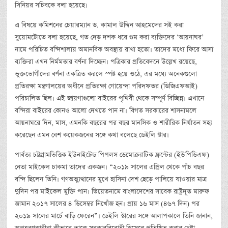
সিনিয়র সচিবকে বলা হয়েছে।
এ বিষয়ে কমিশনের চেয়ারম্যান ড. কামাল উদ্দিন আহমেদের সই করা
সুয়োমটোতে বলা হয়েছে, গত দেড় দশক ধরে গুম করা ব্যক্তিদের ‘আয়নাঘর’
নামে পরিচিত বন্দিশালায় অমানবিক অবস্থায় রাখা হতো। তাদের মধ্যে ফিরে আসা
ব্যক্তিরা এখন নির্মমতার বর্ণনা দিচ্ছেন। পত্রিকার প্রতিবেদনে উল্লেখ রয়েছে,
ভুক্তভোগীদের বর্ণনা একত্রিত করলে স্পষ্ট হয়ে ওঠে, এর মধ্যে অনেকগুলো
প্রতিরক্ষা মন্ত্রণালয়ের অধীনে প্রতিরক্ষা গোয়েন্দা পরিদফতর (ডিজিএফআই)
পরিচালিত ছিল। এই জায়গাগুলো বাইরের পৃথিবী থেকে সম্পূর্ণ বিচ্ছিন্ন। এখানে
বন্দিরা বাইরের কোনও আলো দেখতে পান না। বিগত সরকারের শাসনামলে
আয়নাঘরে দিন, মাস, এমনকি বছরের পর বছর মানসিক ও শারীরিক নির্যাতন সহ্য
করেছেন এমন বেশ কয়েকজনের সঙ্গে কথা বলেছে ডেইলি স্টার।
পার্বত্য চট্টগ্রামভিত্তিক ইউনাইটেড পিপলস ডেমোক্র্যাটিক ফ্রন্টের (ইউপিডিএফ)
নেতা মাইকেল চাকমা তাদের একজন। “২০১৯ সালের এপ্রিল থেকে পাঁচ বছর
বন্দি ছিলেন তিনি। গণঅভ্যুত্থানের মুখে হাসিনা দেশ ছেড়ে পালিয়ে যাওয়ার মাত্র
দুদিন পর মাইকেল মুক্তি পান। ভিয়েতনামে বাংলাদেশের সাবেক রাষ্ট্রদূত মারুফ
জামান ২০১৭ সালের ৪ ডিসেম্বর নিখোঁজ হন। প্রায় ১৬ মাস (৪৬৭ দিন) পর
২০১৯ সালের মার্চে বাড়ি ফেরেন”। ডেইলি স্টারের সঙ্গে আলাপকালে তিনি জানান,