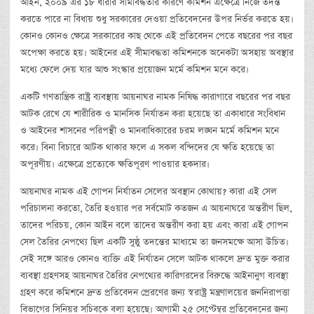
আইন, ২০০৯ এর ১৮ ধারার সীমাবদ্ধতার কারণে কমিশন এক্ষেত্রে নিজে তদন্ত
করতে পারে না বিধায় শুধু সরকারের দেওয়া প্রতিবেদনের উপর নির্ভর করতে হয়।
কোনও কোনও ক্ষেত্রে সরকারের কাছ থেকে এই প্রতিবেদন পেতে বছরের পর বছর
অপেক্ষা করতে হয়। আইনের এই সীমাবদ্ধতা কমিশনকে অনেকটা অসহায় অবস্থার
মধ্যে ফেলে দেয় যার আশু সংস্কার প্রয়োজন মর্মে কমিশন মনে করে।
একটি গণতান্ত্রিক রাষ্ট্র ব্যবস্থায় আয়নাঘর নামক নিষিদ্ধ কারাগারে বছরের পর বছর
আটক রেখে যে শারীরিক ও মানসিক নির্যাতন করা হয়েছে তা একাধারে সংবিধান
ও আইনের শাসনের পরিপন্থী ও মানবাধিকারের চরম লঙ্ঘন মর্মে কমিশন মনে
করে। বিনা বিচারে আটক থাকার ফলে এ সকল বন্দিদের যে ক্ষতি হয়েছে তা
অপূরণীয়। এক্ষেত্রে প্রত্যেকে ক্ষতিপূরণ পাওয়ার হকদার।
আয়নাঘর নামক এই গোপন নির্যাতন সেলের অবস্থান কোথায়? কারা এই সেল
পরিচালনা করতো, তৈরি হওয়ার পর সর্বমোট কতজন এ আয়নাঘরে অন্তরীণ ছিল,
তাদের পরিচয়, কোন আইন বলে তাদের অন্তরীণ করা হয় এবং কারা এই গোপন
সেল তৈরির নেপথ্যে ছিল একটি সুষ্ঠু তদন্তের মাধ্যমে তা জনসমক্ষে আসা উচিত।
সেই সঙ্গে আরও কোনও ব্যক্তি এই নির্যাতন সেলে আটক থাকলে দ্রুত মুক্ত করার
ব্যবস্থা গ্রহণসহ আয়নাঘর তৈরির নেপথ্যের কারিগরদের বিরুদ্ধে আইনানুগ ব্যবস্থা
গ্রহণ করে কমিশনে দ্রুত প্রতিবেদন প্রেরণের জন্য স্বরাষ্ট্র মন্ত্রণালয়ের জননিরাপত্তা
বিভাগের সিনিয়র সচিবকে বলা হয়েছে। আগামী ২৫ সেপ্টেম্বর প্রতিবেদনের জন্য