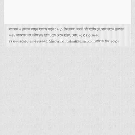
সম্পাদক ও প্রকাশক তাজুল ইসলাম কর্তৃক ১৪০/১ গ্রীন হাউজ, আদর্শ পল্লী ইব্রাহীমপুর, ঢাকা হইতে প্রকাশিত
ও ৫২ আরামবাগ শাহ্ শরীফ (র) প্রিন্টিং প্রেস থেকে মুদ্রিত, ফোন: ০১৭১৪১১০৪৮৬,
৪৪৭৮০০৪৩৬৯,০১৫৩৪৬২৮৬৭৩; ShaptahikProshanti@gmail.com;রেজিঃনং ডিএ ৬৩৬১।