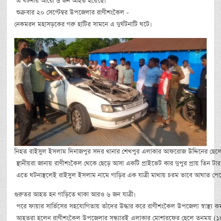
এ ঘটনায় আরো ৬ জন আহত হয়েছে।
শুক্রবার ২০ সেপ্টেম্বর উপজেলার রাণীশংকৈল -
নেকমরদ মহাসড়কের গরু হাটির সামনে এ দুর্ঘটনাটি ঘটে।
নিহত রাইসুল ইসলাম দিনাজপুর সদর থানার শেখপুর এলাকার আফরোজ উদ্দিনের ছেল
স্থানীয়রা জানায় রাণীশংকৈল থেকে ছেড়ে আসা একটি প্রাইভেট কার দুপুর প্রায় তিন ট
এতে ঘটনাস্থলেই রাইসুল ইসলাম নামে গাড়ির এক যাত্রী মাথায় চরম ভাবে আঘাত পেয়
গুরুতর আহত হন গাড়িতে থাকা আরও ৬ জন যাত্রী।
পরে ফায়ার সার্ভিসের সহযোগিতায় তাঁদের উদ্ধার করে রাণীশংকৈল উপজেলা স্বাস্থ্য কমপ্
আহতরা হলেন রাণীশংকৈল উপজেলার সন্ধ্যারই এলাকার মোশারফের ছেলে তনময় (১৮) ভা