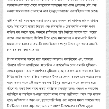
ভালকাজগুলো করে ফেলে তাহলেতো আমাদের আর কোন প্রয়োজন নেই; বরং
জনগণ আমাদেরকে প্রত্যাখ্যান করে ইউনুছ সরকারের ধারাবাহিকতা সায় দেবে।
তাই বলি এই সরকারকে আরো তৎপর হয়ে জনকল্যাণে কার্যকর ভুমিকা রাখতে
হবে। নিত্যপণ্যের বাজার নিয়ন্ত্রণ এবং চাঁদাবাজি ও টেন্ডারবাজি এমনকি দখল
বাণিজ্য বন্ধ করতে হবে। জনমনে স্থায়ীভাবে স্বস্তি ফিরিয়ে আনতে হবে। ভয়ের
রাজ্যে এখন অভয়ারণ্য ফিরিয়ে দিতে হবে। সমালোচনা ও গালা-গালি দিলেই
মামলা দেয়া চলবে না এমনকি সাংবাদিকদের প্রশ্নের উত্তরে ভুল জবাব এমনকি
হাস্যকর কথা বলা যাবে না।
বিগত সরকারের আমলে যারা মামলায় কারাবরণ করেছিলেন এবং হামলার
স্বীকারে পরিণত হয়েছিলেন (সাংবাদিক ও রাজনৈতিক নেতা এমনকি সুশিলরা)
তাদের মূল্যায়ন করে পরামর্শকের ভূমিকায় ব্যবহার করতে হবে। তাদেরকে দিয়ে
বিভিন্ন দায়িত্ব পালন করিয়ে সরকারের উপর ঝেকেবসা কাজের চাপ কমাতে হবে।
নতুবা একার পক্ষে এই জঞ্জাল দুর করা ইউনুছ সরকারের পক্ষে সম্ভবপর হয়ে
উঠবে না। যতই দিন যাচ্ছে ততই পরিস্থিতি হাতছাড়া হচ্ছে। খরগুস ও কচ্ছপের
কাহিনীতে রূপান্তরিতে হওয়ার আগেই সকল ব্যবস্তা স্থায়ীভাবে পাকাপোক্ত করতে
হবে। আভিজ্ঞতা ও জ্ঞান এবং সুদূরপ্রসারি চিন্তা এবং কাজের সমন্বয় সাধনের জন্য
নির্যাতিতদের সঙ্গে বসুন এবং তাদের পরামর্শে নিজেদেরকে সাজিয়ে তুলুন।