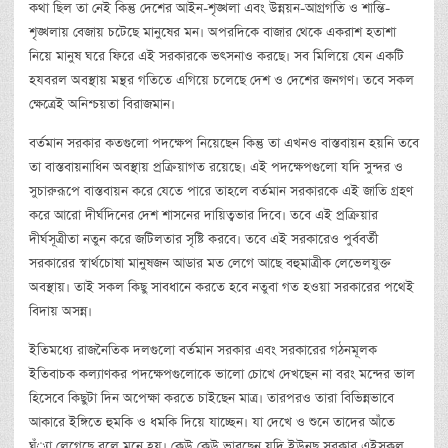
কথা ছিল তা নেই কিন্তু দেশের আইন-শৃঙ্খলা এবং উন্নয়ন-আগ্রগতি ও শান্তি-
শৃঙ্খলায় বেজায় চটেছে মানুষের মন। অপরদিকে বাজার থেকে একরাশ হতাশা
নিয়ে মানুষ ঘরে ফিরে এই সরকারকে ভৎসনাও করছে। সব মিলিয়ে যেন একটি
হযবরল অবস্থায় মন্থর গতিতে এগিয়ে চলেছে দেশ ও দেশের জনগণ। তবে সকল
ক্ষেত্রেই অনিশ্চয়তা বিরাজমান।
বর্তমান সরকার কতগুলো পদক্ষেপ নিয়েছেন কিন্তু তা এখনও বাস্তবায়ন হয়নি তবে
তা বাস্তবায়নাধিন অবস্থায় প্রক্রিয়াগত রয়েছে। এই পদক্ষেপগুলো যদি সুন্দর ও
সুচারুরূপে বাস্তবায়ন করে যেতে পারে তাহলে বর্তমান সরকারকে এই জাতি গ্রহণ
করে আরো দীর্ঘদিনের দেশ শাসনের দায়িত্বভার দিবে। তবে এই প্রক্রিয়ার
দীর্ঘসূত্রীতা নতুন করে জটিলতার সৃষ্টি করবে। তবে এই সরকারেও পুর্ববর্তী
সরকারের স্বার্থচোষা মানুষজন আডার মত লেগে আছে বহুমাত্রীক লেভেলযুক্ত
অবস্থায়। তাই সকল কিছু সাবধানে করতে হবে নতুবা গত হওয়া সরকারের পথেই
বিদায় অসন্ন।
ইতিমধ্যে রাজনৈতিক দলগুলো বর্তমান সরকার এবং সরকারের গঠনমূলক
ইতিবাচক কল্যাণকর পদক্ষেপগুলোকে ভালো চোখে দেখছেন না বরং মন্দের ভাল
হিসেবে কিছুটা দিন অপেক্ষা করতে চাইছেন মাত্র। তারপরও তারা বিভিন্নভাবে
আকারে ইঙ্গিতে হুমকি ও ধমকি দিয়ে যাচ্ছেন। যা দেখে ও শুনে তাদের আঁতে
ঘঁ্যা লেগেছে বলে মনে হয়। কেউ কেউ ভাবছেন যদি ইউনুছ সরকার এইসকল