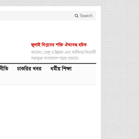
Search
জুলাই বিপ্লবের শক্তি ঐক্যবদ্ধ হউক
করোনা, ডেঙ্গু ও উন্নয়ন এবং স্বাধীনতা বিরোধী
শত্রুমুক্ত বাংলাদেশ গড়ার প্রত্যয়ে।
থনীতি
চাকরির খবর
ধর্মীয় শিক্ষা