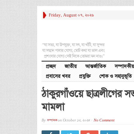
Friday, August 07, 2026
“যা সত্য, যা উপযুক্ত, যা সৎ, যা খাঁটি, যা সুন্দর
যা সম্মান পাবার যোগ্য, মোট কথা যা ভাল এবং
প্রশংসার যোগ্য সেই দিকে তোমরা মন দাও।”
প্রচ্ছদ
জাতীয়
আন্তর্জাতিক
সম্পাদকীয়
প্রবাসের খবর
প্রযুক্তি
শোক ও সহানুভূতি
ঠাকুরগাঁওয়ে ছাত্রলীগের 
মামলা
By
সম্পাদক
on
October 12, 2024
No Comment