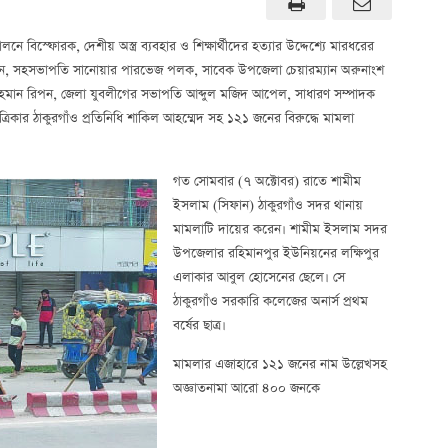
নে বিস্ফোরক, দেশীয় অস্ত্র ব্যবহার ও শিক্ষার্থীদের হত্যার উদ্দেশ্যে মারধরের
হোসেন, সহসভাপতি সানোয়ার পারভেজ পলক, সাবেক উপজেলা চেয়ারম্যান অরুনাংশ
র রহমান রিপন, জেলা যুবলীগের সভাপতি আব্দুল মজিদ আপেল, সাধারণ সম্পাদক
িকার ঠাকুরগাঁও প্রতিনিধি শাকিল আহম্মেদ সহ ১২১ জনের বিরুদ্ধে মামলা
গত সোমবার (৭ অক্টোবর) রাতে শামীম
ইসলাম (সিফান) ঠাকুরগাঁও সদর থানায়
মামলাটি দায়ের করেন। শামীম ইসলাম সদর
উপজেলার রহিমানপুর ইউনিয়নের লক্ষিপুর
এলাকার আবুল হোসেনের ছেলে। সে
ঠাকুরগাঁও সরকারি কলেজের অনার্স প্রথম
বর্ষের ছাত্র।
মামলার এজাহারে ১২১ জনের নাম উল্লেখসহ
অজ্ঞাতনামা আরো ৪০০ জনকে