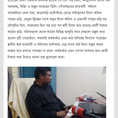
রয়েছেন তিনি। সরকারি কর্মকর্তা হয়েও গোপনে গাছ কেনা, কনস্ট্রাকশন ভবনে কাঠ
সরবরাহ, বিক্রি ও মজুদ করেছেন তিনি। পৌরশহরের কয়েকটি সমিলে
সরেজমিনে দেখা যায়, ফাড়াবাড়ি অটোস্ট্যান্ড মোড়ে সাইফুলের মিলে কাঁঠাল
গাছের গুড়ি, সেনুয়া ব্রিজের পাশে বাবুর মিলে কাঁঠাল ও মেহগনী গাছের গুড়ি সহ
মৌসুমির মিল, ফারুকের মিল সহ প্রায় সব কটি মিলে তার রয়েছে কোটি টাকার
কাঠের গুড়ি। সমিলগুলো থেকে কাঠের বিভিন্ন আকৃতি করে সেগুলো মজুদ করে
রাখেন দুটি গোডাউনে। সরকারি কর্মকর্তার এমন কাঠ বাণিজ্যে বিপাকে পড়েছেন
স্থানীয় কাঠ ব্যবসায়ী ও সমিলের মালিকরা। চড়া দামে কাঠ কিনে মজুদ করায়
বাজার ধরে রাখতে পারছেন না তারা। কর্মকর্তার এমন গোপন ব্যবসার আর কোটি
টাকার আয় নিয়েও নানান প্রশ্ন তুলেছেন তারা।