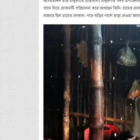
জসিমউদ্দিন ইতি ঠাকুরগাঁও প্রতিনিধি॥ ঠাকুরগাঁও সদর উপজেলার
সাথে নিয়ে দোকানটি পরিচালনা করে আসছেন তিনি। চায়ের দোক
বাজারে ছিল চায়ের দোকান। পরে বাড়ির পাশে ভাড়া নেওয়া জ