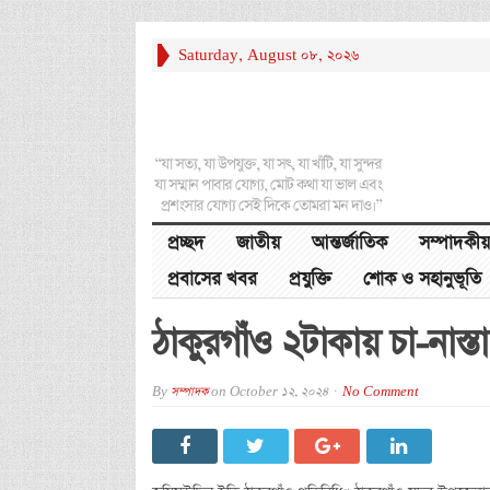
Saturday, August 08, 2026
“যা সত্য, যা উপযুক্ত, যা সৎ, যা খাঁটি, যা সুন্দর
যা সম্মান পাবার যোগ্য, মোট কথা যা ভাল এবং
প্রশংসার যোগ্য সেই দিকে তোমরা মন দাও।”
প্রচ্ছদ
জাতীয়
আন্তর্জাতিক
সম্পাদকীয়
প্রবাসের খবর
প্রযুক্তি
শোক ও সহানুভূতি
ঠাকুরগাঁও ২টাকায় চা-নাস্
By
সম্পাদক
on
October 12, 2024
No Comment