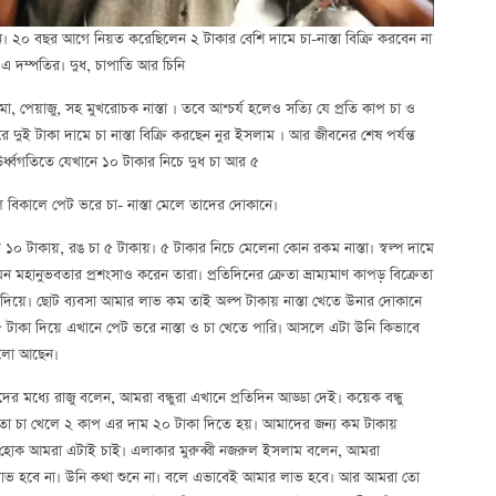
করেন। ২০ বছর আগে নিয়ত করেছিলেন ২ টাকার বেশি দামে চা-নাস্তা বিক্রি করবেন না
ঞা এ দম্পতির। দুধ, চাপাতি আর চিনি
রমা, পেয়াজু, সহ মুখরোচক নাস্তা । তবে আশ্চর্য হলেও সত্যি যে প্রতি কাপ চা ও
ধরে দুই টাকা দামে চা নাস্তা বিক্রি করছেন নুর ইসলাম । আর জীবনের শেষ পর্যন্ত
 ঊর্ধ্বগতিতে যেখানে ১০ টাকার নিচে দুধ চা আর ৫
লে বিকালে পেট ভরে চা- নাস্তা মেলে তাদের দোকানে।
০ টাকায়, রঙ চা ৫ টাকায়। ৫ টাকার নিচে মেলেনা কোন রকম নাস্তা। স্বল্প দামে
মহানুভবতার প্রশংসাও করেন তারা। প্রতিদিনের ক্রেতা ভ্রাম্যমাণ কাপড় বিক্রেতা
দিয়ে। ছোট ব্যবসা আমার লাভ কম তাই অল্প টাকায় নাস্তা খেতে উনার দোকানে
 টাকা দিয়ে এখানে পেট ভরে নাস্তা ও চা খেতে পারি। আসলে এটা উনি কিভাবে
ালো আছেন।
র মধ্যে রাজু বলেন, আমরা বন্ধুরা এখানে প্রতিদিন আড্ডা দেই। কয়েক বন্ধু
ে তো চা খেলে ২ কাপ এর দাম ২০ টাকা দিতে হয়। আমাদের জন্য কম টাকায়
ি হোক আমরা এটাই চাই। এলাকার মুরুব্বী নজরুল ইসলাম বলেন, আমরা
াভ হবে না। উনি কথা শুনে না। বলে এভাবেই আমার লাভ হবে। আর আমরা তো