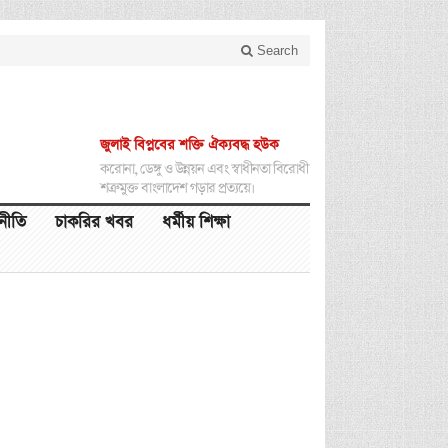
Search
জুলাই বিপ্লবের শক্তি ঐক্যবদ্ধ হউক
করোনা, ডেঙ্গু ও উন্নয়ন এবং স্বাধীনতা বিরোধী
শত্রুমুক্ত বাংলাদেশ গড়ার প্রত্যয়ে।
থনীতি
চাকরির খবর
ধর্মীয় শিক্ষা