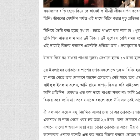
সন্তানদের বাড়ি ছেড়ে দিয়ে দোকানেই স্বামী-স্ত্রী জীবনযাপন 
তিনি। জীবনের শেষদিন পর্যন্ত এই দামে বিক্রি করার দৃঢ় প্রতিজ্
মিশিয়ে তৈরি করা হচ্ছে দুধ চা । হাতে পাওয়া যায় লাল চা । খু
প্রতি পিস নাস্তার দাম মাত্র দুই টাকা । দুই যুগেরও বেশি সময় 
এই দামেই বিক্রয় করবেন এমনটাই প্রতিজ্ঞা তার । দ্রব্যমূল্যের
টাকার নিচে রঙ চাওয়া পাওয়া দুষ্কর। সেখানে হাতে ১০ টাকা হ
নুর ইসলামের দোকানের পাশের দোকানগুলোতে দুধ চা বিক্রি হয় ১
চা-নাস্তা খেতে তার দোকানে আসেন ক্রেতারা। সেই সাথে তার এমন 
সাইফুল ইসলাম বলেন, আমি গ্রামে কাপড় বিক্রয় করি সাইকেল 
আসি প্রতিদিন। কোথাও এত কম দামে খাওয়া সম্ভব না। আমি ১৫
বিক্রয় করে জানি না। তবে ওনাকে বললে বলে উনি এভাবেই ভ
ঐ এলাকার কয়েক বন্ধু নিয়মিত আড্ডা দেয় চা এর দোকানে। তাদে
একসাথে চা নাস্তা খেলে খরচ হয় মাত্র ২০ টাকা। অন্য দোকান
এখানে ভালো খাওয়া-দাওয়া হয়। চাচার দোকানের আরো উন্নত
অনেকবার ওনাকে বলেছি এত কম দামে বিক্রয় করলে তোমার ল