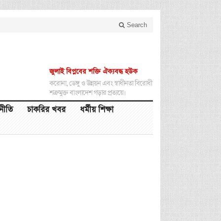
Search
জুলাই বিপ্লবের শক্তি ঐক্যবদ্ধ হউক
করোনা, ডেঙ্গু ও উন্নয়ন এবং স্বাধীনতা বিরোধী
শত্রুমুক্ত বাংলাদেশ গড়ার প্রত্যয়ে।
থনীতি
চাকরির খবর
ধর্মীয় শিক্ষা