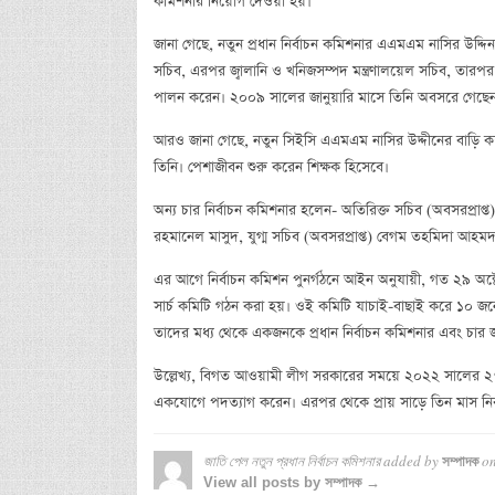
কমিশনার নিয়োগ দেওয়া হয়।
জানা গেছে, নতুন প্রধান নির্বাচন কমিশনার এএমএম নাসির উদ্দিন
সচিব, এরপর জ্বালানি ও খনিজসম্পদ মন্ত্রণালয়েল সচিব, তারপর পর
পালন করেন। ২০০৯ সালের জানুয়ারি মাসে তিনি অবসরে গেছে
আরও জানা গেছে, নতুন সিইসি এএমএম নাসির উদ্দীনের বাড়ি কক্সবা
তিনি। পেশাজীবন শুরু করেন শিক্ষক হিসেবে।
অন্য চার নির্বাচন কমিশনার হলেন- অতিরিক্ত সচিব (অবসরপ্রাপ
রহমানেল মাসুদ, যুগ্ম সচিব (অবসরপ্রাপ্ত) বেগম তহমিদা আহমদ 
এর আগে নির্বাচন কমিশন পুনর্গঠনে আইন অনুযায়ী, গত ২৯ অক্ট
সার্চ কমিটি গঠন করা হয়। ওই কমিটি যাচাই-বাছাই করে ১০ জনের
তাদের মধ্য থেকে একজনকে প্রধান নির্বাচন কমিশনার এবং চার জ
উল্লেখ্য, বিগত আওয়ামী লীগ সরকারের সময়ে ২০২২ সালের ২৭ ফ
একযোগে পদত্যাগ করেন। এরপর থেকে প্রায় সাড়ে তিন মাস নির্
জাতি পেল নতুন প্রধান নির্বাচন কমিশনার
added by
o
সম্পাদক
View all posts by সম্পাদক →