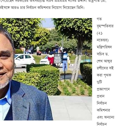
়োগ পেয়েছেন সরকারের অবসরপ্রাপ্ত সচিব এএমএম নাসির উদ্দীন। রাষ্ট্রপতি মো.
একইসঙ্গে আরও চার নির্বাচন কমিশনার নিয়োগ দিয়েছেন তিনি।
গত
বৃহস্পতিবার
(২১
নভেম্বর)
মন্ত্রিপরিষদ
সচিব ড.
শেখ আব্দুর
রশীদের সই
করা পৃথক
দুটি
প্রজ্ঞাপনে
প্রধান
নির্বাচন
কমিশনার
এবং অন্যান্য
নির্বাচন