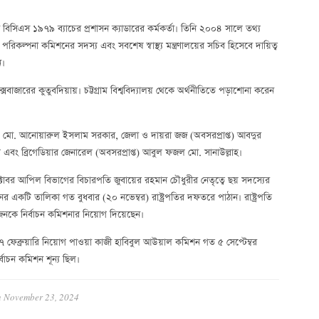
 বিসিএস ১৯৭৯ ব্যাচের প্রশাসন ক্যাডারের কর্মকর্তা। তিনি ২০০৪ সালে তথ্য
িকল্পনা কমিশনের সদস্য এবং সবশেষ স্বাস্থ্য মন্ত্রণালয়ের সচিব হিসেবে দায়িত্ব
ন।
জারের কুতুবদিয়ায়। চট্টগ্রাম বিশ্ববিদ্যালয় থেকে অর্থনীতিতে পড়াশোনা করেন
্ত) মো. আনোয়ারুল ইসলাম সরকার, জেলা ও দায়রা জজ (অবসরপ্রাপ্ত) আবদুর
এবং ব্রিগেডিয়ার জেনারেল (অবসরপ্রাপ্ত) আবুল ফজল মো. সানাউল্লাহ।
োবর আপিল বিভাগের বিচারপতি জুবায়ের রহমান চৌধুরীর নেতৃত্বে ছয় সদস্যের
 একটি তালিকা গত বুধবার (২০ নভেম্বর) রাষ্ট্রপতির দফতরে পাঠান। রাষ্ট্রপতি
নকে নির্বাচন কমিশনার নিয়োগ দিয়েছেন।
েব্রুয়ারি নিয়োগ পাওয়া কাজী হাবিবুল আউয়াল কমিশন গত ৫ সেপ্টেম্বর
বাচন কমিশন শূন্য ছিল।
n
November 23, 2024