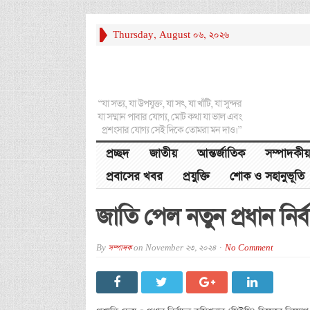
Thursday, August 06, 2026
“যা সত্য, যা উপযুক্ত, যা সৎ, যা খাঁটি, যা সুন্দর
যা সম্মান পাবার যোগ্য, মোট কথা যা ভাল এবং
প্রশংসার যোগ্য সেই দিকে তোমরা মন দাও।”
প্রচ্ছদ
জাতীয়
আন্তর্জাতিক
সম্পাদকীয়
প্রবাসের খবর
প্রযুক্তি
শোক ও সহানুভূতি
জাতি পেল নতুন প্রধান নির
By
সম্পাদক
on
November 23, 2024
No Comment