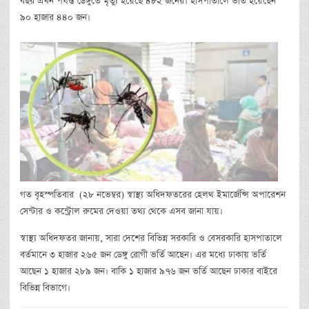
বছর এখন পর্যন্ত ডেঙ্গুতে মৃত্যু হয়েছে ৪৮২ জনের। হাসপাতালে ভর্তি হয়েছেন
৯০ হাজার ৪৪০ জন।
গত বৃহস্পতিবার (২৮ নভেম্বর) স্বাস্থ্য অধিদফতরের হেলথ ইমার্জেন্সি অপারেশন
সেন্টার ও কন্ট্রোল রুমের দেওয়া তথ্য থেকে এসব জানা যায়।
স্বাস্থ্য অধিদফতর জানায়, সারা দেশের বিভিন্ন সরকারি ও বেসরকারি হাসপাতালে
বর্তমানে ৩ হাজার ২৬৫ জন ডেঙ্গু রোগী ভর্তি আছেন। এর মধ্যে ঢাকায় ভর্তি
আছেন ১ হাজার ২৮৯ জন। বাকি ১ হাজার ৯৭৬ জন ভর্তি আছেন ঢাকার বাইরে
বিভিন্ন বিভাগে।