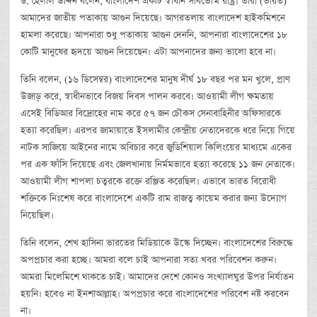
ড. হেলাল উদ্দিন বলেন, বাংলাদেশ একটি স্বাধীন সার্বভৌম রাষ্ট্র। তারা (ভারত)
আমাদের জাতীয় পতাকায় আগুন দিয়েছে। আগরতলায় বাংলাদেশ হাইকমিশনে
হামলা করেছে। আপনারা শুধু পতাকায় আগুন দেননি, আপনারা বাংলাদেশের ১৮
কোটি মানুষের হৃদয়ে আগুন দিয়েছেন। এটা আপনাদের জন্য ভালো হবে না।
তিনি বলেন, (১৬ ডিসেম্বর) বাংলাদেশের মানুষ দীর্ঘ ১৮ বছর পর মন খুলে, প্রাণ
উজাড় করে, স্বাধীনভাবে বিজয় দিবস পালন করবে। আওয়ামী লীগ ক্ষমতায়
এসেই বিডিআর বিদ্রোহের নাম করে ৫৭ জন চৌকস সেনাবাহিনীর অফিসারকে
হত্যা করেছিল। এরপর জামায়াতে ইসলামীর কেন্দ্রীয় নেতাদেরকে ধরে নিয়ে গিয়ে
নাটক সাজিয়ে আইনের নামে অবিচার করে জুডিশিয়াল কিলিংয়ের মাধ্যমে একের
পর এক ফাঁসি দিয়েছে এবং জেলখানায় নির্মমভাবে হত্যা করেছে ১১ জন নেতাকে।
আওয়ামী লীগ শাপলা চত্বরকে রক্তে রঞ্জিত করেছিল। এভাবে ভারত বিরোধী
শক্তিকে নিঃশেষ করে বাংলাদেশে একটি রাম রাজত্ব কায়েম করার জন্য উদ্যোগ
নিয়েছিল।
তিনি বলেন, শেখ হাসিনা ভারতের মিডিয়াকে উস্কে দিচ্ছেন। বাংলাদেশের বিরুদ্ধে
অপপ্রচার করা হচ্ছে। আমরা বলে চাই আপনারা সত্য খবর পরিবেশন করুন।
আমরা মিলেমিশে থাকতে চাই। আমাদের দেশে কোনও সংখ্যালঘুর উপর নির্যাতন
হয়নি। হবেও না ইনশাআল্লাহ। অপপ্রচার করে বাংলাদেশের পরিবেশ নষ্ট করবেন
না।