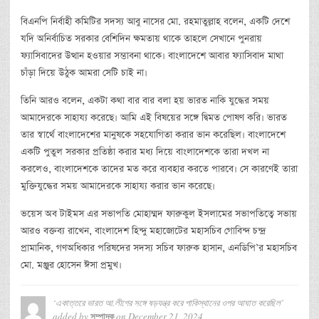
বিএনপি নির্বাহী কমিটির সদস্য আবু নাসের মো. রহমাতুল্লাহ বলেন, একটি দেশে
যদি অনির্বাচিত সরকার বেশিদিন ক্ষমতায় থাকে তাহলে সেখানে পুনরায়
ফ্যাসিবাদের উত্থান হওয়ার সম্ভাবনা থাকে। বাংলাদেশে আবার ফ্যাসিবাদ মাথা
চাঁড়া দিয়ে উঠুক আমরা সেটি চাই না।
তিনি আরও বলেন, একটা কথা বার বার বলা হয় ভারত নাকি যুদ্ধের সময়
আমাদেরকে সাহায্য করেছে। আমি এই বিষয়ের সঙ্গে দ্বিমত পোষণ করি। ভারত
তার স্বার্থে বাংলাদেশের মানুষকে সহযোগিতা করার ভান করেছিল। বাংলাদেশে
একটি পুতুল সরকার প্রতিষ্ঠা করার মধ্য দিয়ে বাংলাদেশকে তারা দখল না
করলেও, বাংলাদেশকে তাদের মত করে ব্যবহার করতে পারবে। সে কারণেই তারা
মুক্তিযুদ্ধের সময় আমাদেরকে সাহায্য করার ভান করেছে।
ভয়েস অব টাইমস এর সভাপতি মোহাম্মদ ফারুকুল ইসলামের সভাপতিত্বে সভায়
আরও বক্তব্য রাখেন, বাংলাদেশ হিন্দু মহাজোটের মহাসচিব গোবিন্দ চন্দ্র
প্রামানিক, গণঅধিকার পরিষদের সদস্য সচিব ফারুক হাসান, এনডিপি’র মহাসচিব
মো. মঞ্জুর হোসেন ঈসা প্রমুখ।
‘একাত্তরে ভারত আ.লীগের সঙ্গে ষড়যন্ত্র করে পাকিস্থানের ওপর আঘাত করেছিল’
added by
on
December 21, 2024
সম্পাদক