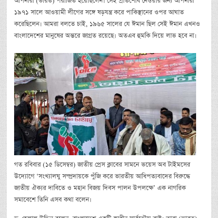
আপনারা (ভারত) পরাজিত হয়েছিলেন। সেই প্রতিশোধ নেওয়ার জন্য আপনারা
১৯৭১ সালে আওয়ামী লীগের সঙ্গে ষড়যন্ত্র করে পাকিস্থানের ওপর আঘাত
করেছিলেন। আমরা বলতে চাই, ১৯৬৫ সালের যে ঈমান ছিল সেই ঈমান এখনও
বাংলাদেশের মানুষের অন্তরে জাগ্রত রয়েছে। অতএব হুমকি দিয়ে লাভ হবে না।
গত রবিবার (১৫ ডিসেম্বর) জাতীয় প্রেস ক্লাবের সামনে ভয়েস অব টাইমসের
উদ্যোগে ‘সংখ্যালঘু সম্প্রদায়কে পুঁজি করে ভারতীয় আধিপত্যবাদের বিরুদ্ধে
জাতীয় ঐক্যর দাবিতে ও মহান বিজয় দিবস পালন উপলক্ষে’ এক নাগরিক
সমাবেশে তিনি এসব কথা বলেন।