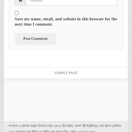
Save my name, email, and website in this browser for the
next time I comment.
SAMPLE PAGE
সম্পাদক ও প্রকাশক তাজুল ইসলাম কর্তৃক ১৪০/১ গ্রীন হাউজ, আদর্শ পল্লী ইব্রাহীমপুর, ঢাকা হইতে প্রকাশিত
ও ৫২ আরামবাগ শাহ্ শরীফ (র) প্রিন্টিং প্রেস থেকে মুদ্রিত, ফোন: ০১৭১৪১১০৪৮৬,