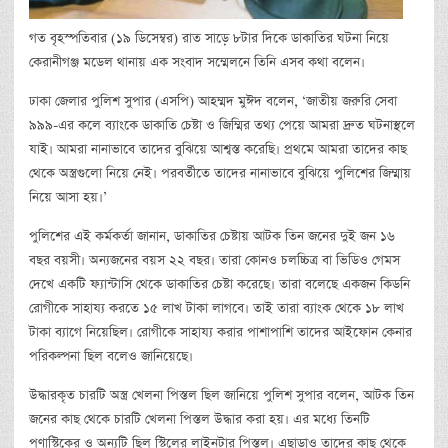
গত বৃহস্পতিবার (১৯ ডিসেম্বর) রাত সাড়ে ৮টার দিকে ডাকাতির ঘটনা নিয়ে
কেরানীগঞ্জ মডেল থানায় এক সংবাদ সম্মেলনে তিনি এসব কথা বলেন।
ঢাকা জেলার পুলিশ সুপার (এসপি) আহম্মদ মুঈদ বলেন, ‘জাতীয় জরুরি সেবা
৯৯৯-এর কলে ব্যাংকে ডাকাতি চেষ্টা ও জিম্মির তথ্য পেয়ে আমরা দ্রুত ঘটনাস্থলে
যাই। আমরা নানাভাবে তাদের বুঝিয়ে আশ্বস্ত করেছি। প্রথমে আমরা তাদের কাছ
থেকে অস্ত্রগুলো নিয়ে নেই। পরবর্তীতে তাদের নানাভাবে বুঝিয়ে পুলিশের জিম্মায়
নিয়ে আসা হয়।’
পুলিশের এই কর্মকর্তা জানান, ডাকাতির চেষ্টায় আটক তিন জনের দুই জন ১৬
বছর বয়সী। অন্যজনের বয়স ২২ বছর। তারা কোনও চলচ্চিত্র বা ভিডিও গেমস
দেখে একটি ফ্যান্টাসি থেকে ডাকাতির চেষ্টা করেছে। তারা বলেছে একজন কিডনি
রোগীকে সাহায্য করতে ১৫ লাখ টাকা লাগবে। তাই তারা ব্যাংক থেকে ১৮ লাখ
টাকা ব্যাগে নিয়েছিল। রোগীকে সাহায্য করার পাশাপাশি তাদের আইফোন কেনার
পরিকল্পনা ছিল বলেও জানিয়েছে।
উদ্ধারকৃত চারটি অস্ত্র খেলনা পিস্তল ছিল জানিয়ে পুলিশ সুপার বলেন, আটক তিন
জনের কাছ থেকে চারটি খেলনা পিস্তল উদ্ধার করা হয়। এর মধ্যে তিনটি
প্‌ণাস্টিকের ও অন্যটি ছিল স্টিলের লাইনটার পিস্তল। এছাড়াও তাদের কাছ থেকে