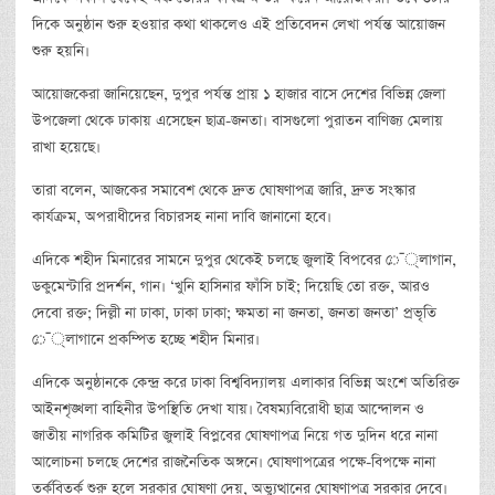
দিকে অনুষ্ঠান শুরু হওয়ার কথা থাকলেও এই প্রতিবেদন লেখা পর্যন্ত আয়োজন
শুরু হয়নি।
আয়োজকেরা জানিয়েছেন, দুপুর পর্যন্ত প্রায় ১ হাজার বাসে দেশের বিভিন্ন জেলা
উপজেলা থেকে ঢাকায় এসেছেন ছাত্র-জনতা। বাসগুলো পুরাতন বাণিজ্য মেলায়
রাখা হয়েছে।
তারা বলেন, আজকের সমাবেশ থেকে দ্রুত ঘোষণাপত্র জারি, দ্রুত সংস্কার
কার্যক্রম, অপরাধীদের বিচারসহ নানা দাবি জানানো হবে।
এদিকে শহীদ মিনারের সামনে দুপুর থেকেই চলছে জুলাই বিপ­বের ে¯্লাগান,
ডকুমেন্টারি প্রদর্শন, গান। ‘খুনি হাসিনার ফাঁসি চাই; দিয়েছি তো রক্ত, আরও
দেবো রক্ত; দিল্লী না ঢাকা, ঢাকা ঢাকা; ক্ষমতা না জনতা, জনতা জনতা’ প্রভৃতি
ে¯্লাগানে প্রকম্পিত হচ্ছে শহীদ মিনার।
এদিকে অনুষ্ঠানকে কেন্দ্র করে ঢাকা বিশ্ববিদ্যালয় এলাকার বিভিন্ন অংশে অতিরিক্ত
আইনশৃঙ্খলা বাহিনীর উপস্থিতি দেখা যায়। বৈষম্যবিরোধী ছাত্র আন্দোলন ও
জাতীয় নাগরিক কমিটির জুলাই বিপ্লবের ঘোষণাপত্র নিয়ে গত দুদিন ধরে নানা
আলোচনা চলছে দেশের রাজনৈতিক অঙ্গনে। ঘোষণাপত্রের পক্ষে-বিপক্ষে নানা
তর্কবিতর্ক শুরু হলে সরকার ঘোষণা দেয়, অভ্যুত্থানের ঘোষণাপত্র সরকার দেবে।