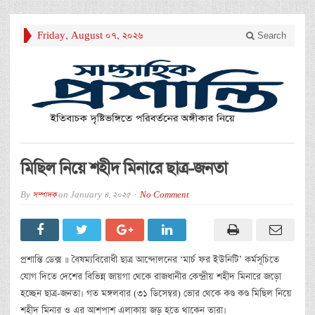
Friday, August 07, 2026
Search
মিছিল নিয়ে শহীদ মিনারে ছাত্র-জনতা
By
সম্পাদক
on
January 4, 2025
No Comment
প্রশান্তি ডেক্স ॥ বৈষম্যবিরোধী ছাত্র আন্দোলনের ‘মার্চ ফর ইউনিটি’ কর্মসূচিতে
যোগ দিতে দেশের বিভিন্ন জায়গা থেকে রাজধানীর কেন্দ্রীয় শহীদ মিনারে জড়ো
হচ্ছেন ছাত্র-জনতা। গত মঙ্গলবার (৩১ ডিসেম্বর) ভোর থেকে কণ্ড কণ্ড মিছিল নিয়ে
শহীদ মিনার ও এর আশপাশ এলাকায় জড় হতে থাকেন তারা।