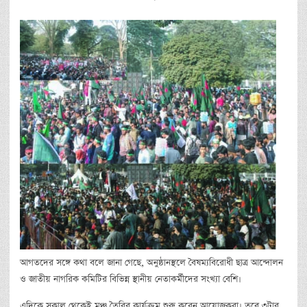
আগতদের সঙ্গে কথা বলে জানা গেছে, অনুষ্ঠানস্থলে বৈষম্যবিরোধী ছাত্র আন্দোলন
ও জাতীয় নাগরিক কমিটির বিভিন্ন স্থানীয় নেতাকর্মীদের সংখ্যা বেশি।
এদিকে সকাল থেকেই মঞ্চ তৈরির কার্যক্রম শুরু করেন আয়োজকরা। তবে ৩টার