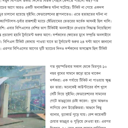
লছে। নতুন বিপিএল তকমা দিলেও বিতর্ক পেছনে ফেলতে পারলো কই? গত
্যাচের আগে আরও একটি অনাকাঙ্ক্ষিত ঘটনা ঘটেছে। টিকিট না পেয়ে একদল
ভাঙচুর চালানো হয়েছে সুইমিং ফেডারেশনের স্থাপনাতেও। এতে হতাহতের ঘটনা না
ক্যাপিটালস-দুর্বার রাজশাহী ম্যাচে স্টেডিয়ামের ভেতরের অর্ধেক আসনই ছিল খালি।
 বেশি। এবার বিপিএলের বেশির ভাগ টিকিটই অনলাইনে দেওয়ার সিদ্ধান্ত নিয়েছিলো
যাপ্ত প্রচারণা হয়নি টুর্নামেন্ট শুরুর আগে। দর্শকদের ক্ষোভের মুখে সম্প্রতি অনলাইনে
ি। বিপিএল টিকিট কোথায় পাওয়া যাবে তা টুর্নামেন্ট শুরুর ২৪ ঘণ্টা আগে জানানো
ি। এরপর বিপিএলের আগের দুটি ম্যাচের দিনও দর্শকদের অসন্তোষ ছিল টিকিট
গত বৃহস্পতিবার সকাল থেকে মিরপুর-১০
নম্বর বুথের সামনে জড়ো হতে থাকেন
দর্শকরা। এক পর্যায়ে টিকিট না পাওয়ায় ক্ষুব্ধ
হন তারা। অনেকেই কাউন্টারের বাঁশ খুলে
সেটি দিয়ে সুইমিং ফেডারেশনের সামনের
গেটে ভাঙচুরের চেষ্টা করেন। বুথে আগুনও
লাগিয়ে দেন উত্তেজিতরা। আগুনে কিছু
ব্যানার, প্ল্যাকার্ড পুড়ে যায়। বেশ কয়েকটি
চেয়ার ভাঙচুর ও পুড়িয়ে দেওয়া হয়। এরপর