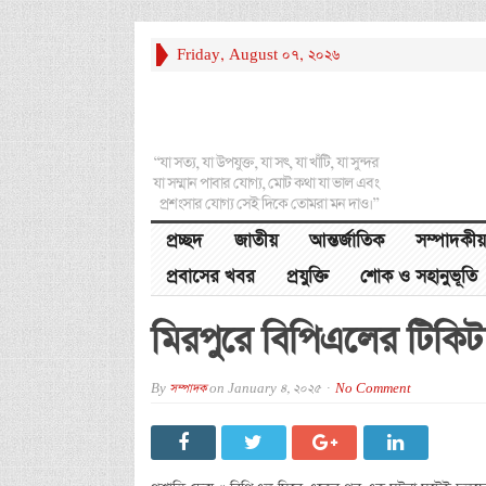
Friday, August 07, 2026
“যা সত্য, যা উপযুক্ত, যা সৎ, যা খাঁটি, যা সুন্দর
যা সম্মান পাবার যোগ্য, মোট কথা যা ভাল এবং
প্রশংসার যোগ্য সেই দিকে তোমরা মন দাও।”
প্রচ্ছদ
জাতীয়
আন্তর্জাতিক
সম্পাদকীয়
প্রবাসের খবর
প্রযুক্তি
শোক ও সহানুভূতি
মিরপুরে বিপিএলের টিকিট ন
By
সম্পাদক
on
January 4, 2025
No Comment