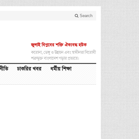
Search
জুলাই বিপ্লবের শক্তি ঐক্যবদ্ধ হউক
করোনা, ডেঙ্গু ও উন্নয়ন এবং স্বাধীনতা বিরোধী
শত্রুমুক্ত বাংলাদেশ গড়ার প্রত্যয়ে।
থনীতি
চাকরির খবর
ধর্মীয় শিক্ষা