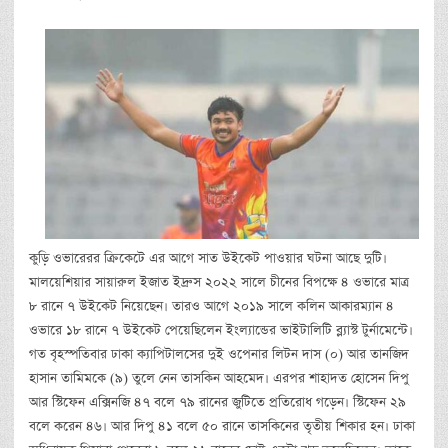
কুড়ি ওভারেরর ক্রিকেটে এর আগে সাত উইকেট পাওয়ার ঘটনা আছে দুটি।
মালয়েশিয়ার সায়ারুল ইজাত ইদ্রুস ২০২২ সালে চীনের বিপক্ষে ৪ ওভারে মাত্র
৮ রানে ৭ উইকেট নিয়েছেন। তারও আগে ২০১৯ সালে কলিন আকারম্যান ৪
ওভারে ১৮ রানে ৭ উইকেট পেয়েছিলেন ইংল্যান্ডের ভাইটালিটি ব্ল্যাস্ট টুর্নামেন্টে।
গত বৃহস্পতিবার ঢাকা ক্যাপিটালসের দুই ওপেনার লিটন দাস (০) আর তানজিদ
হাসান তামিমকে (৯) তুলে নেন তাসকিন আহমেদ। এরপর শাহাদত হোসেন দিপু
আর স্টিফেন এক্সিনজি ৪৭ বলে ৭৯ রানের জুটিতে প্রতিরোধ গড়েন। স্টিফেন ২৯
বলে করেন ৪৬। আর দিপু ৪১ বলে ৫০ রানে তাসকিনের তৃতীয় শিকার হন। ঢাকা