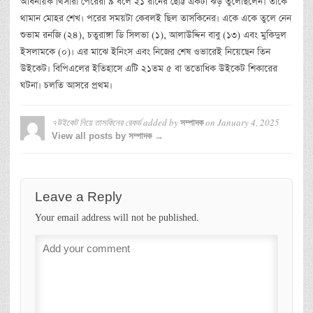
অধিনায়ক থিসারা পেরেরা ৯ বলে ২১ রানের ছোট্ট একটা ঝড় তুলেছিলেন। তাকে
থামান মোহর শেখ। পরের সময়টা কেবলই ছিল তাসকিনের। একে একে তুলে নেন
শুভাম রনজি (২৪), চতুরাঙ্গা ডি সিলভা (১), আলাউদ্দিন বাবু (১৩) এবং মুকিদুল
ইসলামকে (০)। এর মাঝে ইনিংস এবং নিজের শেষ ওভারেই নিয়েছেন তিন
উইকেট। বিপিএলের ইতিহাসে এটি ২১তম ৫ বা ততোধিক উইকেট শিকারের
ঘটনা। চলতি আসরে প্রথম।
৭উইকেট নিয়ে তাসকিনের রেকর্ড
added by
on
January 4, 2025
সম্পাদক
View all posts by সম্পাদক →
Leave a Reply
Your email address will not be published.