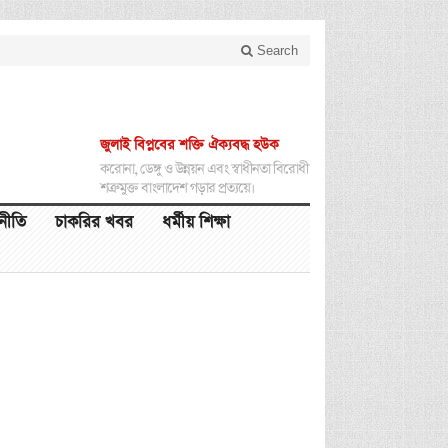
Search
জুলাই বিপ্লবের শক্তি ঐক্যবদ্ধ হউক
করোনা, ডেঙ্গু ও উন্নয়ন এবং স্বাধীনতা বিরোধী
শত্রুমুক্ত বাংলাদেশ গড়ার প্রত্যয়ে।
থনীতি
চাকরির খবর
ধর্মীয় শিক্ষা