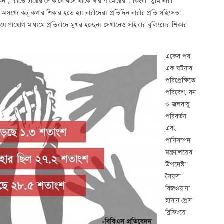
কেন’, ‘রাতে চায়ের দোকানে বসে থাকে খারাপ মেয়েরা’, কিংবা ‘তুমি নারী
র অসংখ্য কটূ কথার শিকার হতে হয় নারীদের। প্রতিদিন নারীর প্রতি সহিংসতা
িক যোগাযোগ মাধ্যমে প্রতিবাদে মুখর হচ্ছেন। সেখানেও সাইবার বুলিংয়ের শিকার
একের পর
এক ঘটনার
পরিপ্রেক্ষিতে
পরিবেশ, বন
ও জলবায়ু
পরিবর্তন
এবং
পানিসম্পদ
মন্ত্রণালয়ের
উপদেষ্টা
সৈয়দা
রিজওয়ানা
হাসান প্রেস
ব্রিফিংয়ে