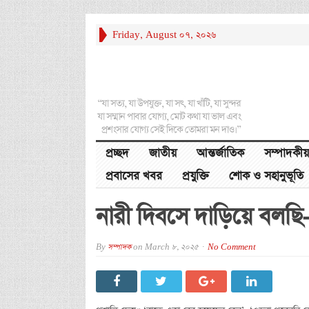
Friday, August 07, 2026
“যা সত্য, যা উপযুক্ত, যা সৎ, যা খাঁটি, যা সুন্দর
যা সম্মান পাবার যোগ্য, মোট কথা যা ভাল এবং
প্রশংসার যোগ্য সেই দিকে তোমরা মন দাও।”
প্রচ্ছদ
জাতীয়
আন্তর্জাতিক
সম্পাদকীয়
প্রবাসের খবর
প্রযুক্তি
শোক ও সহানুভূতি
নারী দিবসে দাড়িয়ে বলছি-
By
সম্পাদক
on
March 8, 2025
No Comment