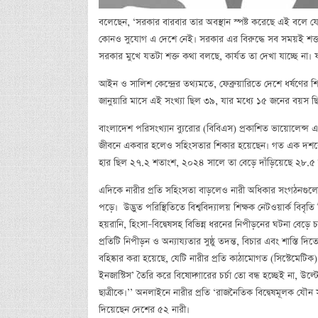
বলেছেন, ‘সরকার বারবার তার অবস্থান স্পষ্ট করেছে এই বলে যে
কোনও সুযোগ এ দেশে নেই। সরকার এর বিরুদ্ধে সব সময়ই শক্ত 
সরকার মুখে যতটা শক্ত কথা বলছে, কার্যত তা দেখা যাচ্ছে না। ফলে 
আইন ও সালিশ কেন্দ্রের তথ্যমতে, ফেব্রুয়ারিতে দেশে ধর্ষণ
জানুয়ারি মাসে এই সংখ্যা ছিল ৩৯, যার মধ্যে ১৫ জনের বয়স 
বাংলাদেশ পরিসংখ্যান ব্যুরোর (বিবিএস) প্রকাশিত ভায়োলেন্
জীবনে একবার হলেও সহিংসতার শিকার হয়েছেন। গত এক দশকে
হার ছিল ২৭.২ শতাংশ, ২০২৪ সালে তা বেড়ে দাঁড়িয়েছে ২৮.৫
এদিকে নারীর প্রতি সহিংসতা বাড়লেও নারী অধিকার সংগঠনগুলোর 
পড়ে। উদ্ভুত পরিস্থিতিতে বিশ্ববিদ্যালয় শিক্ষক নেটওয়ার্ক বিবৃত
হয়রানি, হিংসা–বিদ্বেষসহ বিভিন্ন ধরনের নিপীড়নের ঘটনা বেড়ে চ
প্রতিটি নিপীড়ন ও অন্যায্যতার সুষ্ঠু তদন্ত, বিচার এবং শাস্তি দিতে 
বহিষ্কার করা হয়েছে, যেটি নারীর প্রতি কাঠামোগত (সিস্টেমে
ইনজাস্টিস’ তৈরি করে বিষোদ্গারের চর্চা তো বন্ধ হচ্ছেই না, উল
ছাত্রীকে।’’ অনলাইনে নারীর প্রতি ‘রাজনৈতিক বিদ্বেষমূলক যৌন স
দিয়েছেন দেশের ৫২ নারী।