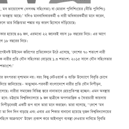
, মব ভায়োলেন্স (দলবদ্ধ সহিংসতা) বা মোরাল পুলিশিংয়ের (নীতি পুলিশিং)
অবস্থায় আছে।’ যদিও মানবাধিকারকর্মী ও নারী অধিকারকর্মীরা মনে করেন,
তার নিষ্ক্রিয়তা শঙ্কার বড় কারণ হিসেবে দাঁড়িয়েছে।
ের শিকার হয়েছে ৪৬ জন, এরমধ্যে ২২ জনেরই বয়স ১৮ বছরের নিচে। এর আগে
ছিল ১৮ বছরের নিচে।
স এগেইনস্ট উইমেন জরিপের প্রতিবেদনে উঠে এসেছে, ‘দেশের ৭০ শতাংশ নারী
 নারীর প্রতি যৌন সহিংসতা বেড়েছে ১.৩ শতাংশ। ২০১৫ সালে যৌন সহিংসতার
 শতাংশে।’
তৎপরতা দৃশ্যমান নয়। বরং কিছু নেটওয়ার্ক ও ব্যক্তি উদ্যোগে বিবৃতি চোখে
ি দিয়ে জানিয়েছে— অভ্যুত্থান-পরবর্তী বাংলাদেশে নারীর প্রতি যৌন নিপীড়ন,
লেছে। নারীরা সমাজের বিভিন্ন স্তরে নানাভাবে হেয়প্রতিপন্ন হচ্ছেন। এমন অবস্থায়
হবে। চট্টগ্রাম বিশ্ববিদ্যালয়ে ৯ জন ছাত্রীকে অগণতান্ত্রিক ও স্বৈরাচারী কায়দায়
টিক) নিপীড়নেরই একটি রূপ বলে তারা মনে করছেন। তারা বলেছে, ‘‘দেশে ‘মব
্টো তা দিন দিন বাড়ছে এবং এবার এর শিকার বানানো হয়েছে দুজন বিশ্ববিদ্যালয়ের
হিংস আক্রমণে’ উদ্বেগ প্রকাশ করে আইনানুগ ব্যবস্থা নেওয়ার দাবিতে বিৃবতি