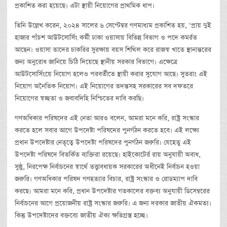
প্রকাশিত করা হয়েছে। এটা স্থায়ী নিয়োগের প্রাথমিক ধাপ।
তিনি উল্লেখ করেন, ২০২৪ সালের ৬ সেপ্টেম্বর গণমাধ্যম প্রকাশিত হয়, ‘প্রায় দুই
হাজার পাঁচশ আউটসোর্সিং কর্মী ঢাকা ওয়াসায় বিভিন্ন বিভাগ ও পদে কমর্রত
আছেন। ওয়াসা তাদের চাকরির সুরক্ষায় বয়স শিথিল করে রাজস্ব খাতে স্থানান্তরের
জন্য অনুরোধ জানিয়ে চিঠি দিয়েছে স্থানীয় সরকার বিভাগে। এক্ষেত্রে
আউটসোর্সিংয়ে নিয়োগ হলেও পরবর্তীতে স্থায়ী করার সুযোগ আছে। সুতরাং এই
নিয়োগ অনৈতিক নিয়োগ। এই নিয়োগের তদন্তসহ সরকারের সব দফতরে
নিয়োগের স্বচ্ছতা ও জবাবদিহি নিশ্চিতের দাবি করছি।
গণঅধিকার পরিষদের এই নেতা আরও বলেন, আমরা মনে করি, রাষ্ট্র সংস্কার
করতে হলে সবার আগে উপদেষ্টা পরিষদের পুনর্গঠন করতে হবে। এই লক্ষ্যে
প্রধান উপদেষ্টার নেতৃত্বে উপদেষ্টা পরিষদের পুনর্গঠন জরুরি। যেহেতু এই
উপদেষ্টা পরিষদে বিতর্কিত ব্যক্তিরা রয়েছে। হাইকোটের্র রায় অনুযায়ী অবাধ,
সুষ্ঠু, নিরপেক্ষ নির্বাচনের স্বার্থে তত্ত্বাবধায়ক সরকারের অধীনেই নির্বাচন হওয়া
জরুরি। গণঅধিকার পরিষদ গণহত্যার বিচার, রাষ্ট্র সংস্কার ও রোডম্যাপ দাবি
করছে। আমরা মনে করি, প্রধান উপদেষ্টার গতকালের বক্তব্য অনুযায়ী ডিসেম্বরের
নির্বাচনের আগে প্রয়োজনীয় রাষ্ট্র সংস্কার জরুরি। এ জন্য দরকার জাতীয় ঐকমত্য।
কিন্তু উপদেষ্টাদের বক্তব্যে জাতীয় ঐক্য ক্ষতিগ্রস্ত হচ্ছে।