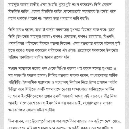
মাহফুজ আলম জাতীয় ঐক্য সংহতি পুরোপুরি ধ্বংস করেছেন। তিনি একজন
বিতর্কিত ব্যক্তি, এরকম বিতর্কিত ব্যক্তি কোনোভাবেই সরকারের উপদেষ্টা পদে
বহাল থাকতে পারেন না। আমরা তার পদত্যাগ দাবি করছি।
তিনি আরও বলেন, তথ্য উপদেষ্টা সরকারের মুখপাত্র হিসেবে কাজ করে। তবে
তিনি (উপদেষ্টা মাহফুজ আলম) কখনও হেফাজত, কখনও জামায়াত, বিএনপি,
গণঅধিকার পরিষদের বিরুদ্ধে বক্তব্য দিচ্ছেন। এসব বক্তব্যের কারণে অনৈক্য সৃষ্টি
হচ্ছে বলেও মন্তব্য করেছেন পরিষদের এই নেতা। প্রয়োজনে সরকারের উপদেষ্টা
পরিষদ পুনর্গঠনের দাবিও জানান রাশেদ খাঁন।
সংবাদ সম্মেলনে দলের পক্ষ থেকে লিখিত বক্তব্য পাঠ করেন দলের মুখপাত্র ও
সহ-সভাপতি ফারুক হাসান। লিখিত বক্তব্যে ফারুক বলেন, বাংলাদেশের সার্বিক
পরিস্থিতি, ইসলামিক সন্ত্রাসবাদ ও সংখ্যালঘু নির্যাতন নিয়ে ট্রাম্প প্রশাসন ‘গভীর
উদ্বিগ্ন’ বলে দিল্লিতে একটি গণমাধ্যমে দেওয়া সাক্ষাৎকারে জানিয়েছেন মার্কিন
ন্যাশনাল ইনটেলিজেন্সের প্রধান তুলসী গ্যাবার্ড। আমরা এই বক্তব্যের তীব্র নিন্দা
জানাই। বাংলাদেশে কোনও ইসলামিক সন্ত্রাসবাদ নেই, সংখ্যালঘুদের ওপরও
অনাকাঙ্ক্ষিত কোনও ঘটনা ঘটেনি।
তিন বলেন, বরং ইতোপূর্বে ভয়েস অব আমেরিকা বাংলার এক জরিপে দেখা গেছে,
বাংলাদেশের অধিকাংশ মানুষ মনে করছেন, অন্তর্বর্তী সরকার দেশের ধর্মীয় ও