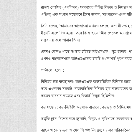
রাজস্ব বোর্ডসহ (এনবিআর) সরকারের বিভিন্ন বিভাগ ও নিয়ন্ত্র
এপ্রিল) এক সংবাদ সম্মেলনে ক্রিস জানান, ‘বাংলাদেশ এখন সঠিক পথ
তিনি বলেন, ‘আমাদের আলোচনা এখনও চলছে। আগামী সপ্তাহ থেকে
ইস্যুটি আলোচিত হবে।’ তবে কিস্তি ছাড়ে ‘স্টাফ লেভেল অ্যাগ্রিম
সম্ভব নয় বলে জানান তিনি।
কোনও কোনও খাতে সংস্কার চাইছে আইএমএফ : সূত্র জানায়, ঋণের 
এখনও বাংলাদেশকে আইএমএফের চারটি প্রধান শর্ত পূরণ করত
শর্তগুলো হলো :
বিনিময় হার ব্যবস্থাপনা: আইএমএফ বাজারভিত্তিক বিনিময় হারে 
তবে এখনকার সময়টি ‘বাজারভিত্তিক বিনিময় হার বাস্তবায়নের 
দামের ব্যবধান কমেছে এবং রিজার্ভ কিছুটা স্থিতিশীল।
কর সংস্কার: কর-জিডিপি অনুপাত বাড়ানো, করছাড় ও বৈচিত্র্যময় 
ভর্তুকি হ্রাস: বিশেষ করে জ্বালানি, বিদ্যুৎ ও কৃষিখাতে সরকারের
ব্যাংক খাতে স্বচ্ছতা ও খেলাপি ঋণ নিয়ন্ত্রণ: সরকার পরিবর্ত