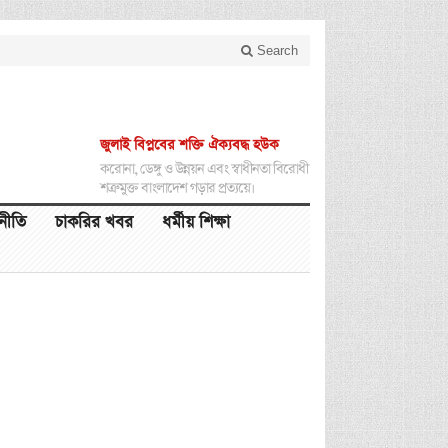
Search
জুলাই বিপ্লবের শক্তি ঐক্যবদ্ধ হউক
করোনা, ডেঙ্গু ও উন্নয়ন এবং স্বাধীনতা বিরোধী
শত্রুমুক্ত বাংলাদেশ গড়ার প্রত্যয়ে।
থনীতি
চাকরির খবর
ধর্মীয় শিক্ষা