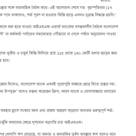
জাতীয়
ক সংস্থার সঙ্গে ধারাবাহিক বৈঠক করে। এই আলোচনা শেষে গত বৃহস্পতিবার (১৭
ে থাকলেও, শর্ত পূরণ না হওয়ায় কিস্তি ছাড়ে এখনও চূড়ান্ত সিদ্ধান্ত হয়নি।’
 শুরু হতে যাওয়া আইএমএফ-ওয়ার্ল্ড ব্যাংকের বসন্তকালীন বৈঠকে বাংলাদেশ
েন্ট’ বা কর্মকর্তা পর্যায়ের সমঝোতায় পৌঁছানো না গেলে পর্ষদে অনুমোদন পাওয়া
তৃতীয় ও চতুর্থ কিস্তি মিলিয়ে প্রায় ১১৫ থেকে ১৩০ কোটি ডলার ছাড়ের জন্য
ে হবে।
জোর দিলেও, বাংলাদেশ ব্যাংক এখনই পুরোপুরি বাজারে ছেড়ে দিতে প্রস্তুত নয়।
জন্য উপযুক্ত’ বলেও মন্তব্য করেছেন ক্রিস, কারণ ব্যাংক ও খোলাবাজারে ডলারের
করহার হ্রাসে সংস্কার আনা এবং রাজস্ব আহরণ বাড়ানো অন্যতম গুরুত্বপূর্ণ শর্ত।
 ভর্তুকি কমানোর ক্ষেত্রে দৃশ্যমান অগ্রগতি চায় আইএমএফ।
নের পর খেলাপি ঋণ বেড়েছে, যা আদায় ও তদারকির দুর্বল ব্যবস্থার ফল বলেও মনে