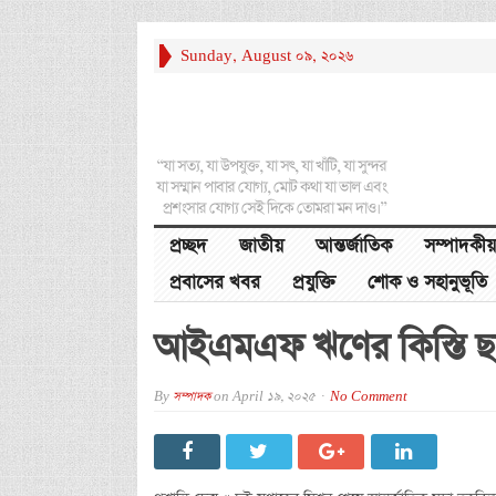
Sunday, August 09, 2026
“যা সত্য, যা উপযুক্ত, যা সৎ, যা খাঁটি, যা সুন্দর
যা সম্মান পাবার যোগ্য, মোট কথা যা ভাল এবং
প্রশংসার যোগ্য সেই দিকে তোমরা মন দাও।”
প্রচ্ছদ
জাতীয়
আন্তর্জাতিক
সম্পাদকীয়
প্রবাসের খবর
প্রযুক্তি
শোক ও সহানুভূতি
আইএমএফ ঋণের কিস্তি ছাড
By
সম্পাদক
on
April 19, 2025
No Comment