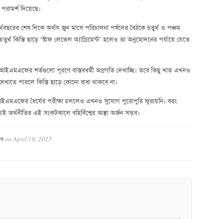
 পরামর্শ দিয়েছে।
র্থবছরের শেষ দিকে অর্থাৎ জুন মাসে পরিচালনা পর্ষদের বৈঠকে চতুর্থ ও পঞ্চম
ে চতুর্থ কিস্তি ছাড়ে ‘স্টাফ লেভেল অ্যাগ্রিমেন্ট’ হলেও তা অনুমোদনের পর্যায়ে যেতে
আইএমএফের শর্তগুলো পূরণে বাস্তবধর্মী অগ্রগতি দেখাচ্ছি। তবে কিছু খাত এখনও
তি দেখাতে পারলে কিস্তি ছাড়ে কোনো বাধা থাকবে না।
আইএমএফের ধৈর্যের পরীক্ষা চললেও এখনও সুযোগ পুরোপুরি ফুরায়নি। বরং
েই অর্থনীতির এই সংকটকালে বহির্বিশ্বের আস্থা অর্জন সম্ভব।
on
April 19, 2025
দক