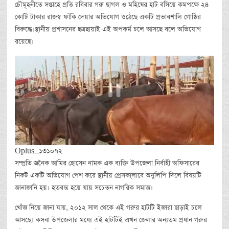
চৌমূহনীতে সপ্তাহে প্রতি রবিবার গরু ছাগল ও মহিষের হাট বসিয়ে কমপক্ষে ২৪
কোটি টাকার রাজস্ব ফাঁকি দেয়ার অভিযোগ ওঠেছে একটি প্রভাবশালি গোষ্ঠির
বিরুদ্ধে।স্থানীয় প্রশাসনের ছত্রছায়াই এই অপকর্ম চলে আসছে বলে অভিযোগ
রয়েছে।
Oplus_131072
সম্প্রতি জনৈক আমির হোসেন নামক এক ব্যক্তি উপজেলা নির্বাহী অফিসারের
নিকট একটি অভিযোগ পেশ করে স্থানীয় প্রেসকা্লাবে অনুলিপি দিলে বিষয়টি
জানাজানি হয়। হতবম্ভ হয়ে যায় সচেতন নাগরিক সমাজ।
খোঁজ নিয়ে জানা যায়, ২০১২ সাল থেকে এই গরুর হাটটি ইজারা ছাড়াই চলে
আসছে। কসবা উপজেলার মধ্যে এই হাটটিই এখন জেলার অন্যতম প্রধান গরুর