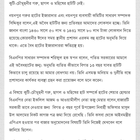
কুটি-চৌমূহনীর গরু, ছাগল ও মহিষের হাটটি নেই।
নয়নপুর গরুর হাটের ইজারাদার এবং নয়নপুর ব্যবসায়ী কমিটির সাধারণ সম্পাদক
সিদ্দিকুর বলেন,এই অবৈধ হাটটির জন্য প্রতিবছর আমাদের লোকসান হচ্ছে। তিনি
জানান বাংলা ১৪৩০ সালে ৫০ লাখ ও ১৪৩১ সালে ৮০ লাখ টাকা লোকসান দিতে
হয়েছে।কোরবানীর ঈদের সময় স্থানীয় প্রশাসন এরকম বহু হাটের অনুমতি দিয়ে
থাকে। এতে বৈধ হাটের ইজারাদাররা ক্ষতিগ্রস্থ হয়।
বিএনপির সাধারন সম্পাদক শরিফুল হক স্বপন বলেন, পতিত সরকারের আমলে
এই অবৈধহাটের জন্ম। অনুমতি ব্যতিত কীভাবে বিগত ১৩ বছর যাবত হাটটি
কিভাবে চালু রয়েছে তা আমার বোধগম্য নয়। তিনি এসমস্ত অনিয়ম ও দুর্নীতি বন্ধে
প্রশাসনের কার্যকর ব্যবস্থা গ্রহন করা প্রয়োজন বলে মনে করেন।
এ বিষয়ে কুটি-চৌমূহনী গরু, ছাগল ও মহিষের হাট সম্পর্কে হাটের শেয়ার হোল্ডার
বিএনপির নেতা ইকলিল আজম ও আওয়ামীলীগ নেতা তজু মেম্বার বলেন,বাজারটি
সরকারী ভাবে নেওয়ার জন্য বিগত ৫ বছর পূর্বে উপজেলা নিবার্হী অফিসার মাসুদ
উল আলমের নিকট কাগজ পত্র জমা দিয়ে রেখেছি । তিনি কসবা থেকে আইনমন্ত্রীর
এপিএস হওয়ার পর বাজার অনুমোদনের বিষয়টি তিনি নিজেই থেখবেন বলে
জানিয়ে ছিলেন।