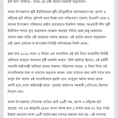
হাট বলে পরিচিত । অতচ এর নেই কোনো সরকারী অনুমোদন।
কসবা উপজেলার কুটি-ইউনিয়নের কুটি-চৌমূহনীতে অবৈধভাবে গরু, ছাগল ও
মহীষের হাট বসিয়ে লুটপাট করে নিচ্ছে বলে অভিযোগে প্রকাশ। বিএনপি নেতা ও
সাবেক উপজেলা পরিষদের ভাইস চেয়ারম্যান ইকলিল আজম, আওয়ামী লীগ কুটি
ইউনিয়ন শাখার যুগ্ম আহবায়ক মোস্তাক আহম্মদ,শামিম রেজা,তজু মেম্বারসহ
কয়েক ডজন ব্যক্তি এই বাজারের শেয়ার হোল্ডার। এই হাটের কোনো অনুমোদন
নেই জেলা প্রশাসক বা উপজেলা নির্বাহী অফিসারের নিকট থেকে।
জানা যায় ২০২২ সালে এ বিষয়ে এক সাংবাদিক এই হাট নিয়ে তৎকালীন নির্বাহী
অফিসার মাসুদুল আলমের দৃষ্টি আকর্ষণ করলে তিনি জানিয়ে ছিলেন, এই হাটটি
সরাসরি আইনমন্ত্রী আনিসুল হকের স্বজনরা পরিচালনা করছে। এ বিষয় নিয়ে ওই
সাংবাদিককে মাথা না ঘামাতে অনুরোধ করেন। মাথা ঘামালে মাথা কাটা যাবে বলে
মাসুদ উল আলম ওই সাংবাদিককে হুমকি দেন। মাসুদুল আলম কসবা থেকে
বদলী হয়ে গেলে আইনমন্ত্রী তাকে পুনরায় ব্যক্তিগত সহকারী (এপিএস) হিসেবে
নিয়োগ দেন।
কসবা উপজেলায় পৌরসভা ব্যতিত মোট ২৯টি গরু, ছাগল ও মহিষের হাট
রয়েছে। গত ২৩ জানুয়ারি ১৪৩২ বাংলা সনের জন্য ১ বৈশাখ হতে ৩০ চৈত্র পর্যন্ত
ইজারা প্রদানের লক্ষে ২৯টি হাটের জন্য দরপত্র আহবান করা হয়। ওই দরপত্রে