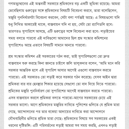
গণঅভ্যুত্থানের এই অন্তবর্তী সরকারে শ্রমিকদের বড় একটি ভূমিকা রয়েছে। আমরা
ভেবেছিলাম গুরুত্বের সঙ্গে শ্রমিকদের বিষয়টি বিবেচনা করবে, তারা বলেছিলেন,
মজুরি পুননির্ধারণটা বিবেচনা করবেন, সেটা বলা পর্যন্তই আছে। এ বিষয়গুলো যদি
শুধু লিখিত আকারেই থাকে, বাস্তবায়ন যদি না হয়, সেটা তো র‍্যাপিডলি হবে।
তারপরও সুপারিশে আসছে, এটি গুরুত্বের সঙ্গে বিবেচনা করা হবে। লড়াইয়ের
সময় বলতে পারবো এই দাবিগুলো আমাদের ছিল শ্রম সংস্কার কমিশনের
সুপারিশেও আছে এভাবে বিষয়টি সামনে আনতে পারবো।
শ্রম সংস্কার কমিশন এই সরকারের গঠন করা, তাই সুপারিশগুলো তো দ্রুত
বাস্তবায়ন শুরু করছে কিনা জানতে চাইলে জলি তালুকদার বলেন, ‘আমি মনে করি
সরকার আন্তরিক হলে এই সুপারিশ আসার আগেই এগুলো বাস্তবায়ন করতে
পারতো। এই সরকারও তো লড়াই করে সরকার গঠন করেছে। যেসব আইন দ্বারা
শ্রমিকরা বার বার হেনস্থার শিকার হয়েছে সেগুলো তো বাদ দিয়ে দিতে পারতো।
শ্রমিকের মজুরি পুননির্ধারণ তো সুপারিশের আগেই বাস্তবায়ন করতে পারতো।
এসব বাস্তবায়ন করলে শ্রমিকরা বলতে পারতো-আগের সরকারের চেয়ে এই
সরকার ভালো। আগে শ্রমিকদের মজুরির দাবিতে পুলিশের গুলিতে যে শ্রমিক মারা
গেছে, আন্দোলনের পর তার বকেয়া আদায়ের দাবিতে করা আন্দোলনে
যৌথবাহিনীর গুলিতে শ্রমিক মারা গেছে। শ্রমিকদের বিষয়ে সব সরকারের একই
ধরনের দৃষ্টিভঙ্গি। এটি পরিবর্তনের লড়াই আমরা সব সময় করছি, এখনও লড়াই