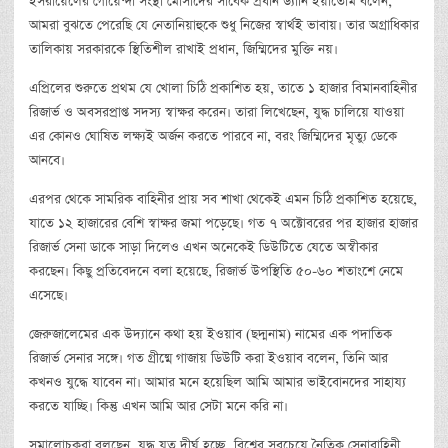
ইসরায়েলের গোয়েন্দা সংস্থা মোসাদের সাবেক প্রধান ড্যানি ইয়াতোম বলেন,
আমরা বুঝতে পেরেছি যে নেতানিয়াহুকে শুধু নিজের স্বার্থই ভাবায়। তার অগ্রাধিকার
তালিকায় সরকারকে স্থিতিশীল রাখাই প্রধান, জিম্মিদের মুক্তি নয়।
এপ্রিলের শুরুতে প্রথম যে খোলা চিঠি প্রকাশিত হয়, তাতে ১ হাজার বিমানবাহিনীর
রিজার্ভ ও অবসরপ্রাপ্ত সদস্য স্বাক্ষর করেন। তারা লিখেছেন, যুদ্ধ চালিয়ে যাওয়া
এর কোনও ঘোষিত লক্ষ্যই অর্জন করতে পারবে না, বরং জিম্মিদের মৃত্যু ডেকে
আনবে।
এরপর থেকে সামরিক বাহিনীর প্রায় সব শাখা থেকেই এমন চিঠি প্রকাশিত হয়েছে,
যাতে ১২ হাজারের বেশি স্বাক্ষর জমা পড়েছে। গত ৭ অক্টোবরের পর হাজার হাজার
রিজার্ভ সেনা ডাকে সাড়া দিলেও এখন অনেকেই ডিউটিতে যেতে অস্বীকার
করছেন। কিছু প্রতিবেদনে বলা হয়েছে, রিজার্ভ উপস্থিতি ৫০-৬০ শতাংশে নেমে
এসেছে।
জেরুজালেমের এক উদ্যানে কথা হয় ইওয়াব (ছদ্মনাম) নামের এক পদাতিক
রিজার্ভ সেনার সঙ্গে। গত গ্রীষ্মে গাজায় ডিউটি করা ইওয়াব বলেন, তিনি আর
কখনও যুদ্ধে যাবেন না। আমার মনে হয়েছিল আমি আমার ভাইবোনদের সাহায্য
করতে যাচ্ছি। কিন্তু এখন আমি আর সেটা মনে করি না।
সমালোচকরা বলছেন, যুদ্ধ যত দীর্ঘ হচ্ছে, বিশ্বের সবচেয়ে নৈতিক সেনাবাহিনী