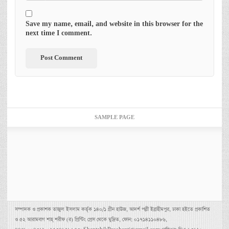
Save my name, email, and website in this browser for the
next time I comment.
SAMPLE PAGE
সম্পাদক ও প্রকাশক তাজুল ইসলাম কর্তৃক ১৪০/১ গ্রীন হাউজ, আদর্শ পল্লী ইব্রাহীমপুর, ঢাকা হইতে প্রকাশিত
ও ৫২ আরামবাগ শাহ্ শরীফ (র) প্রিন্টিং প্রেস থেকে মুদ্রিত, ফোন: ০১৭১৪১১০৪৮৬,