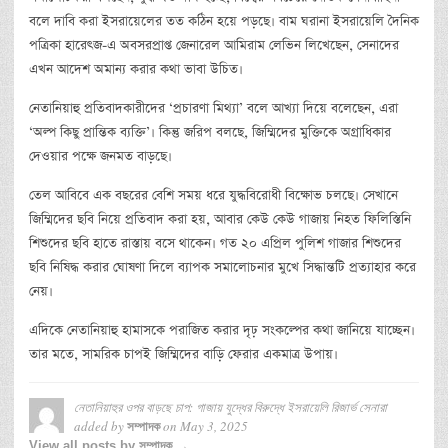
বলে দাবি করা ইসরায়েলের তত কঠিন হয়ে পড়ছে। বাম ঘরানা ইসরায়েলি দৈনিক
পত্রিকা হারেৎজ-এ অবসরপ্রাপ্ত জেনারেল আমিরাম লেভিন লিখেছেন, সেনাদের
এখন আদেশ অমান্য করার কথা ভাবা উচিত।
নেতানিয়াহু প্রতিবাদকারীদের ‘প্রচারণা মিথ্যা’ বলে আখ্যা দিয়ে বলেছেন, এরা
‘অল্প কিছু প্রান্তিক ব্যক্তি’। কিন্তু জরিপ বলছে, জিম্মিদের মুক্তিকে অগ্রাধিকার
দেওয়ার পক্ষে জনমত বাড়ছে।
তেল আবিবে এক বছরের বেশি সময় ধরে যুদ্ধবিরোধী বিক্ষোভ চলছে। সেখানে
জিম্মিদের ছবি নিয়ে প্রতিবাদ করা হয়, আবার কেউ কেউ গাজায় নিহত ফিলিস্তিনি
শিশুদের ছবি হাতে রাস্তায় বসে থাকেন। গত ২০ এপ্রিল পুলিশ গাজার শিশুদের
ছবি নিষিদ্ধ করার ঘোষণা দিলে ব্যাপক সমালোচনার মুখে সিদ্ধান্তটি প্রত্যাহার করে
নেয়।
এদিকে নেতানিয়াহু হামাসকে পরাজিত করার দৃঢ় সংকল্পের কথা জানিয়ে যাচ্ছেন।
তার মতে, সামরিক চাপই জিম্মিদের বাড়ি ফেরার একমাত্র উপায়।
নেতানিয়াহুর ওপর বাড়ছে চাপ: গাজায় যুদ্ধের বিরুদ্ধে ইসরায়েলি রিজার্ভ সেনারা
added by
on
May 3, 2025
সম্পাদক
View all posts by সম্পাদক →