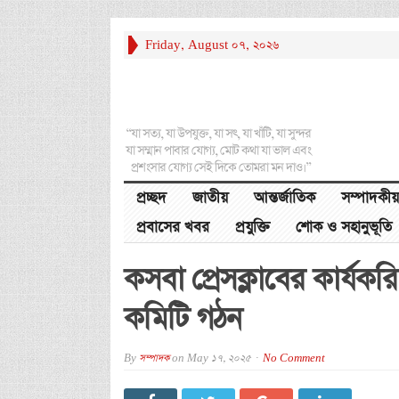
Friday, August 07, 2026
“যা সত্য, যা উপযুক্ত, যা সৎ, যা খাঁটি, যা সুন্দর
যা সম্মান পাবার যোগ্য, মোট কথা যা ভাল এবং
প্রশংসার যোগ্য সেই দিকে তোমরা মন দাও।”
প্রচ্ছদ
জাতীয়
আন্তর্জাতিক
সম্পাদকীয়
প্রবাসের খবর
প্রযুক্তি
শোক ও সহানুভূতি
কসবা প্রেসক্লাবের কার্যকর
কমিটি গঠন
By
সম্পাদক
on
May 17, 2025
No Comment