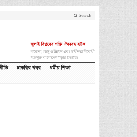
Search
জুলাই বিপ্লবের শক্তি ঐক্যবদ্ধ হউক
করোনা, ডেঙ্গু ও উন্নয়ন এবং স্বাধীনতা বিরোধী
শত্রুমুক্ত বাংলাদেশ গড়ার প্রত্যয়ে।
থনীতি
চাকরির খবর
ধর্মীয় শিক্ষা