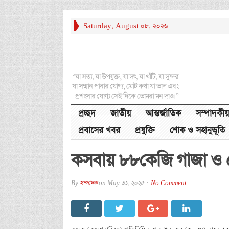
Saturday, August 08, 2026
“যা সত্য, যা উপযুক্ত, যা সৎ, যা খাঁটি, যা সুন্দর
যা সম্মান পাবার যোগ্য, মোট কথা যা ভাল এবং
প্রশংসার যোগ্য সেই দিকে তোমরা মন দাও।”
প্রচ্ছদ
জাতীয়
আন্তর্জাতিক
সম্পাদকীয়
প্রবাসের খবর
প্রযুক্তি
শোক ও সহানুভূতি
কসবায় ৮৮কেজি গাজা ও ৫৬
By
সম্পাদক
on
May 31, 2025
No Comment