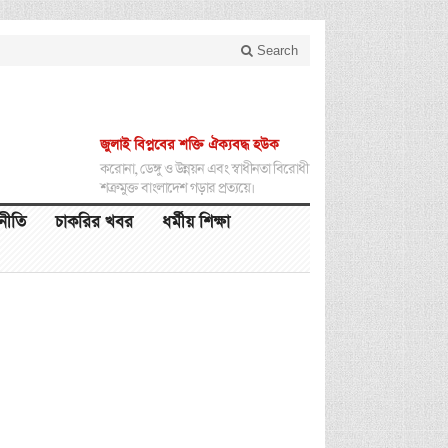
Search
জুলাই বিপ্লবের শক্তি ঐক্যবদ্ধ হউক
করোনা, ডেঙ্গু ও উন্নয়ন এবং স্বাধীনতা বিরোধী
শত্রুমুক্ত বাংলাদেশ গড়ার প্রত্যয়ে।
থনীতি
চাকরির খবর
ধর্মীয় শিক্ষা